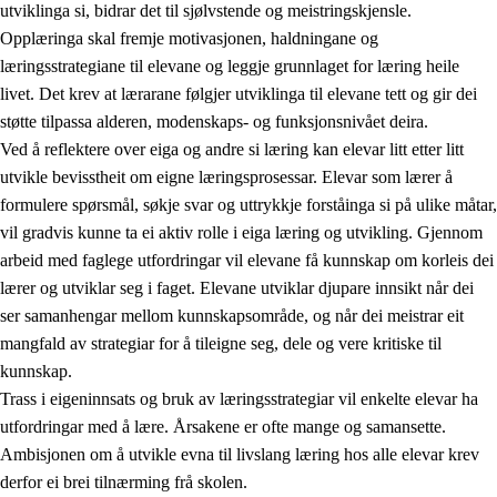
utviklinga si, bidrar det til sjølvstende og meistringskjensle.
Opplæringa skal fremje motivasjonen, haldningane og
læringsstrategiane til elevane og leggje grunnlaget for læring heile
livet. Det krev at lærarane følgjer utviklinga til elevane tett og gir dei
støtte tilpassa alderen, modenskaps- og funksjonsnivået deira.
Ved å reflektere over eiga og andre si læring kan elevar litt etter litt
2.
Prinsipp for læring, utvikling og danning
utvikle bevisstheit om eigne læringsprosessar. Elevar som lærer å
formulere spørsmål, søkje svar og uttrykkje forståinga si på ulike måtar,
2.1
Sosial læring og utvikling
vil gradvis kunne ta ei aktiv rolle i eiga læring og utvikling. Gjennom
2.2
Kompetanse i faga
arbeid med faglege utfordringar vil elevane få kunnskap om korleis dei
lærer og utviklar seg i faget. Elevane utviklar djupare innsikt når dei
2.3
Grunnleggjande ferdigheiter
ser samanhengar mellom kunnskapsområde, og når dei meistrar eit
2.4
Å lære å lære
mangfald av strategiar for å tileigne seg, dele og vere kritiske til
kunnskap.
Tverrfaglege tema
Trass i eigeninnsats og bruk av læringsstrategiar vil enkelte elevar ha
utfordringar med å lære. Årsakene er ofte mange og samansette.
Ambisjonen om å utvikle evna til livslang læring hos alle elevar krev
derfor ei brei tilnærming frå skolen.