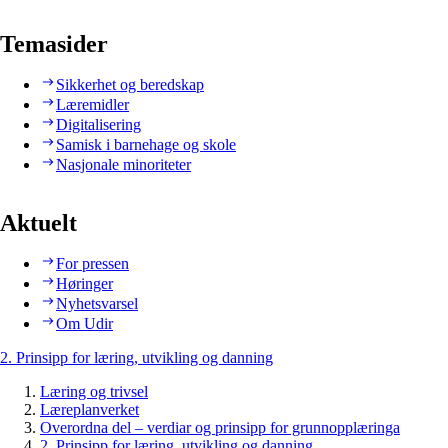
Temasider
Sikkerhet og beredskap
Læremidler
Digitalisering
Samisk i barnehage og skole
Nasjonale minoriteter
Aktuelt
For pressen
Høringer
Nyhetsvarsel
Om Udir
2. Prinsipp for læring, utvikling og danning
Læring og trivsel
Læreplanverket
Overordna del – verdiar og prinsipp for grunnopplæringa
2. Prinsipp for læring, utvikling og danning