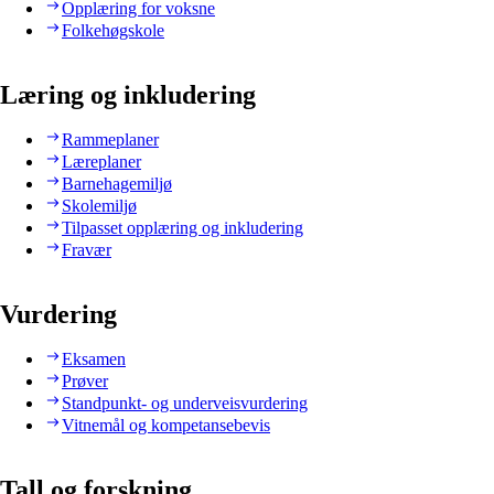
Opplæring for voksne
Folkehøgskole
Læring og inkludering
Rammeplaner
Læreplaner
Barnehagemiljø
Skolemiljø
Tilpasset opplæring og inkludering
Fravær
Vurdering
Eksamen
Prøver
Standpunkt- og underveisvurdering
Vitnemål og kompetansebevis
Tall og forskning