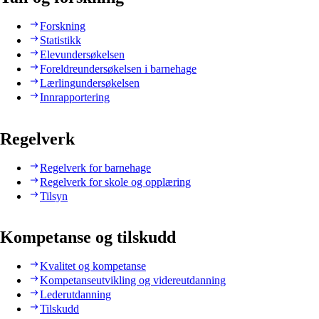
Forskning
Statistikk
Elevundersøkelsen
Foreldreundersøkelsen i barnehage
Lærlingundersøkelsen
Innrapportering
Regelverk
Regelverk for barnehage
Regelverk for skole og opplæring
Tilsyn
Kompetanse og tilskudd
Kvalitet og kompetanse
Kompetanseutvikling og videreutdanning
Lederutdanning
Tilskudd