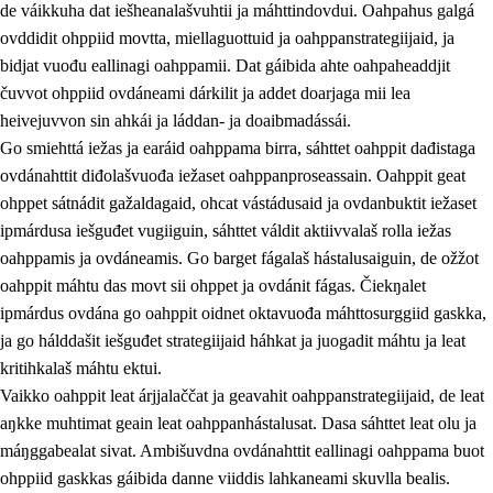
de váikkuha dat iešheanalašvuhtii ja máhttindovdui. Oahpahus galgá
ovddidit ohppiid movtta, miellaguottuid ja oahppanstrategiijaid, ja
bidjat vuođu eallinagi oahppamii. Dat gáibida ahte oahpaheaddjit
čuvvot ohppiid ovdáneami dárkilit ja addet doarjaga mii lea
heivejuvvon sin ahkái ja láddan- ja doaibmadássái.
Go smiehttá iežas ja earáid oahppama birra, sáhttet oahppit dađistaga
2.
Oahppama prinsihpat, ovdáneapmi ja oahppahábmen
ovdánahttit diđolašvuođa iežaset oahppanproseassain. Oahppit geat
ohppet sátnádit gažaldagaid, ohcat vástádusaid ja ovdanbuktit iežaset
2.1
Sosiála oahppan ja ovdáneapmi
ipmárdusa iešguđet vugiiguin, sáhttet váldit aktiivvalaš rolla iežas
2.2
Gealbu fágain
oahppamis ja ovdáneamis. Go barget fágalaš hástalusaiguin, de ožžot
oahppit máhtu das movt sii ohppet ja ovdánit fágas. Čiekŋalet
2.3
Vuođđogálggat
ipmárdus ovdána go oahppit oidnet oktavuođa máhttosurggiid gaskka,
2.4
Oahppat oahppat
ja go hálddašit iešguđet strategiijaid háhkat ja juogadit máhtu ja leat
kritihkalaš máhtu ektui.
Fágaidrasttideaddji fáttát
Vaikko oahppit leat árjjalaččat ja geavahit oahppanstrategiijaid, de leat
aŋkke muhtimat geain leat oahppanhástalusat. Dasa sáhttet leat olu ja
máŋggabealat sivat. Ambišuvdna ovdánahttit eallinagi oahppama buot
ohppiid gaskkas gáibida danne viiddis lahkaneami skuvlla bealis.