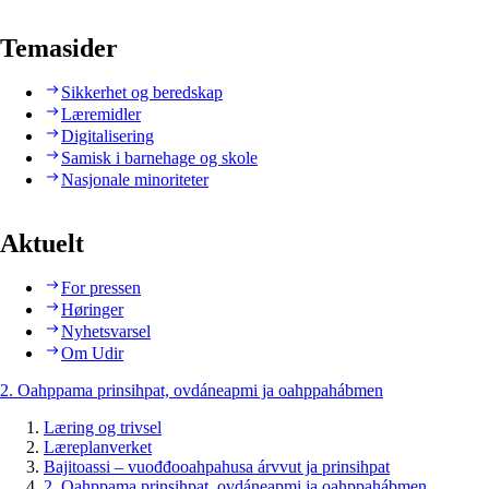
Temasider
Sikkerhet og beredskap
Læremidler
Digitalisering
Samisk i barnehage og skole
Nasjonale minoriteter
Aktuelt
For pressen
Høringer
Nyhetsvarsel
Om Udir
2. Oahppama prinsihpat, ovdáneapmi ja oahppahábmen
Læring og trivsel
Læreplanverket
Bajitoassi – vuođđooahpahusa árvvut ja prinsihpat
2. Oahppama prinsihpat, ovdáneapmi ja oahppahábmen