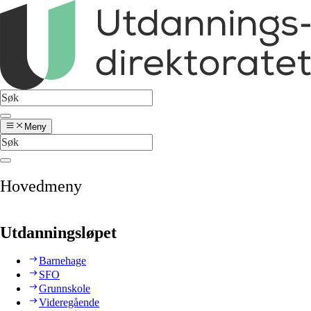
Meny
Hovedmeny
Utdanningsløpet
Barnehage
SFO
Grunnskole
Videregående