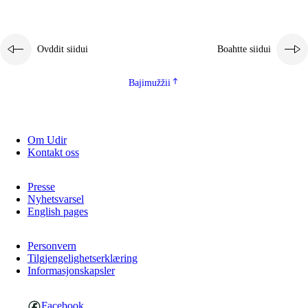
Ovddit siidui
Boahtte siidui
Bajimužžii
Om Udir
Kontakt oss
Presse
Nyhetsvarsel
English pages
Personvern
Tilgjengelighetserklæring
Informasjonskapsler
Facebook