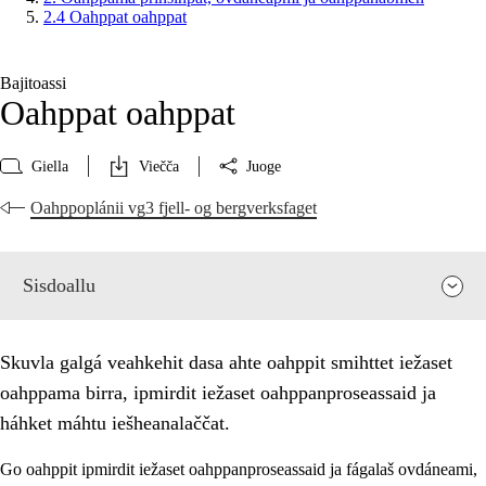
2.4 Oahppat oahppat
Bajitoassi
Oahppat oahppat
Giella
Viečča
Juoge
Oahppoplánii vg3 fjell- og bergverksfaget
Sisdoallu
Skuvla galgá veahkehit dasa ahte oahppit smihttet iežaset
oahppama birra, ipmirdit iežaset oahppanproseassaid ja
háhket máhtu iešheanalaččat.
Go oahppit ipmirdit iežaset oahppanproseassaid ja fágalaš ovdáneami,