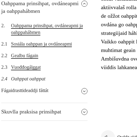
Oahppama prinsihpat, ovdáneapmi
aktiivvalaš roll
ja oahppahábmen
de ožžot oahppi
ovdána go oahpp
2.
Oahppama prinsihpat, ovdáneapmi ja
oahppahábmen
strategiijaid há
Vaikko oahppit l
2.1
Sosiála oahppan ja ovdáneapmi
muhtimat geain l
2.2
Gealbu fágain
Ambišuvdna ovdá
viiddis lahkanea
2.3
Vuođđogálggat
2.4
Oahppat oahppat
Fágaidrasttideaddji fáttát
Skuvlla praksisa prinsihpat