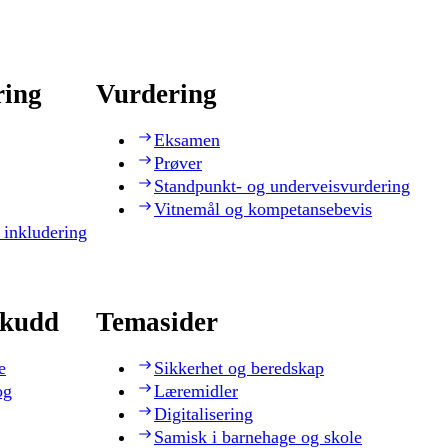
ring
Vurdering
Eksamen
Prøver
Standpunkt- og underveisvurdering
Vitnemål og kompetansebevis
 inkludering
skudd
Temasider
e
Sikkerhet og beredskap
og
Læremidler
Digitalisering
Samisk i barnehage og skole