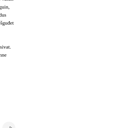
guin,
dus
ešguđet
sivat.
nne