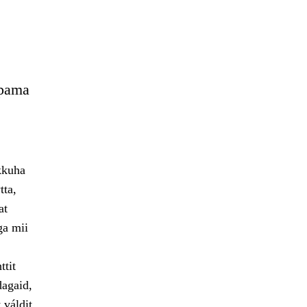
ppama
kkuha
tta,
at
ga mii
ttit
dagaid,
 váldit