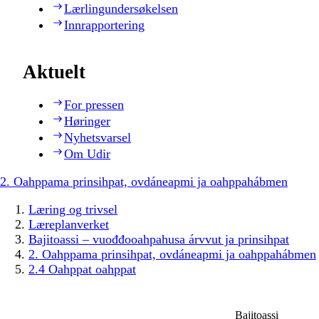
Lærlingundersøkelsen
Innrapportering
Aktuelt
For pressen
Høringer
Nyhetsvarsel
Om Udir
2. Oahppama prinsihpat, ovdáneapmi ja oahppahábmen
Læring og trivsel
Læreplanverket
Bajitoassi – vuođđooahpahusa árvvut ja prinsihpat
2. Oahppama prinsihpat, ovdáneapmi ja oahppahábmen
2.4 Oahppat oahppat
Bajitoassi