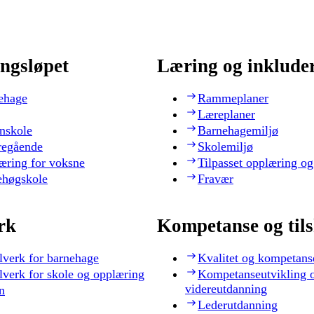
ngsløpet
Læring og inklude
ehage
Rammeplaner
Læreplaner
nskole
Barnehagemiljø
regående
Skolemiljø
æring for voksne
Tilpasset opplæring og
ehøgskole
Fravær
rk
Kompetanse og til
lverk for barnehage
Kvalitet og kompetans
lverk for skole og opplæring
Kompetanseutvikling 
videreutdanning
n
Lederutdanning