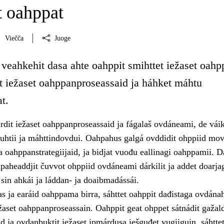
 oahppat
Viečča
Juoge
 veahkehit dasa ahte oahppit smihttet iežaset oah
it iežaset oahppanproseassaid ja háhket máhtu
t.
rdit iežaset oahppanproseassaid ja fágalaš ovdáneami, de vái
vuhtii ja máhttindovdui. Oahpahus galgá ovddidit ohppiid mov
a oahppanstrategiijaid, ja bidjat vuođu eallinagi oahppamii. D
hpaheaddjit čuvvot ohppiid ovdáneami dárkilit ja addet doarja
sin ahkái ja láddan- ja doaibmadássái.
s ja earáid oahppama birra, sáhttet oahppit dađistaga ovdánah
žaset oahppanproseassain. Oahppit geat ohppet sátnádit gažal
d ja ovdanbuktit iežaset ipmárdusa iešguđet vugiiguin, sáhttet