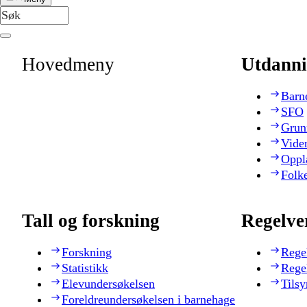
Hovedmeny
Utdanni
Barn
SFO
Grun
Vide
Oppl
Folk
Tall og forskning
Regelve
Forskning
Rege
Statistikk
Rege
Elevundersøkelsen
Tilsy
Foreldreundersøkelsen i barnehage