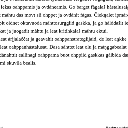
a iežas oahppamis ja ovdáneamis. Go barget fágalaš hástalusai
t máhtu das movt sii ohppet ja ovdánit fágas. Čiekŋalet ipmár
it oidnet oktavuođa máhttosurggiid gaskka, ja go hálddašit i
hkat ja juogadit máhtu ja leat kritihkalaš máhtu ektui.
eat árjjalaččat ja geavahit oahppanstrategiijaid, de leat aŋkke
eat oahppanhástalusat. Dasa sáhttet leat olu ja máŋggabealat 
nahttit eallinagi oahppama buot ohppiid gaskkas gáibida da
mi skuvlla bealis.