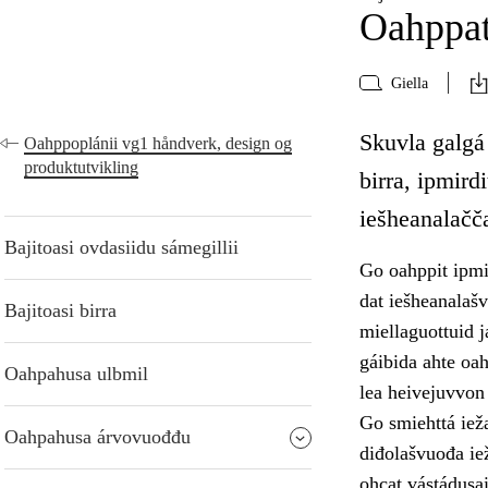
Oahppat
Giella
Skuvla galgá
Oahppoplánii vg1 håndverk, design og
produktutvikling
birra, ipmird
iešheanalačča
Bajitoasi ovdasiidu sámegillii
Go oahppit ipmi
dat iešheanalaš
Bajitoasi birra
miellaguottuid j
gáibida ahte oa
Oahpahusa ulbmil
lea heivejuvvon 
Go smiehttá ieža
Oahpahusa árvovuođđu
diđolašvuođa ie
ohcat vástádusai