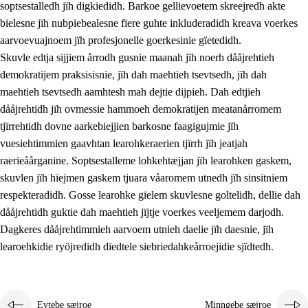
soptsestalledh jïh digkiedidh. Barkoe gellievoetem skreejredh akte
bielesne jïh nubpiebealesne fïere guhte inkluderadidh kreava voerkes
aarvoevuajnoem jïh profesjonelle goerkesinie gïetedidh.
Skuvle edtja sijjiem årrodh gusnie maanah jïh noerh dååjrehtieh
demokratijem praksisisnie, jïh dah maehtieh tsevtsedh, jïh dah
maehtieh tsevtsedh aamhtesh mah dejtie dijpieh. Dah edtjieh
dååjrehtidh jïh ovmessie hammoeh demokratijen meatanårromem
tjïrrehtidh dovne aarkebiejjien barkosne faagigujmie jïh
vuesiehtimmien gaavhtan learohkeraerien tjïrrh jïh jeatjah
raerieåårganine. Soptsestalleme lohkehtæjjan jïh learohken gaskem,
skuvlen jïh hïejmen gaskem tjuara våaromem utnedh jïh sinsitniem
respekteradidh. Gosse learohke gïelem skuvlesne goltelidh, dellie dah
dååjrehtidh guktie dah maehtieh jïjtje voerkes veeljemem darjodh.
Dagkeres dååjrehtimmieh aarvoem utnieh daelie jïh daesnie, jïh
learoehkidie ryöjredidh dïedtele siebriedahkeårroejidie sjïdtedh.
Evtebe sæjroe
Minngebe sæjroe