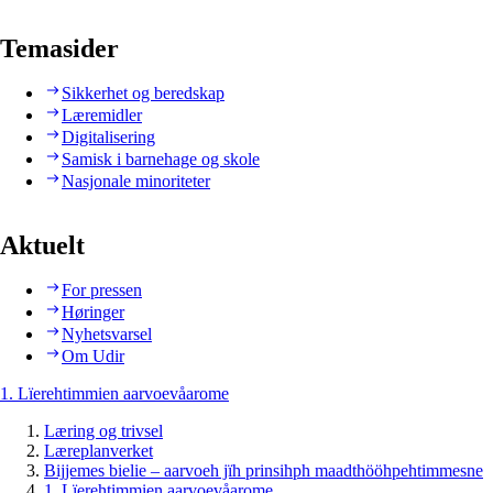
Temasider
Sikkerhet og beredskap
Læremidler
Digitalisering
Samisk i barnehage og skole
Nasjonale minoriteter
Aktuelt
For pressen
Høringer
Nyhetsvarsel
Om Udir
1. Lïerehtimmien aarvoevåarome
Læring og trivsel
Læreplanverket
Bijjemes bielie – aarvoeh jïh prinsihph maadthööhpehtimmesne
1. Lïerehtimmien aarvoevåarome