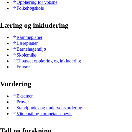
Opplæring for voksne
Folkehøgskole
Læring og inkludering
Rammeplaner
Læreplaner
Barnehagemiljø
Skolemiljø
Tilpasset opplæring og inkludering
Fravær
Vurdering
Eksamen
Prøver
Standpunkt- og underveisvurdering
Vitnemål og kompetansebevis
Tall og forskning