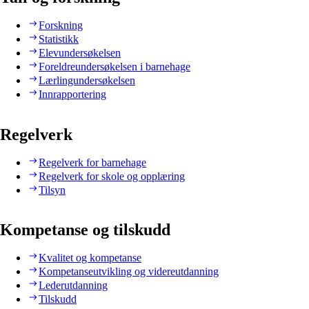
Forskning
Statistikk
Elevundersøkelsen
Foreldreundersøkelsen i barnehage
Lærlingundersøkelsen
Innrapportering
Regelverk
Regelverk for barnehage
Regelverk for skole og opplæring
Tilsyn
Kompetanse og tilskudd
Kvalitet og kompetanse
Kompetanseutvikling og videreutdanning
Lederutdanning
Tilskudd