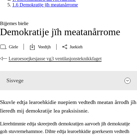
1.6 Demokratije jïh meatanårrome
Bijjemes bielie
Demokratije jïh meatanårrome
Gïele
Veedtjh
Juekieh
Learoesoejkesjasse vg3 ventilasjonsteknikkfaget
Sisvege
Skuvle edtja learoehkidie nuepiem vedtedh meatan årrodh jïh
lïeredh mij demokratije lea praksisisnie.
Lïerehtimmie edtja skreejredh demokratijen aarvoeh jïh demokratije
goh stuvremehammoe. Dïhte edtja learoehkidie goerkesem vedtedh