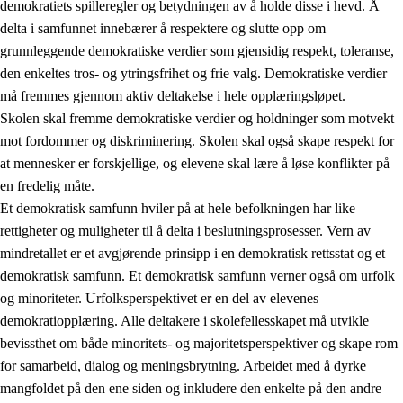
demokratiets spilleregler og betydningen av å holde disse i hevd. Å
delta i samfunnet innebærer å respektere og slutte opp om
grunnleggende demokratiske verdier som gjensidig respekt, toleranse,
den enkeltes tros- og ytringsfrihet og frie valg. Demokratiske verdier
1.
Opplæringens verdigrunnlag
må fremmes gjennom aktiv deltakelse i hele opplæringsløpet.
1.1
Menneskeverdet
Skolen skal fremme demokratiske verdier og holdninger som motvekt
mot fordommer og diskriminering. Skolen skal også skape respekt for
1.2
Identitet og kulturelt mangfold
at mennesker er forskjellige, og elevene skal lære å løse konflikter på
1.3
Kritisk tenkning og etisk bevissthet
en fredelig måte.
Et demokratisk samfunn hviler på at hele befolkningen har like
1.4
Skaperglede, engasjement og utforskertrang
rettigheter og muligheter til å delta i beslutningsprosesser. Vern av
1.5
Respekt for naturen og miljøbevissthet
mindretallet er et avgjørende prinsipp i en demokratisk rettsstat og et
demokratisk samfunn. Et demokratisk samfunn verner også om urfolk
1.6
Demokrati og medvirkning
og minoriteter. Urfolksperspektivet er en del av elevenes
demokratiopplæring. Alle deltakere i skolefellesskapet må utvikle
bevissthet om både minoritets- og majoritetsperspektiver og skape rom
for samarbeid, dialog og meningsbrytning. Arbeidet med å dyrke
mangfoldet på den ene siden og inkludere den enkelte på den andre