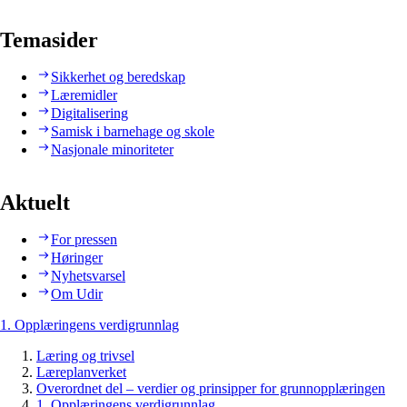
Temasider
Sikkerhet og beredskap
Læremidler
Digitalisering
Samisk i barnehage og skole
Nasjonale minoriteter
Aktuelt
For pressen
Høringer
Nyhetsvarsel
Om Udir
1. Opplæringens verdigrunnlag
Læring og trivsel
Læreplanverket
Overordnet del – verdier og prinsipper for grunnopplæringen
1. Opplæringens verdigrunnlag