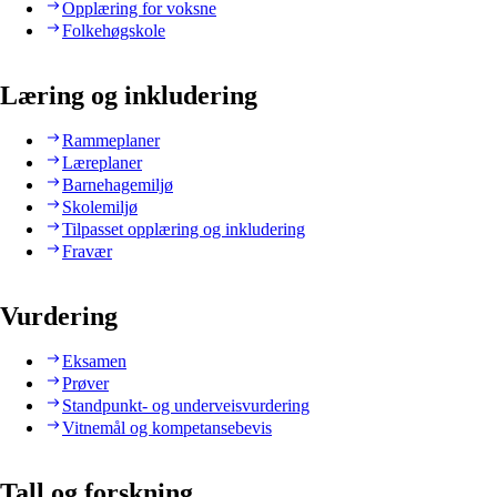
Opplæring for voksne
Folkehøgskole
Læring og inkludering
Rammeplaner
Læreplaner
Barnehagemiljø
Skolemiljø
Tilpasset opplæring og inkludering
Fravær
Vurdering
Eksamen
Prøver
Standpunkt- og underveisvurdering
Vitnemål og kompetansebevis
Tall og forskning