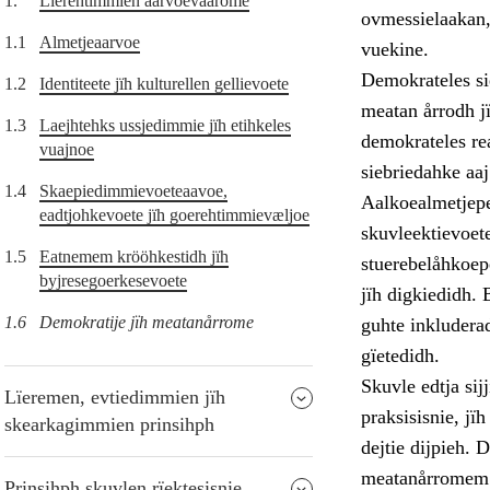
1.
Lïerehtimmien aarvoevåarome
ovmessielaakan,
1.1
Almetjeaarvoe
vuekine.
Demokrateles si
1.2
Identiteete jïh kulturellen gellievoete
meatan årrodh j
1.3
Laejhtehks ussjedimmie jïh etihkeles
demokrateles re
vuajnoe
siebriedahke aaj
1.4
Skaepiedimmievoeteaavoe,
Aalkoealmetjepe
eadtjohkevoete jïh goerehtimmievæljoe
skuvleektievoet
1.5
Eatnemem krööhkestidh jïh
stuerebelåhkoepe
byjresegoerkesevoete
jïh digkiedidh. 
1.6
Demokratije jïh meatanårrome
guhte inkludera
gïetedidh.
Skuvle edtja si
Lïeremen, evtiedimmien jïh
praksisisnie, j
skearkagimmien prinsihph
dejtie dijpieh.
meatanårromem t
Prinsihph skuvlen rïektesisnie