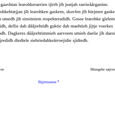
aavhtan learohkeraerien tjïrrh jïh jeatjah raerieåårganine.
lohkehtæjjan jïh learohken gaskem, skuvlen jïh hïejmen gask
 utnedh jïh sinsitniem respekteradidh. Gosse learohke gïelem
idh, dellie dah dååjrehtidh guktie dah maehtieh jïjtje voerkes
dh. Dagkeres dååjrehtimmieh aarvoem utnieh daelie jïh daesn
jredidh dïedtele siebriedahkeårroejidie sjïdtedh.
roe
Minngebe sæjro
Bijjemassese