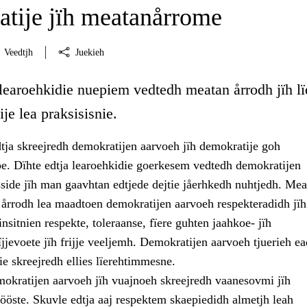
tije jïh meatanårrome
Veedtjh
Juekieh
 learoehkidie nuepiem vedtedh meatan årrodh jïh lï
je lea praksisisnie.
tja skreejredh demokratijen aarvoeh jïh demokratije goh
 Dïhte edtja learoehkidie goerkesem vedtedh demokratijen
sside jïh man gaavhtan edtjede dejtie jåerhkedh nuhtjedh. Mea
 årrodh lea maadtoen demokratijen aarvoeh respekteradidh jïh
insitnien respekte, toleraanse, fïere guhten jaahkoe- jïh
jjevoete jïh frijje veeljemh. Demokratijen aarvoeh tjuerieh e
e skreejredh ellies lïerehtimmesne.
mokratijen aarvoeh jïh vuajnoeh skreejredh vaanesovmi jïh
ööste. Skuvle edtja aaj respektem skaepiedidh almetjh leah