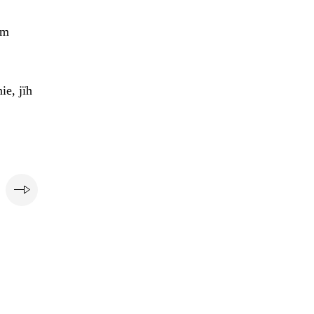
em
ie, jïh
e