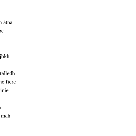
h åtna
pe
ajhkh
talledh
ne fïere
inie
m
h mah