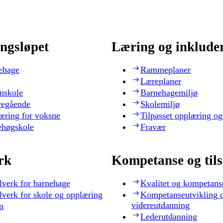
ngsløpet
Læring og inklude
ehage
Rammeplaner
Læreplaner
nskole
Barnehagemiljø
regående
Skolemiljø
æring for voksne
Tilpasset opplæring og
ehøgskole
Fravær
rk
Kompetanse og til
lverk for barnehage
Kvalitet og kompetans
lverk for skole og opplæring
Kompetanseutvikling 
videreutdanning
n
Lederutdanning