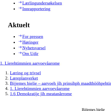
Lærlingundersøkelsen
Innrapportering
Aktuelt
For pressen
Høringer
Nyhetsvarsel
Om Udir
1. Lïerehtimmien aarvoevåarome
Læring og trivsel
Læreplanverket
Bijjemes bielie – aarvoeh jïh prinsihph maadthööhpeh
1. Lïerehtimmien aarvoevåarome
1.6 Demokratije jïh meatanårrome
Bijjemes bielie