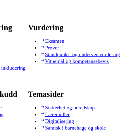
ring
Vurdering
Eksamen
Prøver
Standpunkt- og underveisvurdering
Vitnemål og kompetansebevis
 inkludering
skudd
Temasider
e
Sikkerhet og beredskap
og
Læremidler
Digitalisering
Samisk i barnehage og skole