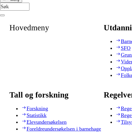
Hovedmeny
Utdanni
Barn
SFO
Grun
Vide
Oppl
Folk
Tall og forskning
Regelve
Forskning
Rege
Statistikk
Rege
Elevundersøkelsen
Tilsy
Foreldreundersøkelsen i barnehage