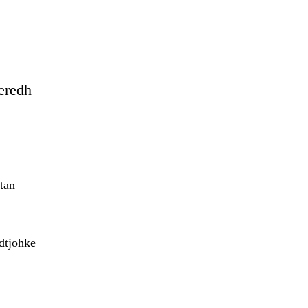
eredh
tan
adtjohke