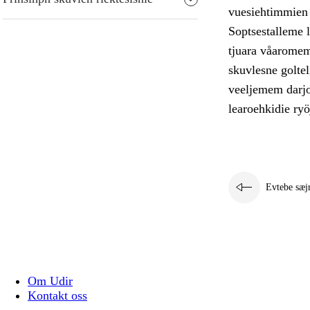
vuesiehtimmien g
Soptsestalleme 
tjuara våaromem
skuvlesne goltel
veeljemem darjo
learoehkidie ryö
Evtebe sæj
Om Udir
Kontakt oss