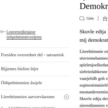
Demokra
Gïele
Skuvle edtja
Learoesoejkesjasse
ööhpehtimmieveeljeme
mij demokrati
Lïerehtimmie ed
Forsiden overordnet del - sørsamisk
stuvremehammoe.
spïelenjoelkeda
Bijjemes bielien bïjre
siebriedahkesne
vaarjelidh goh s
Ööhpehtimmien åssjele
soptsestimmiefrï
meatanårroemini
Lïerehtimmien aarvoevåarome
Skuvle edtja de
sïerredimmien v