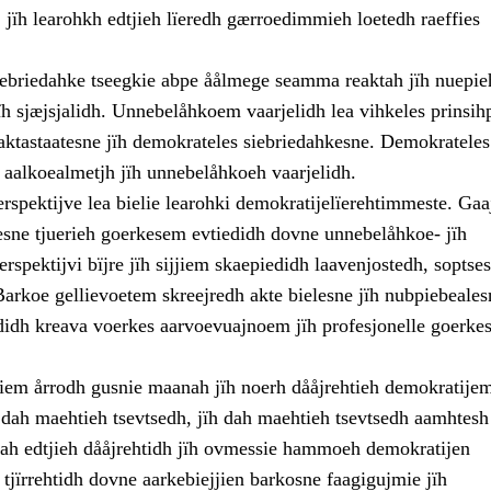
 jïh learohkh edtjieh lïeredh gærroedimmieh loetedh raeffies
ebriedahke tseegkie abpe åålmege seamma reaktah jïh nuepie
ïh sjæjsjalidh. Unnebelåhkoem vaarjelidh lea vihkeles prinsih
aktastaatesne jïh demokrateles siebriedahkesne. Demokrateles
 aalkoealmetjh jïh unnebelåhkoeh vaarjelidh.
rspektijve lea bielie learohki demokratijelïerehtimmeste. Ga
esne tjuerieh goerkesem evtiedidh dovne unnebelåhkoe- jïh
rspektijvi bïjre jïh sijjiem skaepiedidh laavenjostedh, soptses
Barkoe gellievoetem skreejredh akte bielesne jïh nubpiebeales
didh kreava voerkes aarvoevuajnoem jïh profesjonelle goerkes
jjiem årrodh gusnie maanah jïh noerh dååjrehtieh demokratije
ïh dah maehtieh tsevtsedh, jïh dah maehtieh tsevtsedh aamhtes
 Dah edtjieh dååjrehtidh jïh ovmessie hammoeh demokratijen
jïrrehtidh dovne aarkebiejjien barkosne faagigujmie jïh