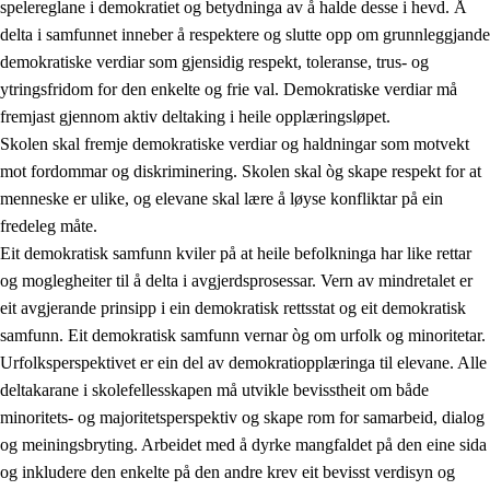
spelereglane i demokratiet og betydninga av å halde desse i hevd. Å
delta i samfunnet inneber å respektere og slutte opp om grunnleggjande
demokratiske verdiar som gjensidig respekt, toleranse, trus- og
ytringsfridom for den enkelte og frie val. Demokratiske verdiar må
1.
Verdigrunnlaget i opplæringa
fremjast gjennom aktiv deltaking i heile opplæringsløpet.
1.1
Menneskeverdet
Skolen skal fremje demokratiske verdiar og haldningar som motvekt
mot fordommar og diskriminering. Skolen skal òg skape respekt for at
1.2
Identitet og kulturelt mangfald
menneske er ulike, og elevane skal lære å løyse konfliktar på ein
1.3
Kritisk tenking og etisk bevisstheit
fredeleg måte.
Eit demokratisk samfunn kviler på at heile befolkninga har like rettar
1.4
Skaparglede, engasjement og utforskartrong
og moglegheiter til å delta i avgjerdsprosessar. Vern av mindretalet er
1.5
Respekt for naturen og miljøbevisstheit
eit avgjerande prinsipp i ein demokratisk rettsstat og eit demokratisk
samfunn. Eit demokratisk samfunn vernar òg om urfolk og minoritetar.
1.6
Demokrati og medverknad
Urfolksperspektivet er ein del av demokratiopplæringa til elevane. Alle
deltakarane i skolefellesskapen må utvikle bevisstheit om både
minoritets- og majoritetsperspektiv og skape rom for samarbeid, dialog
og meiningsbryting. Arbeidet med å dyrke mangfaldet på den eine sida
og inkludere den enkelte på den andre krev eit bevisst verdisyn og