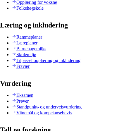
Opplæring for voksne
Folkehøgskole
Læring og inkludering
Rammeplaner
Læreplaner
Barnehagemiljø
Skolemiljø
Tilpasset opplæring og inkludering
Fravær
Vurdering
Eksamen
Prøver
Standpunkt- og underveisvurdering
Vitnemål og kompetansebevis
Tall og forskning