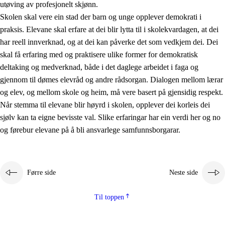
utøving av profesjonelt skjønn.
Skolen skal vere ein stad der barn og unge opplever demokrati i
praksis. Elevane skal erfare at dei blir lytta til i skolekvardagen, at dei
har reell innverknad, og at dei kan påverke det som vedkjem dei. Dei
skal få erfaring med og praktisere ulike former for demokratisk
deltaking og medverknad, både i det daglege arbeidet i faga og
gjennom til dømes elevråd og andre rådsorgan. Dialogen mellom lærar
og elev, og mellom skole og heim, må vere basert på gjensidig respekt.
Når stemma til elevane blir høyrd i skolen, opplever dei korleis dei
sjølv kan ta eigne bevisste val. Slike erfaringar har ein verdi her og no
og førebur elevane på å bli ansvarlege samfunnsborgarar.
Førre side
Neste side
Til toppen