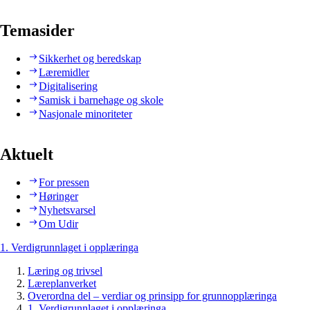
Temasider
Sikkerhet og beredskap
Læremidler
Digitalisering
Samisk i barnehage og skole
Nasjonale minoriteter
Aktuelt
For pressen
Høringer
Nyhetsvarsel
Om Udir
1. Verdigrunnlaget i opplæringa
Læring og trivsel
Læreplanverket
Overordna del – verdiar og prinsipp for grunnopplæringa
1. Verdigrunnlaget i opplæringa