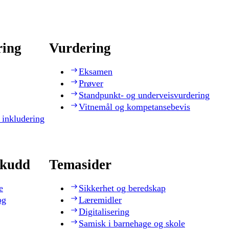
ring
Vurdering
Eksamen
Prøver
Standpunkt- og underveisvurdering
Vitnemål og kompetansebevis
 inkludering
skudd
Temasider
e
Sikkerhet og beredskap
og
Læremidler
Digitalisering
Samisk i barnehage og skole