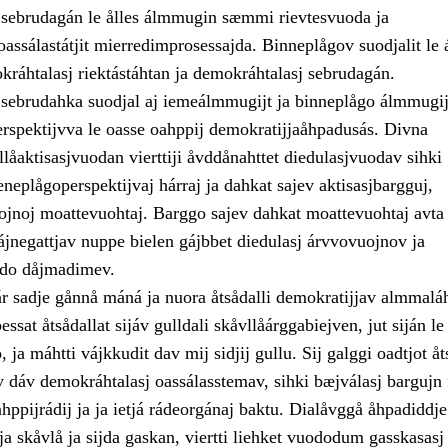
sebrudagán le ålles álmmugin sæmmi rievtesvuoda ja
assálastátjit mierredimprosessajda. Binneplågov suodjalit le 
kráhtalasj riektástáhtan ja demokráhtalasj sebrudagán.
sebrudahka suodjal aj iemeálmmugijt ja binneplågo álmmugij
pektijvva le oasse oahppij demokratijjaåhpadusás. Divna
llåaktisasjvuodan vierttiji åvddånahttet diedulasjvuodav sihki
eneplågoperspektijvaj hárraj ja dahkat sajev aktisasjbargguj,
uojnoj moattevuohtaj. Barggo sajev dahkat moattevuohtaj avta 
ájnegattjav nuppe bielen gájbbet diedulasj árvvovuojnov ja
jdo dåjmadimev.
ár sadje gånnå máná ja nuora åtsådalli demokratijjav almmalá
ssat åtsådallat sijáv gulldali skåvllåárggabiejven, jut siján l
ja máhtti vájkkudit dav mij sidjij gullu. Sij galggi oadtjot åt
v dáv demokráhtalasj oassálasstemav, sihki bæjválasj bargujn 
hppijrádij ja ja ietjá rádeorgánaj baktu. Dialåvggå åhpadiddje
a skåvlå ja sijda gaskan, viertti liehket vuododum gasskasasj