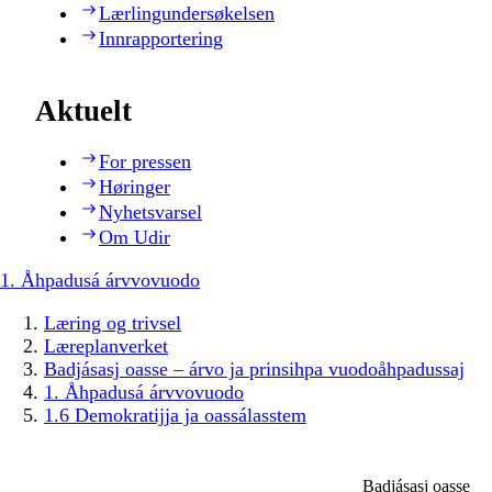
Lærlingundersøkelsen
Innrapportering
Aktuelt
For pressen
Høringer
Nyhetsvarsel
Om Udir
1. Åhpadusá árvvovuodo
Læring og trivsel
Læreplanverket
Badjásasj oasse – árvo ja prinsihpa vuodoåhpadussaj
1. Åhpadusá árvvovuodo
1.6 Demokratijja ja oassálasstem
Badjásasj oasse