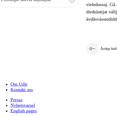
vieledussaj. Gå 
diedulattjat vál
åvdåsvásstediddj
Åvdep biel
Om Udir
Kontakt oss
Presse
Nyhetsvarsel
English pages