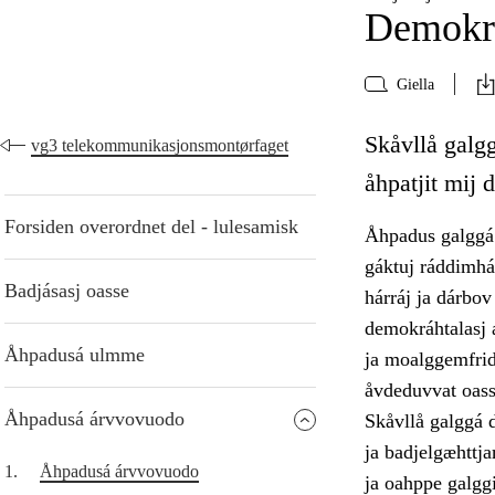
Demokra
Giella
Skåvllå galgg
vg3 telekommunikasjonsmontørfaget
åhpatjit mij 
Forsiden overordnet del - lulesamisk
Åhpadus galggá 
gáktuj ráddimhá
Badjásasj oasse
hárráj ja dárbov
demokráhtalasj á
Åhpadusá ulmme
ja moalggemfridd
åvdeduvvat oass
Åhpadusá árvvovuodo
Skåvllå galggá d
ja badjelgæhttja
1.
Åhpadusá árvvovuodo
ja oahppe galggi