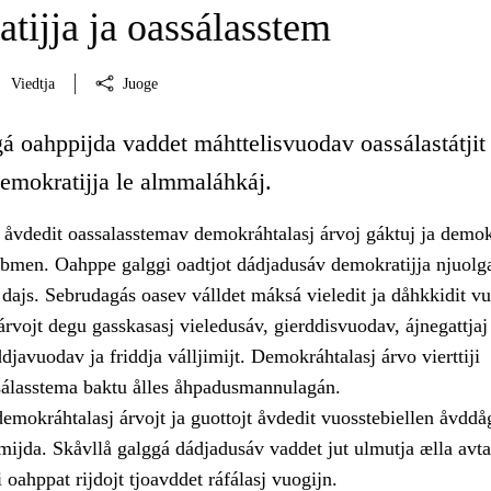
tijja ja oassálasstem
Viedtja
Juoge
á oahppijda vaddet máhttelisvuodav oassálastátjit 
demokratijja le almmaláhkáj.
åvdedit oassalasstemav demokráhtalasj árvoj gáktuj ja demokr
bmen. Oahppe galggi oadtjot dádjadusáv demokratijja njuolg
 dajs. Sebrudagás oasev válldet máksá vieledit ja dåhkkidit v
rvojt degu gasskasasj vieledusáv, gierddisvuodav, ájnegattjaj
javuodav ja friddja válljimijt. Demokráhtalasj árvo vierttiji
álasstema baktu ålles åhpadusmannulagán.
emokráhtalasj árvojt ja guottojt åvdedit vuosstebiellen åvddå
mijda. Skåvllå galggá dádjadusáv vaddet jut ulmutja ælla avta
 oahppat rijdojt tjoavddet ráfálasj vuogijn.