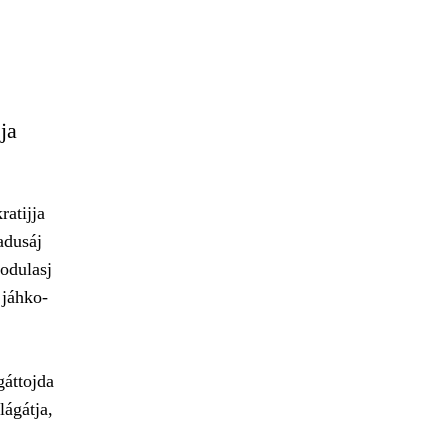
ja
atijja
adusáj
uodulasj
 jáhko-
gáttojda
lágátja,