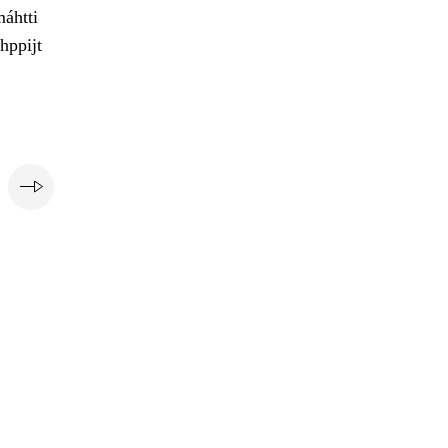
máhtti
hppijt
e