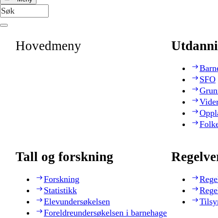
Hovedmeny
Utdanni
Barn
SFO
Grun
Vide
Oppl
Folk
Tall og forskning
Regelve
Forskning
Rege
Statistikk
Rege
Elevundersøkelsen
Tilsy
Foreldreundersøkelsen i barnehage