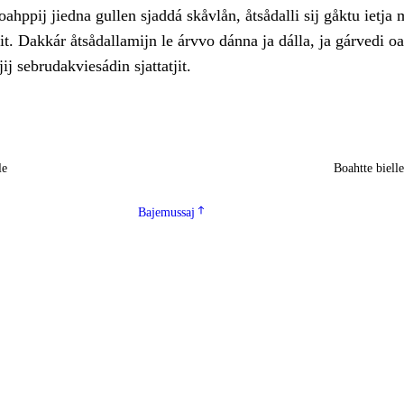
oahppij jiedna gullen sjaddá skåvlån, åtsådalli sij gåktu ietja 
ljit. Dakkár åtsådallamijn le árvvo dánna ja dálla, ja gárvedi oa
ij sebrudakviesádin sjattatjit.
le
Boahtte biell
Bajemussaj