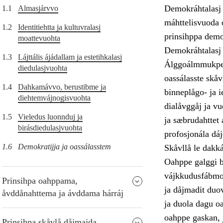
Demokráhtalasj 
1.1
Almasjárvvo
máhttelisvuoda o
1.2
Identitiehtta ja kultuvralasj
prinsihppa demo
moattevuohta
Demokráhtalasj 
1.3
Lájttális ájádallam ja estetihkalasj
Álggoálmmukpers
diedulasjvuohta
oassálasste skåv
1.4
Dahkamávvo, berustibme ja
binneplågo- ja i
diehtemvájnogisvuohta
dialåvggåj ja v
1.5
Vieledus luonnduj ja
ja sæbrudahttet 
birásdiedulasjvuohta
profosjonála dá
1.6
Demokratijja ja oassálasstem
Skåvllå le dakk
Oahppe galggi be
vájkkudusfábmo, 
Prinsihpa oahppama,
ja dåjmadit duo
åvddånahttema ja ávddama hárráj
ja duola dagu oa
oahppe gaskan, j
Prinsihpa skåvlå dåjmajda