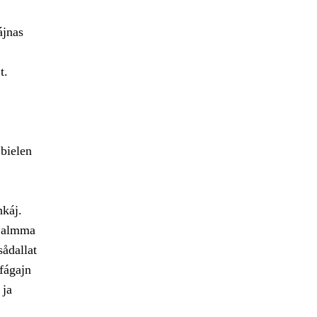
ájnas
t.
bielen
hkáj.
e almma
sådallat
fágajn
 ja