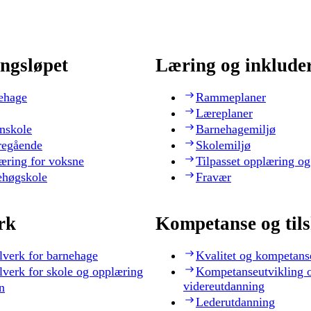
ngsløpet
Læring og inklude
ehage
Rammeplaner
Læreplaner
nskole
Barnehagemiljø
regående
Skolemiljø
æring for voksne
Tilpasset opplæring og
ehøgskole
Fravær
rk
Kompetanse og til
lverk for barnehage
Kvalitet og kompetans
lverk for skole og opplæring
Kompetanseutvikling 
videreutdanning
n
Lederutdanning