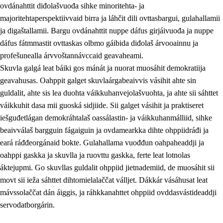
ovdánahttit diđolašvuođa sihke minoritehta- ja
majoritehtaperspektiivvaid birra ja láhčit dili ovttasbargui, gulahallamii
ja digaštallamii. Bargu ovdánahttit nuppe dáfus girjáivuođa ja nuppe
dáfus fátmmastit ovttaskas olbmo gáibida diđolaš árvooainnu ja
profešunealla árvvoštannávccaid geavaheami.
Skuvla galgá leat báiki gos mánát ja nuorat muosáhit demokratiija
geavahusas. Oahppit galget skuvlaárgabeaivvis vásihit ahte sin
guldalit, ahte sis lea duohta váikkuhanvejolašvuohta, ja ahte sii sáhttet
váikkuhit dasa mii guoská sidjiide. Sii galget vásihit ja praktiseret
iešguđetlágan demokráhtalaš oassálastin- ja váikkuhanmálliid, sihke
beaivválaš bargguin fágaiguin ja ovdamearkka dihte ohppiidráđi ja
eará ráđđeorgánaid bokte. Gulahallama vuođđun oahpaheaddji ja
oahppi gaskka ja skuvlla ja ruovttu gaskka, ferte leat lotnolas
áktejupmi. Go skuvllas guldalit ohppiid jietnademiid, de muosáhit sii
movt sii ieža sáhttet dihtomielalaččat válljet. Dákkár vásáhusat leat
mávssolaččat dán áiggis, ja ráhkkanahttet ohppiid ovddasvástideaddji
servodatborgárin.