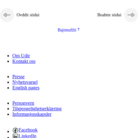
Ovddit siidui
Boahtte siidui
Bajimužžii
Om Udir
Kontakt oss
Presse
Nyhetsvarsel
English pages
Personvern
Tilgjengelighetserklæring
Informasjonskapsler
Facebook
LinkedIn