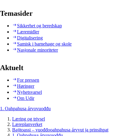
Temasider
Sikkerhet og beredskap
Læremidler
Digitalisering
Samisk i barnehage og skole
Nasjonale minoriteter
Aktuelt
For pressen
Høringer
Nyhetsvarsel
Om Udir
1. Oahpahusa árvovuođđu
Læring og trivsel
Læreplanverket
Bajitoassi – vuođđooahpahusa árvvut ja prinsihpat
1. Oahpahusa árvovuođđu