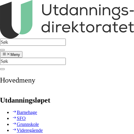
Meny
Hovedmeny
Utdanningsløpet
Barnehage
SFO
Grunnskole
Videregående