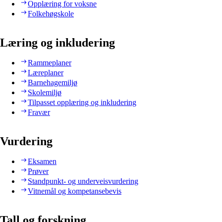
Opplæring for voksne
Folkehøgskole
Læring og inkludering
Rammeplaner
Læreplaner
Barnehagemiljø
Skolemiljø
Tilpasset opplæring og inkludering
Fravær
Vurdering
Eksamen
Prøver
Standpunkt- og underveisvurdering
Vitnemål og kompetansebevis
Tall og forskning