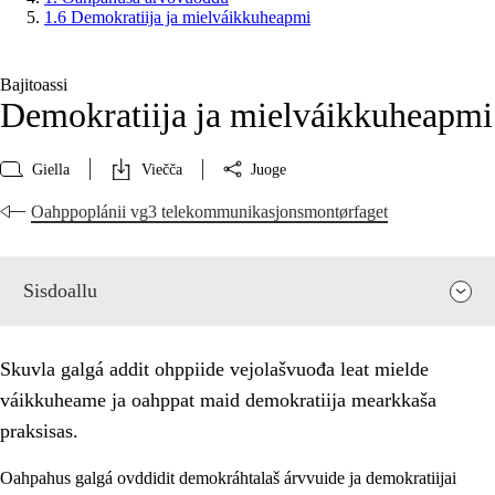
1.6 Demokratiija ja mielváikkuheapmi
Bajitoassi
Demokratiija ja mielváikkuheapmi
Giella
Viečča
Juoge
Oahppoplánii vg3 telekommunikasjonsmontørfaget
Sisdoallu
Skuvla galgá addit ohppiide vejolašvuođa leat mielde
váikkuheame ja oahppat maid demokratiija mearkkaša
praksisas.
Oahpahus galgá ovddidit demokráhtalaš árvvuide ja demokratiijai