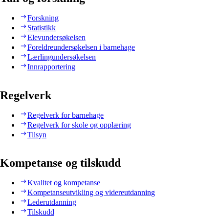
Forskning
Statistikk
Elevundersøkelsen
Foreldreundersøkelsen i barnehage
Lærlingundersøkelsen
Innrapportering
Regelverk
Regelverk for barnehage
Regelverk for skole og opplæring
Tilsyn
Kompetanse og tilskudd
Kvalitet og kompetanse
Kompetanseutvikling og videreutdanning
Lederutdanning
Tilskudd