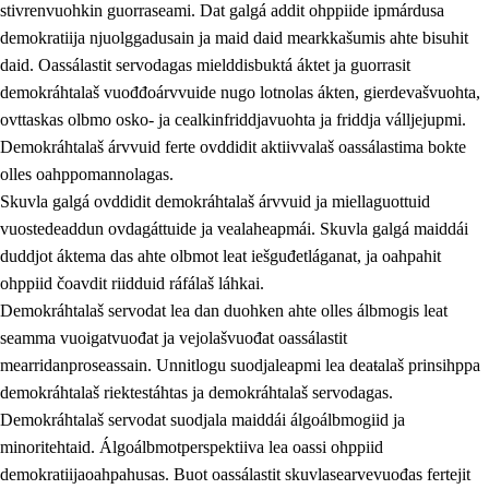
stivrenvuohkin guorraseami. Dat galgá addit ohppiide ipmárdusa
demokratiija njuolggadusain ja maid daid mearkkašumis ahte bisuhit
daid. Oassálastit servodagas mielddisbuktá áktet ja guorrasit
demokráhtalaš vuođđoárvvuide nugo lotnolas ákten, gierdevašvuohta,
1.
Oahpahusa árvovuođđu
ovttaskas olbmo osko- ja cealkinfriddjavuohta ja friddja válljejupmi.
1.1
Olmmošárvu
Demokráhtalaš árvvuid ferte ovddidit aktiivvalaš oassálastima bokte
olles oahppomannolagas.
1.2
Identitehta ja kultuvrralaš girjáivuohta
Skuvla galgá ovddidit demokráhtalaš árvvuid ja miellaguottuid
1.3
Kritihkalaš jurddašeapmi ja ehtalaš diđolašvuohta
vuostedeaddun ovdagáttuide ja vealaheapmái. Skuvla galgá maiddái
duddjot áktema das ahte olbmot leat iešguđetláganat, ja oahpahit
1.4
Hutkanillu, beroštupmi ja suokkardanhuovva
ohppiid čoavdit riidduid ráfálaš láhkai.
1.5
Luondduákten ja birasdiđolašvuohta
Demokráhtalaš servodat lea dan duohken ahte olles álbmogis leat
seamma vuoigatvuođat ja vejolašvuođat oassálastit
1.6
Demokratiija ja mielváikkuheapmi
mearridanproseassain. Unnitlogu suodjaleapmi lea deaŧalaš prinsihppa
demokráhtalaš riektestáhtas ja demokráhtalaš servodagas.
Demokráhtalaš servodat suodjala maiddái álgoálbmogiid ja
minoritehtaid. Álgoálbmotperspektiiva lea oassi ohppiid
demokratiijaoahpahusas. Buot oassálastit skuvlasearvevuođas fertejit