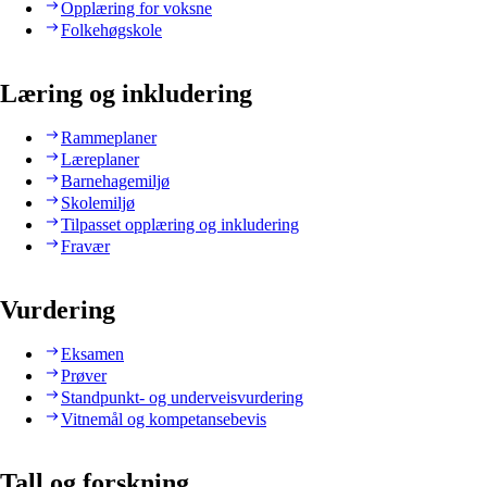
Opplæring for voksne
Folkehøgskole
Læring og inkludering
Rammeplaner
Læreplaner
Barnehagemiljø
Skolemiljø
Tilpasset opplæring og inkludering
Fravær
Vurdering
Eksamen
Prøver
Standpunkt- og underveisvurdering
Vitnemål og kompetansebevis
Tall og forskning