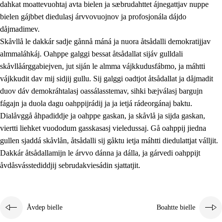
dahkat moattevuohtaj avta bielen ja sæbrudahttet ájnegattjav nuppe
bielen gájbbet diedulasj árvvovuojnov ja profosjonála dájdo
dåjmadimev.
Skåvllå le dakkár sadje gånnå máná ja nuora åtsådalli demokratijjav
almmaláhkáj. Oahppe galggi bessat åtsådallat sijáv gulldali
skåvllåárggabiejven, jut siján le almma vájkkudusfábmo, ja máhtti
vájkkudit dav mij sidjij gullu. Sij galggi oadtjot åtsådallat ja dåjmadit
duov dáv demokráhtalasj oassálasstemav, sihki bæjválasj bargujn
fágajn ja duola dagu oahppijrádij ja ja ietjá rádeorgánaj baktu.
Dialåvggå åhpadiddje ja oahppe gaskan, ja skåvlå ja sijda gaskan,
viertti liehket vuododum gasskasasj vieledussaj. Gå oahppij jiedna
gullen sjaddá skåvlån, åtsådalli sij gåktu ietja máhtti diedulattjat válljit.
Dakkár åtsådallamijn le árvvo dánna ja dálla, ja gárvedi oahppijt
åvdåsvásstediddjij sebrudakviesádin sjattatjit.
Åvdep bielle
Boahtte bielle