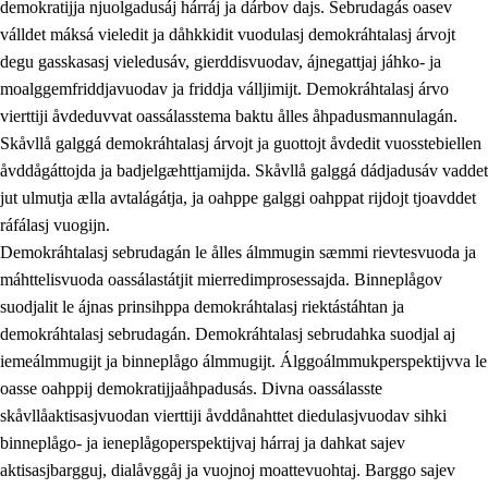
demokratijja njuolgadusáj hárráj ja dárbov dajs. Sebrudagás oasev
válldet máksá vieledit ja dåhkkidit vuodulasj demokráhtalasj árvojt
degu gasskasasj vieledusáv, gierddisvuodav, ájnegattjaj jáhko- ja
moalggemfriddjavuodav ja friddja válljimijt. Demokráhtalasj árvo
1.
Åhpadusá árvvovuodo
vierttiji åvdeduvvat oassálasstema baktu ålles åhpadusmannulagán.
1.1
Almasjárvvo
Skåvllå galggá demokráhtalasj árvojt ja guottojt åvdedit vuosstebiellen
åvddågáttojda ja badjelgæhttjamijda. Skåvllå galggá dádjadusáv vaddet
1.2
Identitiehtta ja kultuvralasj moattevuohta
jut ulmutja ælla avtalágátja, ja oahppe galggi oahppat rijdojt tjoavddet
1.3
Lájttális ájádallam ja estetihkalasj diedulasjvuohta
ráfálasj vuogijn.
Demokráhtalasj sebrudagán le ålles álmmugin sæmmi rievtesvuoda ja
1.4
Dahkamávvo, berustibme ja diehtemvájnogisvuohta
máhttelisvuoda oassálastátjit mierredimprosessajda. Binneplågov
1.5
Vieledus luonnduj ja birásdiedulasjvuohta
suodjalit le ájnas prinsihppa demokráhtalasj riektástáhtan ja
demokráhtalasj sebrudagán. Demokráhtalasj sebrudahka suodjal aj
1.6
Demokratijja ja oassálasstem
iemeálmmugijt ja binneplågo álmmugijt. Álggoálmmukperspektijvva le
oasse oahppij demokratijjaåhpadusás. Divna oassálasste
skåvllåaktisasjvuodan vierttiji åvddånahttet diedulasjvuodav sihki
binneplågo- ja ieneplågoperspektijvaj hárraj ja dahkat sajev
aktisasjbargguj, dialåvggåj ja vuojnoj moattevuohtaj. Barggo sajev