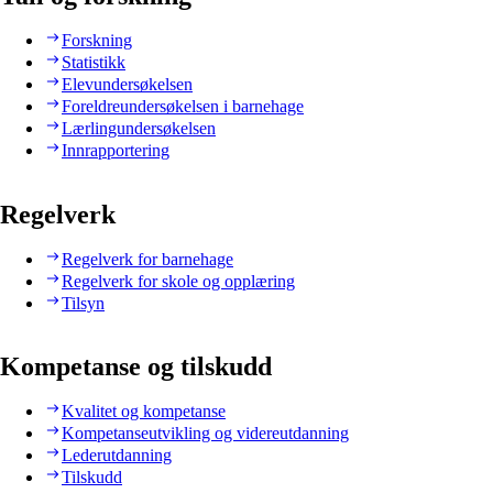
Forskning
Statistikk
Elevundersøkelsen
Foreldreundersøkelsen i barnehage
Lærlingundersøkelsen
Innrapportering
Regelverk
Regelverk for barnehage
Regelverk for skole og opplæring
Tilsyn
Kompetanse og tilskudd
Kvalitet og kompetanse
Kompetanseutvikling og videreutdanning
Lederutdanning
Tilskudd