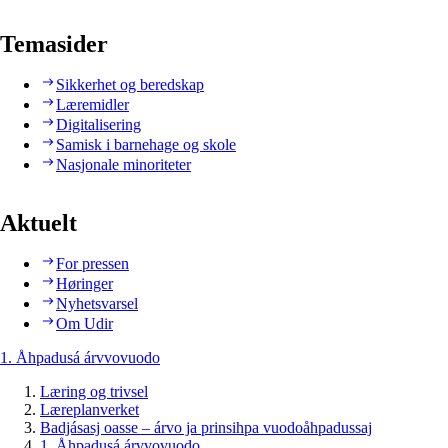
Temasider
Sikkerhet og beredskap
Læremidler
Digitalisering
Samisk i barnehage og skole
Nasjonale minoriteter
Aktuelt
For pressen
Høringer
Nyhetsvarsel
Om Udir
1. Åhpadusá árvvovuodo
Læring og trivsel
Læreplanverket
Badjásasj oasse – árvo ja prinsihpa vuodoåhpadussaj
1. Åhpadusá árvvovuodo