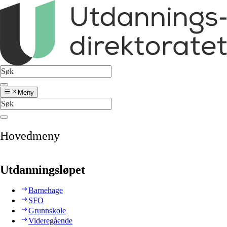
Meny
Hovedmeny
Utdanningsløpet
Barnehage
SFO
Grunnskole
Videregående