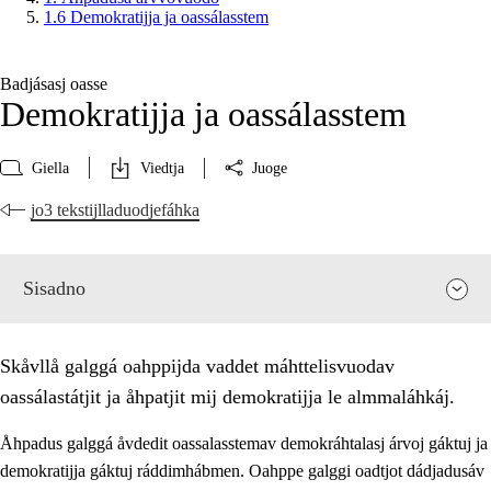
1.6 Demokratijja ja oassálasstem
Badjásasj oasse
Demokratijja ja oassálasstem
Giella
Viedtja
Juoge
jo3 tekstijlladuodjefáhka
Sisadno
Skåvllå galggá oahppijda vaddet máhttelisvuodav
oassálastátjit ja åhpatjit mij demokratijja le almmaláhkáj.
Åhpadus galggá åvdedit oassalasstemav demokráhtalasj árvoj gáktuj ja
demokratijja gáktuj ráddimhábmen. Oahppe galggi oadtjot dádjadusáv