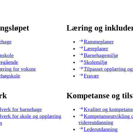
ngsløpet
Læring og inklude
ehage
Rammeplaner
Læreplaner
nskole
Barnehagemiljø
regående
Skolemiljø
æring for voksne
Tilpasset opplæring og
ehøgskole
Fravær
rk
Kompetanse og til
lverk for barnehage
Kvalitet og kompetans
lverk for skole og opplæring
Kompetanseutvikling 
videreutdanning
n
Lederutdanning