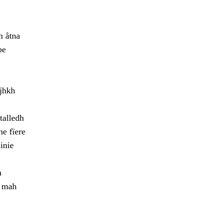
h åtna
pe
ajhkh
talledh
ne fïere
inie
m
h mah