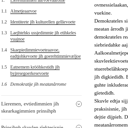
1.
Lïerehtimmien aarvoevåarome
ovmessielaakan,
1.1
Almetjeaarvoe
vuekine.
Demokrateles si
1.2
Identiteete jïh kulturellen gellievoete
meatan årrodh j
1.3
Laejhtehks ussjedimmie jïh etihkeles
demokrateles re
vuajnoe
siebriedahke aaj
1.4
Skaepiedimmievoeteaavoe,
Aalkoealmetjepe
eadtjohkevoete jïh goerehtimmievæljoe
skuvleektievoet
1.5
Eatnemem krööhkestidh jïh
stuerebelåhkoepe
byjresegoerkesevoete
jïh digkiedidh. 
1.6
Demokratije jïh meatanårrome
guhte inkludera
gïetedidh.
Skuvle edtja si
Lïeremen, evtiedimmien jïh
praksisisnie, j
skearkagimmien prinsihph
dejtie dijpieh.
meatanårromem t
Prinsihph skuvlen rïektesisnie