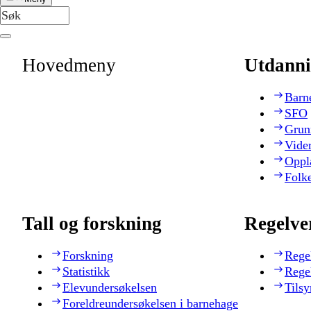
Hovedmeny
Utdanni
Barn
SFO
Grun
Vide
Oppl
Folk
Tall og forskning
Regelve
Forskning
Rege
Statistikk
Rege
Elevundersøkelsen
Tilsy
Foreldreundersøkelsen i barnehage