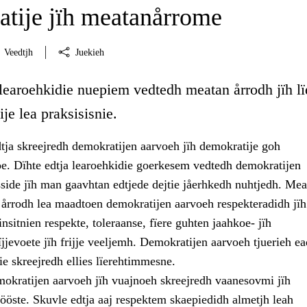
tije jïh meatanårrome
Veedtjh
Juekieh
 learoehkidie nuepiem vedtedh meatan årrodh jïh lï
je lea praksisisnie.
tja skreejredh demokratijen aarvoeh jïh demokratije goh
 Dïhte edtja learoehkidie goerkesem vedtedh demokratijen
sside jïh man gaavhtan edtjede dejtie jåerhkedh nuhtjedh. Mea
 årrodh lea maadtoen demokratijen aarvoeh respekteradidh jïh
insitnien respekte, toleraanse, fïere guhten jaahkoe- jïh
jjevoete jïh frijje veeljemh. Demokratijen aarvoeh tjuerieh e
e skreejredh ellies lïerehtimmesne.
mokratijen aarvoeh jïh vuajnoeh skreejredh vaanesovmi jïh
ööste. Skuvle edtja aaj respektem skaepiedidh almetjh leah