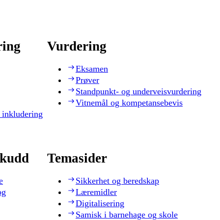
ring
Vurdering
Eksamen
Prøver
Standpunkt- og underveisvurdering
Vitnemål og kompetansebevis
 inkludering
skudd
Temasider
e
Sikkerhet og beredskap
og
Læremidler
Digitalisering
Samisk i barnehage og skole