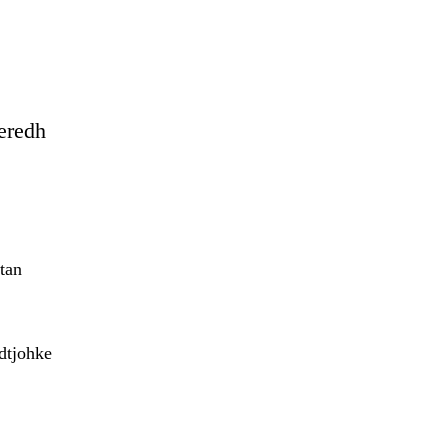
eredh
tan
adtjohke