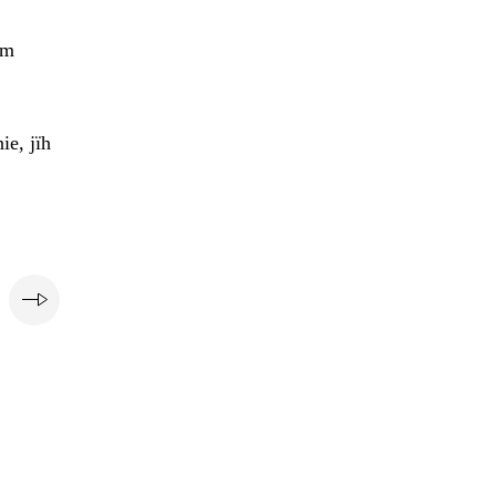
em
ie, jïh
e