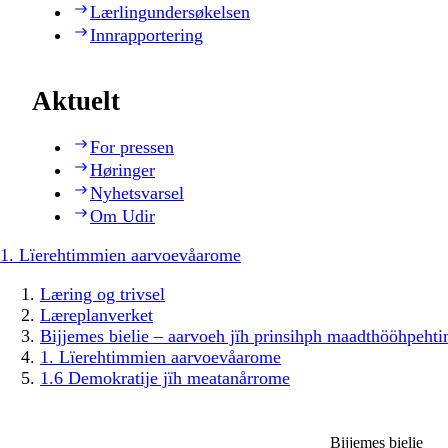
Lærlingundersøkelsen
Innrapportering
Aktuelt
For pressen
Høringer
Nyhetsvarsel
Om Udir
1. Lïerehtimmien aarvoevåarome
Læring og trivsel
Læreplanverket
Bijjemes bielie – aarvoeh jïh prinsihph maadthööhpeh
1. Lïerehtimmien aarvoevåarome
1.6 Demokratije jïh meatanårrome
Bijjemes bielie