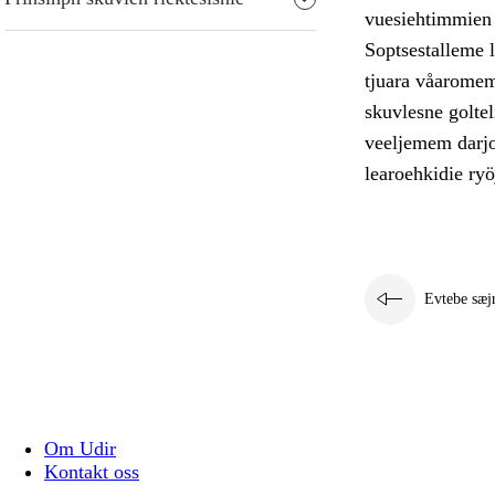
vuesiehtimmien g
Soptsestalleme 
tjuara våaromem
skuvlesne goltel
veeljemem darjo
learoehkidie ryö
Evtebe sæj
Om Udir
Kontakt oss