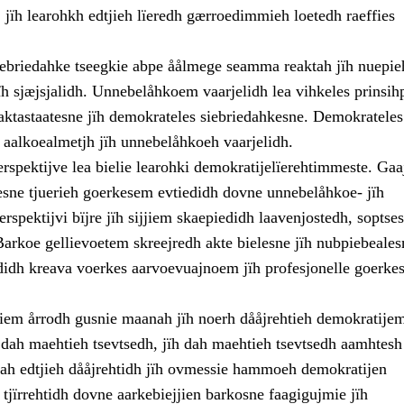
 jïh learohkh edtjieh lïeredh gærroedimmieh loetedh raeffies
ebriedahke tseegkie abpe åålmege seamma reaktah jïh nuepie
ïh sjæjsjalidh. Unnebelåhkoem vaarjelidh lea vihkeles prinsih
aktastaatesne jïh demokrateles siebriedahkesne. Demokrateles
 aalkoealmetjh jïh unnebelåhkoeh vaarjelidh.
rspektijve lea bielie learohki demokratijelïerehtimmeste. Ga
esne tjuerieh goerkesem evtiedidh dovne unnebelåhkoe- jïh
rspektijvi bïjre jïh sijjiem skaepiedidh laavenjostedh, soptses
Barkoe gellievoetem skreejredh akte bielesne jïh nubpiebeales
didh kreava voerkes aarvoevuajnoem jïh profesjonelle goerkes
jjiem årrodh gusnie maanah jïh noerh dååjrehtieh demokratije
ïh dah maehtieh tsevtsedh, jïh dah maehtieh tsevtsedh aamhtes
 Dah edtjieh dååjrehtidh jïh ovmessie hammoeh demokratijen
jïrrehtidh dovne aarkebiejjien barkosne faagigujmie jïh