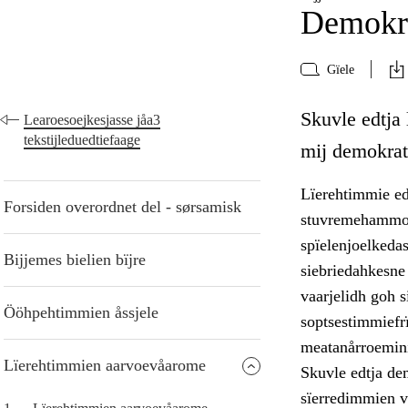
Demokra
Gïele
Skuvle edtja
Learoesoejkesjasse jåa3
tekstijleduedtiefaage
mij demokrati
Lïerehtimmie ed
Forsiden overordnet del - sørsamisk
stuvremehammoe.
spïelenjoelkeda
Bijjemes bielien bïjre
siebriedahkesne
vaarjelidh goh s
Ööhpehtimmien åssjele
soptsestimmiefrï
meatanårroemini
Lïerehtimmien aarvoevåarome
Skuvle edtja de
sïerredimmien v