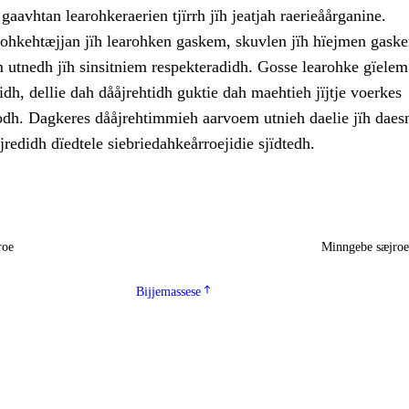
aavhtan learohkeraerien tjïrrh jïh jeatjah raerieåårganine.
lohkehtæjjan jïh learohken gaskem, skuvlen jïh hïejmen gask
 utnedh jïh sinsitniem respekteradidh. Gosse learohke gïelem
idh, dellie dah dååjrehtidh guktie dah maehtieh jïjtje voerkes
dh. Dagkeres dååjrehtimmieh aarvoem utnieh daelie jïh daesn
jredidh dïedtele siebriedahkeårroejidie sjïdtedh.
roe
Minngebe sæjro
Bijjemassese