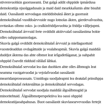
stivrenvuohkin guorraseami. Dat galgá addit ohppiide ipmárdusa
demokratiija njuolggadusain ja maid daid mearkkašumis ahte bisuhit
daid. Oassálastit servodagas mielddisbuktá áktet ja guorrasit
demokráhtalaš vuođđoárvvuide nugo lotnolas ákten, gierdevašvuohta,
1.
Oahpahusa árvovuođđu
ovttaskas olbmo osko- ja cealkinfriddjavuohta ja friddja válljejupmi.
1.1
Olmmošárvu
Demokráhtalaš árvvuid ferte ovddidit aktiivvalaš oassálastima bokte
olles oahppomannolagas.
1.2
Identitehta ja kultuvrralaš girjáivuohta
Skuvla galgá ovddidit demokráhtalaš árvvuid ja miellaguottuid
1.3
Kritihkalaš jurddašeapmi ja ehtalaš diđolašvuohta
vuostedeaddun ovdagáttuide ja vealaheapmái. Skuvla galgá maiddái
duddjot áktema das ahte olbmot leat iešguđetláganat, ja oahpahit
1.4
Hutkanillu, beroštupmi ja suokkardanhuovva
ohppiid čoavdit riidduid ráfálaš láhkai.
1.5
Luondduákten ja birasdiđolašvuohta
Demokráhtalaš servodat lea dan duohken ahte olles álbmogis leat
seamma vuoigatvuođat ja vejolašvuođat oassálastit
1.6
Demokratiija ja mielváikkuheapmi
mearridanproseassain. Unnitlogu suodjaleapmi lea deaŧalaš prinsihppa
demokráhtalaš riektestáhtas ja demokráhtalaš servodagas.
Demokráhtalaš servodat suodjala maiddái álgoálbmogiid ja
minoritehtaid. Álgoálbmotperspektiiva lea oassi ohppiid
demokratiijaoahpahusas. Buot oassálastit skuvlasearvevuođas fertejit