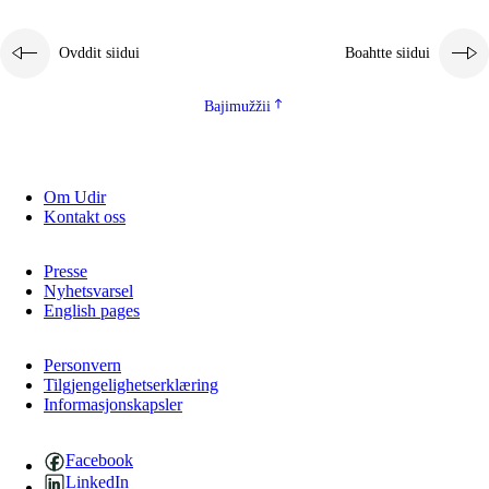
Ovddit siidui
Boahtte siidui
Bajimužžii
Om Udir
Kontakt oss
Presse
Nyhetsvarsel
English pages
Personvern
Tilgjengelighetserklæring
Informasjonskapsler
Facebook
LinkedIn