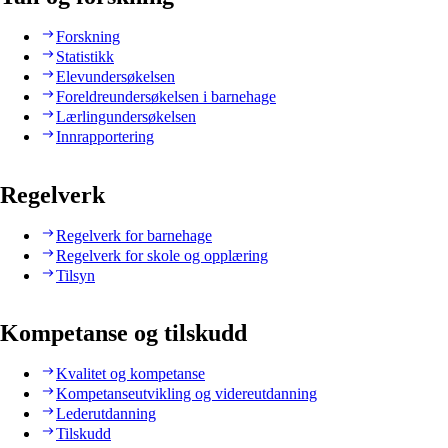
Forskning
Statistikk
Elevundersøkelsen
Foreldreundersøkelsen i barnehage
Lærlingundersøkelsen
Innrapportering
Regelverk
Regelverk for barnehage
Regelverk for skole og opplæring
Tilsyn
Kompetanse og tilskudd
Kvalitet og kompetanse
Kompetanseutvikling og videreutdanning
Lederutdanning
Tilskudd