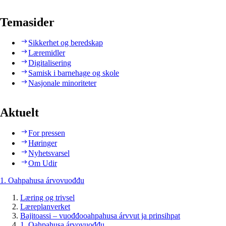
Temasider
Sikkerhet og beredskap
Læremidler
Digitalisering
Samisk i barnehage og skole
Nasjonale minoriteter
Aktuelt
For pressen
Høringer
Nyhetsvarsel
Om Udir
1. Oahpahusa árvovuođđu
Læring og trivsel
Læreplanverket
Bajitoassi – vuođđooahpahusa árvvut ja prinsihpat
1. Oahpahusa árvovuođđu