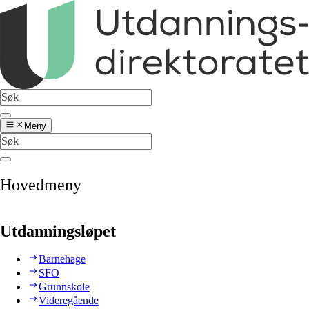
Meny
Hovedmeny
Utdanningsløpet
Barnehage
SFO
Grunnskole
Videregående