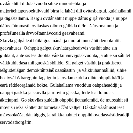
ovdánahttit diđolašvuođa sihke minoritehta- ja
majoritehtaperspektiivvaid birra ja láhčit dili ovttasbargui, gulahallamii
ja digaštallamii. Bargu ovdánahttit nuppe dáfus girjáivuođa ja nuppe
dáfus fátmmastit ovttaskas olbmo gáibida diđolaš árvooainnu ja
profešunealla árvvoštannávccaid geavaheami.
Skuvla galgá leat báiki gos mánát ja nuorat muosáhit demokratiija
geavahusas. Oahppit galget skuvlaárgabeaivvis vásihit ahte sin
guldalit, ahte sis lea duohta váikkuhanvejolašvuohta, ja ahte sii sáhttet
váikkuhit dasa mii guoská sidjiide. Sii galget vásihit ja praktiseret
iešguđetlágan demokráhtalaš oassálastin- ja váikkuhanmálliid, sihke
beaivválaš bargguin fágaiguin ja ovdamearkka dihte ohppiidráđi ja
eará ráđđeorgánaid bokte. Gulahallama vuođđun oahpaheaddji ja
oahppi gaskka ja skuvlla ja ruovttu gaskka, ferte leat lotnolas
áktejupmi. Go skuvllas guldalit ohppiid jietnademiid, de muosáhit sii
movt sii ieža sáhttet dihtomielalaččat válljet. Dákkár vásáhusat leat
mávssolaččat dán áiggis, ja ráhkkanahttet ohppiid ovddasvástideaddji
servodatborgárin.