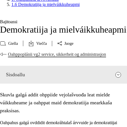
1.6 Demokratiija ja mielváikkuheapmi
Bajitoassi
Demokratiija ja mielváikkuheapmi
Giella
Viečča
Juoge
Oahppoplánii vg2 service, sikkerheit og administrasjon
Sisdoallu
Skuvla galgá addit ohppiide vejolašvuođa leat mielde
váikkuheame ja oahppat maid demokratiija mearkkaša
praksisas.
Oahpahus galgá ovddidit demokráhtalaš árvvuide ja demokratiijai