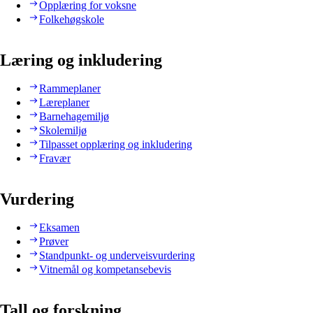
Opplæring for voksne
Folkehøgskole
Læring og inkludering
Rammeplaner
Læreplaner
Barnehagemiljø
Skolemiljø
Tilpasset opplæring og inkludering
Fravær
Vurdering
Eksamen
Prøver
Standpunkt- og underveisvurdering
Vitnemål og kompetansebevis
Tall og forskning