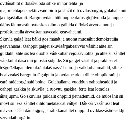
ovdánahttit diđolašvuođa sihke minoritehta- ja
majoritehtaperspektiivvaid birra ja láhčit dili ovttasbargui, gulahallamii
ja digaštallamii. Bargu ovdánahttit nuppe dáfus girjáivuođa ja nuppe
dáfus fátmmastit ovttaskas olbmo gáibida diđolaš árvooainnu ja
profešunealla árvvoštannávccaid geavaheami.
Skuvla galgá leat báiki gos mánát ja nuorat muosáhit demokratiija
geavahusas. Oahppit galget skuvlaárgabeaivvis vásihit ahte sin
guldalit, ahte sis lea duohta váikkuhanvejolašvuohta, ja ahte sii sáhttet
váikkuhit dasa mii guoská sidjiide. Sii galget vásihit ja praktiseret
iešguđetlágan demokráhtalaš oassálastin- ja váikkuhanmálliid, sihke
beaivválaš bargguin fágaiguin ja ovdamearkka dihte ohppiidráđi ja
eará ráđđeorgánaid bokte. Gulahallama vuođđun oahpaheaddji ja
oahppi gaskka ja skuvlla ja ruovttu gaskka, ferte leat lotnolas
áktejupmi. Go skuvllas guldalit ohppiid jietnademiid, de muosáhit sii
movt sii ieža sáhttet dihtomielalaččat válljet. Dákkár vásáhusat leat
mávssolaččat dán áiggis, ja ráhkkanahttet ohppiid ovddasvástideaddji
servodatborgárin.