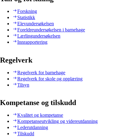
Forskning
Statistikk
Elevundersøkelsen
Foreldreundersøkelsen i barnehage
Lærlingundersøkelsen
Innrapportering
Regelverk
Regelverk for barnehage
Regelverk for skole og opplæring
Tilsyn
Kompetanse og tilskudd
Kvalitet og kompetanse
Kompetanseutvikling og videreutdanning
Lederutdanning
Tilskudd