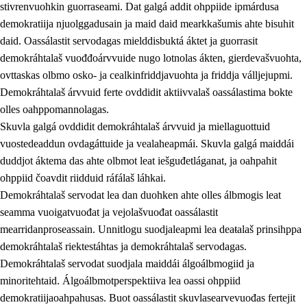
stivrenvuohkin guorraseami. Dat galgá addit ohppiide ipmárdusa
demokratiija njuolggadusain ja maid daid mearkkašumis ahte bisuhit
daid. Oassálastit servodagas mielddisbuktá áktet ja guorrasit
demokráhtalaš vuođđoárvvuide nugo lotnolas ákten, gierdevašvuohta,
1.
Oahpahusa árvovuođđu
ovttaskas olbmo osko- ja cealkinfriddjavuohta ja friddja válljejupmi.
1.1
Olmmošárvu
Demokráhtalaš árvvuid ferte ovddidit aktiivvalaš oassálastima bokte
olles oahppomannolagas.
1.2
Identitehta ja kultuvrralaš girjáivuohta
Skuvla galgá ovddidit demokráhtalaš árvvuid ja miellaguottuid
1.3
Kritihkalaš jurddašeapmi ja ehtalaš diđolašvuohta
vuostedeaddun ovdagáttuide ja vealaheapmái. Skuvla galgá maiddái
duddjot áktema das ahte olbmot leat iešguđetláganat, ja oahpahit
1.4
Hutkanillu, beroštupmi ja suokkardanhuovva
ohppiid čoavdit riidduid ráfálaš láhkai.
1.5
Luondduákten ja birasdiđolašvuohta
Demokráhtalaš servodat lea dan duohken ahte olles álbmogis leat
seamma vuoigatvuođat ja vejolašvuođat oassálastit
1.6
Demokratiija ja mielváikkuheapmi
mearridanproseassain. Unnitlogu suodjaleapmi lea deaŧalaš prinsihppa
demokráhtalaš riektestáhtas ja demokráhtalaš servodagas.
Demokráhtalaš servodat suodjala maiddái álgoálbmogiid ja
minoritehtaid. Álgoálbmotperspektiiva lea oassi ohppiid
demokratiijaoahpahusas. Buot oassálastit skuvlasearvevuođas fertejit