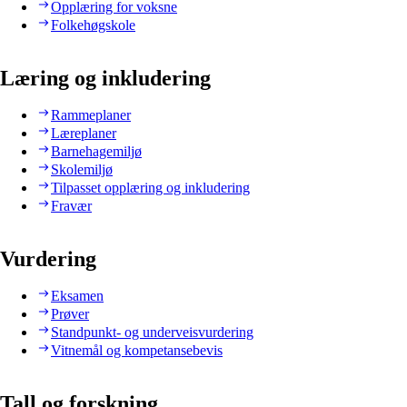
Opplæring for voksne
Folkehøgskole
Læring og inkludering
Rammeplaner
Læreplaner
Barnehagemiljø
Skolemiljø
Tilpasset opplæring og inkludering
Fravær
Vurdering
Eksamen
Prøver
Standpunkt- og underveisvurdering
Vitnemål og kompetansebevis
Tall og forskning