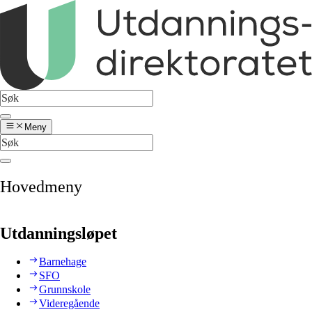
Meny
Hovedmeny
Utdanningsløpet
Barnehage
SFO
Grunnskole
Videregående