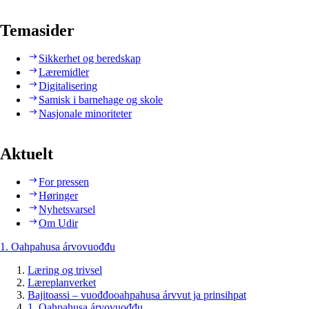
Temasider
Sikkerhet og beredskap
Læremidler
Digitalisering
Samisk i barnehage og skole
Nasjonale minoriteter
Aktuelt
For pressen
Høringer
Nyhetsvarsel
Om Udir
1. Oahpahusa árvovuođđu
Læring og trivsel
Læreplanverket
Bajitoassi – vuođđooahpahusa árvvut ja prinsihpat
1. Oahpahusa árvovuođđu