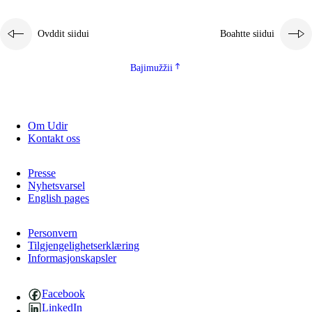
Ovddit siidui
Boahtte siidui
Bajimužžii
Om Udir
Kontakt oss
Presse
Nyhetsvarsel
English pages
Personvern
Tilgjengelighetserklæring
Informasjonskapsler
Facebook
LinkedIn