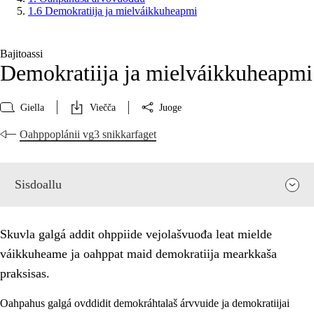
1.6 Demokratiija ja mielváikkuheapmi
Bajitoassi
Demokratiija ja mielváikkuheapmi
Giella
Viečča
Juoge
Oahppoplánii vg3 snikkarfaget
Sisdoallu
Skuvla galgá addit ohppiide vejolašvuođa leat mielde
váikkuheame ja oahppat maid demokratiija mearkkaša
praksisas.
Oahpahus galgá ovddidit demokráhtalaš árvvuide ja demokratiijai