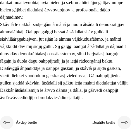
dahkat moattevuohtaj avta bielen ja sæbrudahttet ájnegattjav nuppe
bielen gájbbet diedulasj árvvovuojnov ja profosjonála dájdo
dåjmadimev.
Skåvllå le dakkár sadje gånnå máná ja nuora åtsådalli demokratijjav
almmaláhkáj. Oahppe galggi bessat åtsådallat sijáv gulldali
skåvllåárggabiejven, jut siján le almma vájkkudusfábmo, ja máhtti
vájkkudit dav mij sidjij gullu. Sij galggi oadtjot åtsådallat ja dåjmadit
duov dáv demokráhtalasj oassálasstemav, sihki bæjválasj bargujn
fágajn ja duola dagu oahppijrádij ja ja ietjá rádeorgánaj baktu.
Dialåvggå åhpadiddje ja oahppe gaskan, ja skåvlå ja sijda gaskan,
viertti liehket vuododum gasskasasj vieledussaj. Gå oahppij jiedna
gullen sjaddá skåvlån, åtsådalli sij gåktu ietja máhtti diedulattjat válljit.
Dakkár åtsådallamijn le árvvo dánna ja dálla, ja gárvedi oahppijt
åvdåsvásstediddjij sebrudakviesádin sjattatjit.
Åvdep bielle
Boahtte bielle