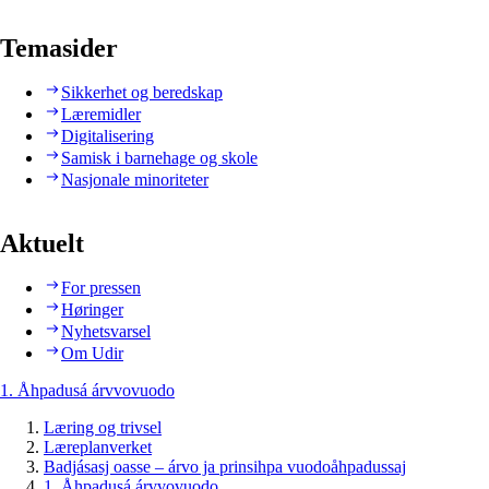
Temasider
Sikkerhet og beredskap
Læremidler
Digitalisering
Samisk i barnehage og skole
Nasjonale minoriteter
Aktuelt
For pressen
Høringer
Nyhetsvarsel
Om Udir
1. Åhpadusá árvvovuodo
Læring og trivsel
Læreplanverket
Badjásasj oasse – árvo ja prinsihpa vuodoåhpadussaj
1. Åhpadusá árvvovuodo