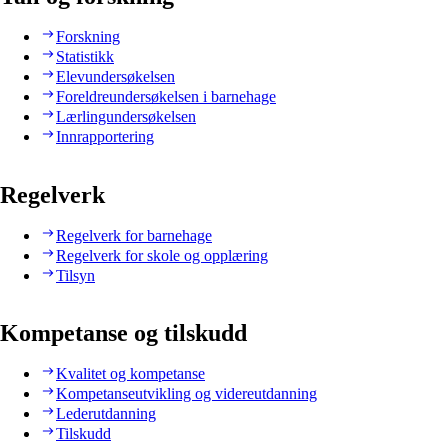
Forskning
Statistikk
Elevundersøkelsen
Foreldreundersøkelsen i barnehage
Lærlingundersøkelsen
Innrapportering
Regelverk
Regelverk for barnehage
Regelverk for skole og opplæring
Tilsyn
Kompetanse og tilskudd
Kvalitet og kompetanse
Kompetanseutvikling og videreutdanning
Lederutdanning
Tilskudd