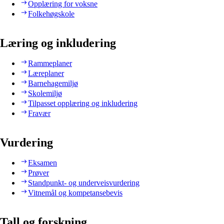
Opplæring for voksne
Folkehøgskole
Læring og inkludering
Rammeplaner
Læreplaner
Barnehagemiljø
Skolemiljø
Tilpasset opplæring og inkludering
Fravær
Vurdering
Eksamen
Prøver
Standpunkt- og underveisvurdering
Vitnemål og kompetansebevis
Tall og forskning