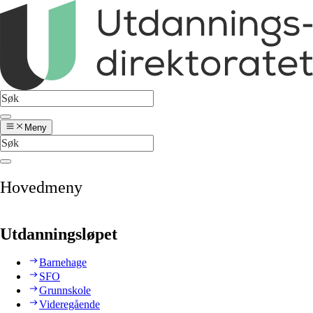
Meny
Hovedmeny
Utdanningsløpet
Barnehage
SFO
Grunnskole
Videregående