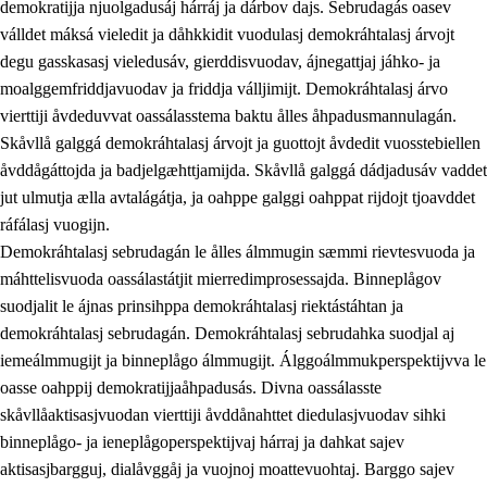
demokratijja njuolgadusáj hárráj ja dárbov dajs. Sebrudagás oasev
válldet máksá vieledit ja dåhkkidit vuodulasj demokráhtalasj árvojt
degu gasskasasj vieledusáv, gierddisvuodav, ájnegattjaj jáhko- ja
moalggemfriddjavuodav ja friddja válljimijt. Demokráhtalasj árvo
1.
Åhpadusá árvvovuodo
vierttiji åvdeduvvat oassálasstema baktu ålles åhpadusmannulagán.
1.1
Almasjárvvo
Skåvllå galggá demokráhtalasj árvojt ja guottojt åvdedit vuosstebiellen
åvddågáttojda ja badjelgæhttjamijda. Skåvllå galggá dádjadusáv vaddet
1.2
Identitiehtta ja kultuvralasj moattevuohta
jut ulmutja ælla avtalágátja, ja oahppe galggi oahppat rijdojt tjoavddet
1.3
Lájttális ájádallam ja estetihkalasj diedulasjvuohta
ráfálasj vuogijn.
Demokráhtalasj sebrudagán le ålles álmmugin sæmmi rievtesvuoda ja
1.4
Dahkamávvo, berustibme ja diehtemvájnogisvuohta
máhttelisvuoda oassálastátjit mierredimprosessajda. Binneplågov
1.5
Vieledus luonnduj ja birásdiedulasjvuohta
suodjalit le ájnas prinsihppa demokráhtalasj riektástáhtan ja
demokráhtalasj sebrudagán. Demokráhtalasj sebrudahka suodjal aj
1.6
Demokratijja ja oassálasstem
iemeálmmugijt ja binneplågo álmmugijt. Álggoálmmukperspektijvva le
oasse oahppij demokratijjaåhpadusás. Divna oassálasste
skåvllåaktisasjvuodan vierttiji åvddånahttet diedulasjvuodav sihki
binneplågo- ja ieneplågoperspektijvaj hárraj ja dahkat sajev
aktisasjbargguj, dialåvggåj ja vuojnoj moattevuohtaj. Barggo sajev