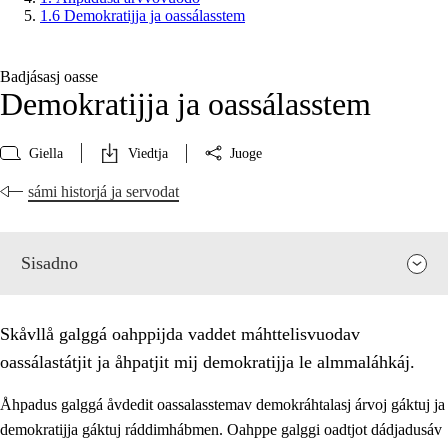
1.6 Demokratijja ja oassálasstem
Badjásasj oasse
Demokratijja ja oassálasstem
Giella
Viedtja
Juoge
sámi historjá ja servodat
Sisadno
Skåvllå galggá oahppijda vaddet máhttelisvuodav
oassálastátjit ja åhpatjit mij demokratijja le almmaláhkáj.
Åhpadus galggá åvdedit oassalasstemav demokráhtalasj árvoj gáktuj ja
demokratijja gáktuj ráddimhábmen. Oahppe galggi oadtjot dádjadusáv