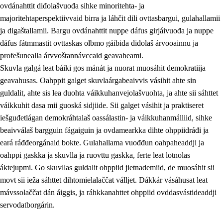
ovdánahttit diđolašvuođa sihke minoritehta- ja
majoritehtaperspektiivvaid birra ja láhčit dili ovttasbargui, gulahallamii
ja digaštallamii. Bargu ovdánahttit nuppe dáfus girjáivuođa ja nuppe
dáfus fátmmastit ovttaskas olbmo gáibida diđolaš árvooainnu ja
profešunealla árvvoštannávccaid geavaheami.
Skuvla galgá leat báiki gos mánát ja nuorat muosáhit demokratiija
geavahusas. Oahppit galget skuvlaárgabeaivvis vásihit ahte sin
guldalit, ahte sis lea duohta váikkuhanvejolašvuohta, ja ahte sii sáhttet
váikkuhit dasa mii guoská sidjiide. Sii galget vásihit ja praktiseret
iešguđetlágan demokráhtalaš oassálastin- ja váikkuhanmálliid, sihke
beaivválaš bargguin fágaiguin ja ovdamearkka dihte ohppiidráđi ja
eará ráđđeorgánaid bokte. Gulahallama vuođđun oahpaheaddji ja
oahppi gaskka ja skuvlla ja ruovttu gaskka, ferte leat lotnolas
áktejupmi. Go skuvllas guldalit ohppiid jietnademiid, de muosáhit sii
movt sii ieža sáhttet dihtomielalaččat válljet. Dákkár vásáhusat leat
mávssolaččat dán áiggis, ja ráhkkanahttet ohppiid ovddasvástideaddji
servodatborgárin.