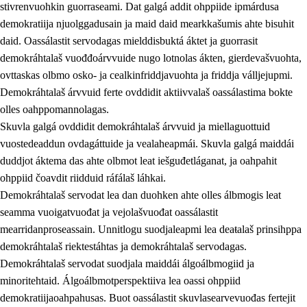
stivrenvuohkin guorraseami. Dat galgá addit ohppiide ipmárdusa
demokratiija njuolggadusain ja maid daid mearkkašumis ahte bisuhit
daid. Oassálastit servodagas mielddisbuktá áktet ja guorrasit
demokráhtalaš vuođđoárvvuide nugo lotnolas ákten, gierdevašvuohta,
1.
Oahpahusa árvovuođđu
ovttaskas olbmo osko- ja cealkinfriddjavuohta ja friddja válljejupmi.
1.1
Olmmošárvu
Demokráhtalaš árvvuid ferte ovddidit aktiivvalaš oassálastima bokte
olles oahppomannolagas.
1.2
Identitehta ja kultuvrralaš girjáivuohta
Skuvla galgá ovddidit demokráhtalaš árvvuid ja miellaguottuid
1.3
Kritihkalaš jurddašeapmi ja ehtalaš diđolašvuohta
vuostedeaddun ovdagáttuide ja vealaheapmái. Skuvla galgá maiddái
duddjot áktema das ahte olbmot leat iešguđetláganat, ja oahpahit
1.4
Hutkanillu, beroštupmi ja suokkardanhuovva
ohppiid čoavdit riidduid ráfálaš láhkai.
1.5
Luondduákten ja birasdiđolašvuohta
Demokráhtalaš servodat lea dan duohken ahte olles álbmogis leat
seamma vuoigatvuođat ja vejolašvuođat oassálastit
1.6
Demokratiija ja mielváikkuheapmi
mearridanproseassain. Unnitlogu suodjaleapmi lea deaŧalaš prinsihppa
demokráhtalaš riektestáhtas ja demokráhtalaš servodagas.
Demokráhtalaš servodat suodjala maiddái álgoálbmogiid ja
minoritehtaid. Álgoálbmotperspektiiva lea oassi ohppiid
demokratiijaoahpahusas. Buot oassálastit skuvlasearvevuođas fertejit