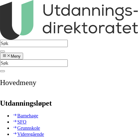
Meny
Hovedmeny
Utdanningsløpet
Barnehage
SFO
Grunnskole
Videregående