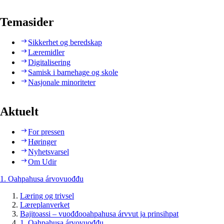
Temasider
Sikkerhet og beredskap
Læremidler
Digitalisering
Samisk i barnehage og skole
Nasjonale minoriteter
Aktuelt
For pressen
Høringer
Nyhetsvarsel
Om Udir
1. Oahpahusa árvovuođđu
Læring og trivsel
Læreplanverket
Bajitoassi – vuođđooahpahusa árvvut ja prinsihpat
1. Oahpahusa árvovuođđu