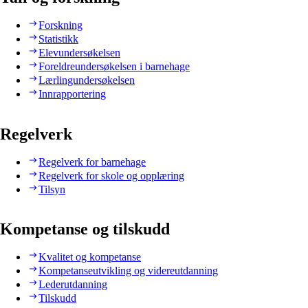
Forskning
Statistikk
Elevundersøkelsen
Foreldreundersøkelsen i barnehage
Lærlingundersøkelsen
Innrapportering
Regelverk
Regelverk for barnehage
Regelverk for skole og opplæring
Tilsyn
Kompetanse og tilskudd
Kvalitet og kompetanse
Kompetanseutvikling og videreutdanning
Lederutdanning
Tilskudd