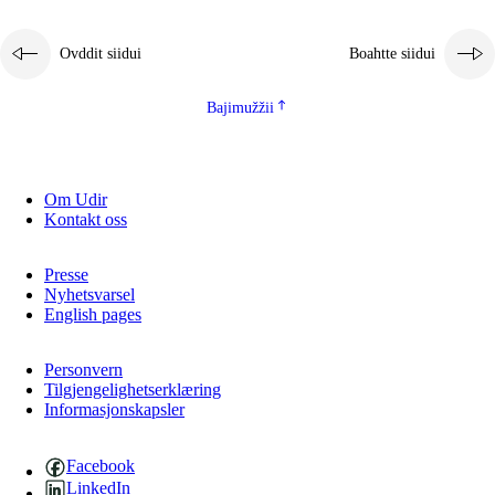
Ovddit siidui
Boahtte siidui
Bajimužžii
Om Udir
Kontakt oss
Presse
Nyhetsvarsel
English pages
Personvern
Tilgjengelighetserklæring
Informasjonskapsler
Facebook
LinkedIn