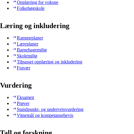
Opplæring for voksne
Folkehøgskole
Læring og inkludering
Rammeplaner
Læreplaner
Barnehagemiljø
Skolemiljø
Tilpasset opplæring og inkludering
Fravær
Vurdering
Eksamen
Prøver
Standpunkt- og underveisvurdering
Vitnemål og kompetansebevis
Tall og forskning