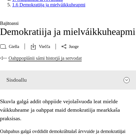
1.6 Demokratiija ja mielváikkuheapmi
Bajitoassi
Demokratiija ja mielváikkuheapmi
Giella
Viečča
Juoge
Oahppoplánii sámi historjá ja servodat
Sisdoallu
Skuvla galgá addit ohppiide vejolašvuođa leat mielde
váikkuheame ja oahppat maid demokratiija mearkkaša
praksisas.
Oahpahus galgá ovddidit demokráhtalaš árvvuide ja demokratiijai