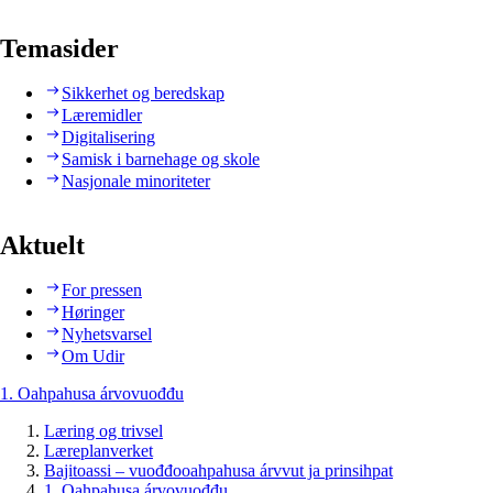
Temasider
Sikkerhet og beredskap
Læremidler
Digitalisering
Samisk i barnehage og skole
Nasjonale minoriteter
Aktuelt
For pressen
Høringer
Nyhetsvarsel
Om Udir
1. Oahpahusa árvovuođđu
Læring og trivsel
Læreplanverket
Bajitoassi – vuođđooahpahusa árvvut ja prinsihpat
1. Oahpahusa árvovuođđu