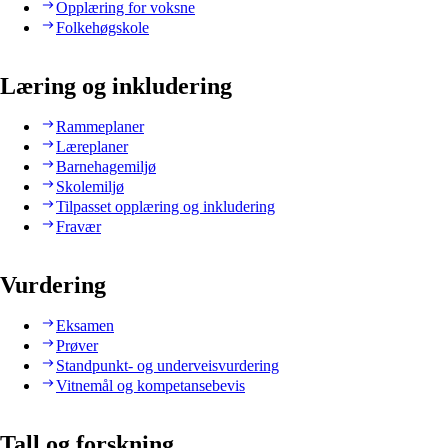
Opplæring for voksne
Folkehøgskole
Læring og inkludering
Rammeplaner
Læreplaner
Barnehagemiljø
Skolemiljø
Tilpasset opplæring og inkludering
Fravær
Vurdering
Eksamen
Prøver
Standpunkt- og underveisvurdering
Vitnemål og kompetansebevis
Tall og forskning