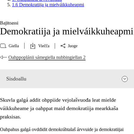
1.6 Demokratiija ja mielváikkuheapmi
Bajitoassi
Demokratiija ja mielváikkuheapmi
Giella
Viečča
Juoge
Oahppoplánii sámegiella nubbingiellan 2
Sisdoallu
Skuvla galgá addit ohppiide vejolašvuođa leat mielde
váikkuheame ja oahppat maid demokratiija mearkkaša
praksisas.
Oahpahus galgá ovddidit demokráhtalaš árvvuide ja demokratiijai