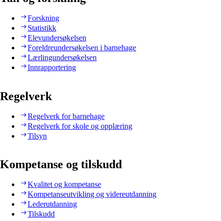
Forskning
Statistikk
Elevundersøkelsen
Foreldreundersøkelsen i barnehage
Lærlingundersøkelsen
Innrapportering
Regelverk
Regelverk for barnehage
Regelverk for skole og opplæring
Tilsyn
Kompetanse og tilskudd
Kvalitet og kompetanse
Kompetanseutvikling og videreutdanning
Lederutdanning
Tilskudd