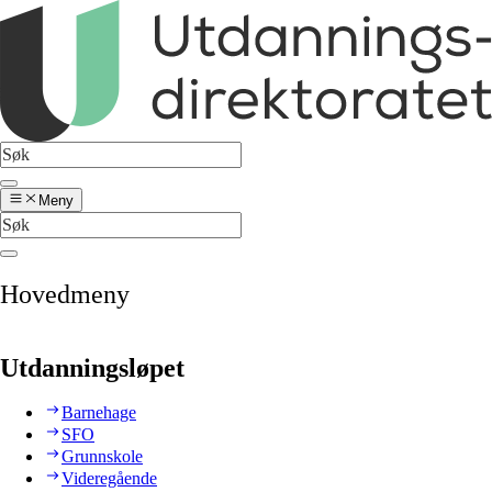
Meny
Hovedmeny
Utdanningsløpet
Barnehage
SFO
Grunnskole
Videregående