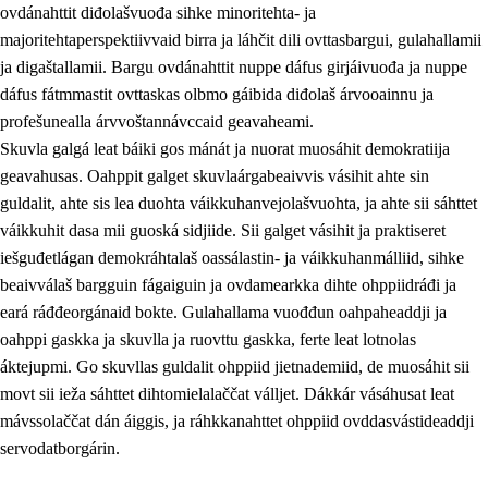
ovdánahttit diđolašvuođa sihke minoritehta- ja
majoritehtaperspektiivvaid birra ja láhčit dili ovttasbargui, gulahallamii
ja digaštallamii. Bargu ovdánahttit nuppe dáfus girjáivuođa ja nuppe
dáfus fátmmastit ovttaskas olbmo gáibida diđolaš árvooainnu ja
profešunealla árvvoštannávccaid geavaheami.
Skuvla galgá leat báiki gos mánát ja nuorat muosáhit demokratiija
geavahusas. Oahppit galget skuvlaárgabeaivvis vásihit ahte sin
guldalit, ahte sis lea duohta váikkuhanvejolašvuohta, ja ahte sii sáhttet
váikkuhit dasa mii guoská sidjiide. Sii galget vásihit ja praktiseret
iešguđetlágan demokráhtalaš oassálastin- ja váikkuhanmálliid, sihke
beaivválaš bargguin fágaiguin ja ovdamearkka dihte ohppiidráđi ja
eará ráđđeorgánaid bokte. Gulahallama vuođđun oahpaheaddji ja
oahppi gaskka ja skuvlla ja ruovttu gaskka, ferte leat lotnolas
áktejupmi. Go skuvllas guldalit ohppiid jietnademiid, de muosáhit sii
movt sii ieža sáhttet dihtomielalaččat válljet. Dákkár vásáhusat leat
mávssolaččat dán áiggis, ja ráhkkanahttet ohppiid ovddasvástideaddji
servodatborgárin.