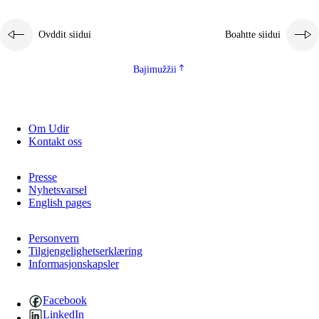
Ovddit siidui
Boahtte siidui
Bajimužžii
Om Udir
Kontakt oss
Presse
Nyhetsvarsel
English pages
Personvern
Tilgjengelighetserklæring
Informasjonskapsler
Facebook
LinkedIn