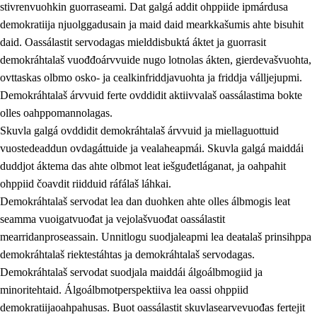
stivrenvuohkin guorraseami. Dat galgá addit ohppiide ipmárdusa
demokratiija njuolggadusain ja maid daid mearkkašumis ahte bisuhit
daid. Oassálastit servodagas mielddisbuktá áktet ja guorrasit
demokráhtalaš vuođđoárvvuide nugo lotnolas ákten, gierdevašvuohta,
1.
Oahpahusa árvovuođđu
ovttaskas olbmo osko- ja cealkinfriddjavuohta ja friddja válljejupmi.
1.1
Olmmošárvu
Demokráhtalaš árvvuid ferte ovddidit aktiivvalaš oassálastima bokte
olles oahppomannolagas.
1.2
Identitehta ja kultuvrralaš girjáivuohta
Skuvla galgá ovddidit demokráhtalaš árvvuid ja miellaguottuid
1.3
Kritihkalaš jurddašeapmi ja ehtalaš diđolašvuohta
vuostedeaddun ovdagáttuide ja vealaheapmái. Skuvla galgá maiddái
duddjot áktema das ahte olbmot leat iešguđetláganat, ja oahpahit
1.4
Hutkanillu, beroštupmi ja suokkardanhuovva
ohppiid čoavdit riidduid ráfálaš láhkai.
1.5
Luondduákten ja birasdiđolašvuohta
Demokráhtalaš servodat lea dan duohken ahte olles álbmogis leat
seamma vuoigatvuođat ja vejolašvuođat oassálastit
1.6
Demokratiija ja mielváikkuheapmi
mearridanproseassain. Unnitlogu suodjaleapmi lea deaŧalaš prinsihppa
demokráhtalaš riektestáhtas ja demokráhtalaš servodagas.
Demokráhtalaš servodat suodjala maiddái álgoálbmogiid ja
minoritehtaid. Álgoálbmotperspektiiva lea oassi ohppiid
demokratiijaoahpahusas. Buot oassálastit skuvlasearvevuođas fertejit