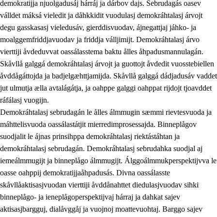
demokratijja njuolgadusáj hárráj ja dárbov dajs. Sebrudagás oasev
válldet máksá vieledit ja dåhkkidit vuodulasj demokráhtalasj árvojt
degu gasskasasj vieledusáv, gierddisvuodav, ájnegattjaj jáhko- ja
moalggemfriddjavuodav ja friddja válljimijt. Demokráhtalasj árvo
1.
Åhpadusá árvvovuodo
vierttiji åvdeduvvat oassálasstema baktu ålles åhpadusmannulagán.
1.1
Almasjárvvo
Skåvllå galggá demokráhtalasj árvojt ja guottojt åvdedit vuosstebiellen
åvddågáttojda ja badjelgæhttjamijda. Skåvllå galggá dádjadusáv vaddet
1.2
Identitiehtta ja kultuvralasj moattevuohta
jut ulmutja ælla avtalágátja, ja oahppe galggi oahppat rijdojt tjoavddet
1.3
Lájttális ájádallam ja estetihkalasj diedulasjvuohta
ráfálasj vuogijn.
Demokráhtalasj sebrudagán le ålles álmmugin sæmmi rievtesvuoda ja
1.4
Dahkamávvo, berustibme ja diehtemvájnogisvuohta
máhttelisvuoda oassálastátjit mierredimprosessajda. Binneplågov
1.5
Vieledus luonnduj ja birásdiedulasjvuohta
suodjalit le ájnas prinsihppa demokráhtalasj riektástáhtan ja
demokráhtalasj sebrudagán. Demokráhtalasj sebrudahka suodjal aj
1.6
Demokratijja ja oassálasstem
iemeálmmugijt ja binneplågo álmmugijt. Álggoálmmukperspektijvva le
oasse oahppij demokratijjaåhpadusás. Divna oassálasste
skåvllåaktisasjvuodan vierttiji åvddånahttet diedulasjvuodav sihki
binneplågo- ja ieneplågoperspektijvaj hárraj ja dahkat sajev
aktisasjbargguj, dialåvggåj ja vuojnoj moattevuohtaj. Barggo sajev