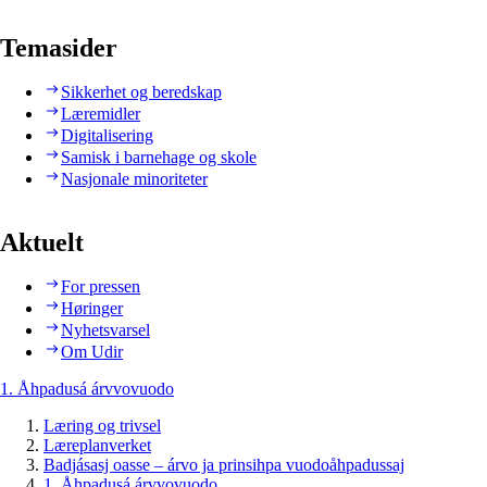
Temasider
Sikkerhet og beredskap
Læremidler
Digitalisering
Samisk i barnehage og skole
Nasjonale minoriteter
Aktuelt
For pressen
Høringer
Nyhetsvarsel
Om Udir
1. Åhpadusá árvvovuodo
Læring og trivsel
Læreplanverket
Badjásasj oasse – árvo ja prinsihpa vuodoåhpadussaj
1. Åhpadusá árvvovuodo