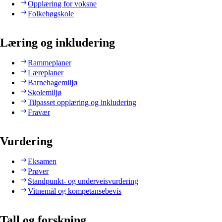
Opplæring for voksne
Folkehøgskole
Læring og inkludering
Rammeplaner
Læreplaner
Barnehagemiljø
Skolemiljø
Tilpasset opplæring og inkludering
Fravær
Vurdering
Eksamen
Prøver
Standpunkt- og underveisvurdering
Vitnemål og kompetansebevis
Tall og forskning