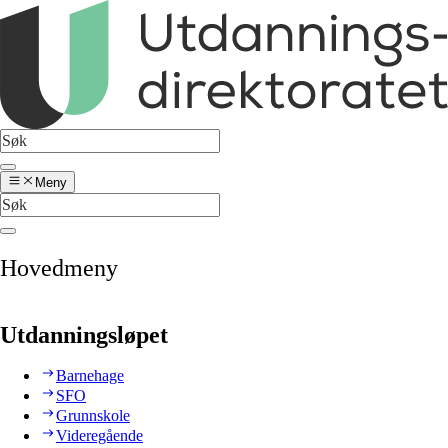
Meny
Hovedmeny
Utdanningsløpet
Barnehage
SFO
Grunnskole
Videregående