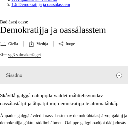
1.6 Demokratijja ja oassálasstem
Badjásasj oasse
Demokratijja ja oassálasstem
Giella
Viedtja
Juoge
vg3 salmakerfaget
Sisadno
Skåvllå galggá oahppijda vaddet máhttelisvuodav
oassálastátjit ja åhpatjit mij demokratijja le almmaláhkáj.
Åhpadus galggá åvdedit oassalasstemav demokráhtalasj árvoj gáktuj ja
demokratijja gáktuj ráddimhábmen. Oahppe galggi oadtjot dádjadusáv