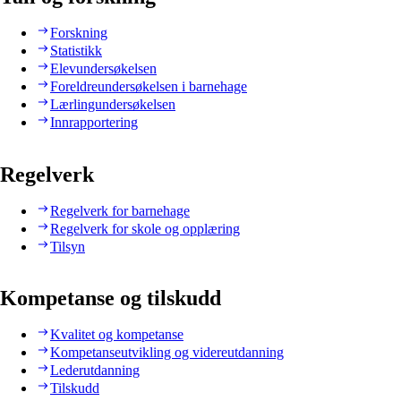
Forskning
Statistikk
Elevundersøkelsen
Foreldreundersøkelsen i barnehage
Lærlingundersøkelsen
Innrapportering
Regelverk
Regelverk for barnehage
Regelverk for skole og opplæring
Tilsyn
Kompetanse og tilskudd
Kvalitet og kompetanse
Kompetanseutvikling og videreutdanning
Lederutdanning
Tilskudd