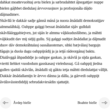
dahkat moattevuohtaj avta bielen ja sæbrudahttet ájnegattjav nuppe
bielen gájbbet diedulasj árvvovuojnov ja profosjonála dájdo
dåjmadimev.
Skåvllå le dakkár sadje gånnå máná ja nuora åtsådalli demokratijjav
almmaláhkáj. Oahppe galggi bessat åtsådallat sijáv gulldali
skåvllåárggabiejven, jut siján le almma vájkkudusfábmo, ja máhtti
vájkkudit dav mij sidjij gullu. Sij galggi oadtjot åtsådallat ja dåjmadit
duov dáv demokráhtalasj oassálasstemav, sihki bæjválasj bargujn
fágajn ja duola dagu oahppijrádij ja ja ietjá rádeorgánaj baktu.
Dialåvggå åhpadiddje ja oahppe gaskan, ja skåvlå ja sijda gaskan,
viertti liehket vuododum gasskasasj vieledussaj. Gå oahppij jiedna
gullen sjaddá skåvlån, åtsådalli sij gåktu ietja máhtti diedulattjat válljit.
Dakkár åtsådallamijn le árvvo dánna ja dálla, ja gárvedi oahppijt
åvdåsvásstediddjij sebrudakviesádin sjattatjit.
Åvdep bielle
Boahtte bielle