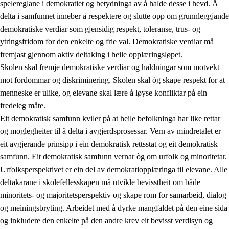
spelereglane i demokratiet og betydninga av å halde desse i hevd. Å
delta i samfunnet inneber å respektere og slutte opp om grunnleggjande
demokratiske verdiar som gjensidig respekt, toleranse, trus- og
ytringsfridom for den enkelte og frie val. Demokratiske verdiar må
1.
Verdigrunnlaget i opplæringa
fremjast gjennom aktiv deltaking i heile opplæringsløpet.
1.1
Menneskeverdet
Skolen skal fremje demokratiske verdiar og haldningar som motvekt
mot fordommar og diskriminering. Skolen skal òg skape respekt for at
1.2
Identitet og kulturelt mangfald
menneske er ulike, og elevane skal lære å løyse konfliktar på ein
1.3
Kritisk tenking og etisk bevisstheit
fredeleg måte.
Eit demokratisk samfunn kviler på at heile befolkninga har like rettar
1.4
Skaparglede, engasjement og utforskartrong
og moglegheiter til å delta i avgjerdsprosessar. Vern av mindretalet er
1.5
Respekt for naturen og miljøbevisstheit
eit avgjerande prinsipp i ein demokratisk rettsstat og eit demokratisk
samfunn. Eit demokratisk samfunn vernar òg om urfolk og minoritetar.
1.6
Demokrati og medverknad
Urfolksperspektivet er ein del av demokratiopplæringa til elevane. Alle
deltakarane i skolefellesskapen må utvikle bevisstheit om både
minoritets- og majoritetsperspektiv og skape rom for samarbeid, dialog
og meiningsbryting. Arbeidet med å dyrke mangfaldet på den eine sida
og inkludere den enkelte på den andre krev eit bevisst verdisyn og