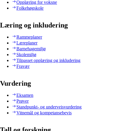
Opplæring for voksne
Folkehøgskole
Læring og inkludering
Rammeplaner
Læreplaner
Barnehagemiljø
Skolemiljø
Tilpasset opplæring og inkludering
Fravær
Vurdering
Eksamen
Prøver
Standpunkt- og underveisvurdering
Vitnemål og kompetansebevis
Tall og forskning