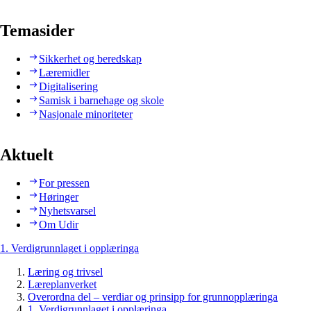
Temasider
Sikkerhet og beredskap
Læremidler
Digitalisering
Samisk i barnehage og skole
Nasjonale minoriteter
Aktuelt
For pressen
Høringer
Nyhetsvarsel
Om Udir
1. Verdigrunnlaget i opplæringa
Læring og trivsel
Læreplanverket
Overordna del – verdiar og prinsipp for grunnopplæringa
1. Verdigrunnlaget i opplæringa