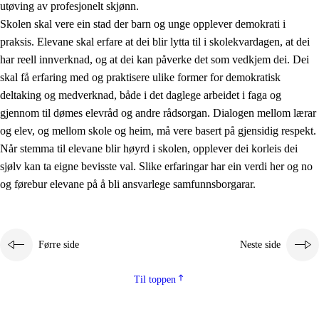
utøving av profesjonelt skjønn.
Skolen skal vere ein stad der barn og unge opplever demokrati i
praksis. Elevane skal erfare at dei blir lytta til i skolekvardagen, at dei
har reell innverknad, og at dei kan påverke det som vedkjem dei. Dei
skal få erfaring med og praktisere ulike former for demokratisk
deltaking og medverknad, både i det daglege arbeidet i faga og
gjennom til dømes elevråd og andre rådsorgan. Dialogen mellom lærar
og elev, og mellom skole og heim, må vere basert på gjensidig respekt.
Når stemma til elevane blir høyrd i skolen, opplever dei korleis dei
sjølv kan ta eigne bevisste val. Slike erfaringar har ein verdi her og no
og førebur elevane på å bli ansvarlege samfunnsborgarar.
Førre side
Neste side
Til toppen