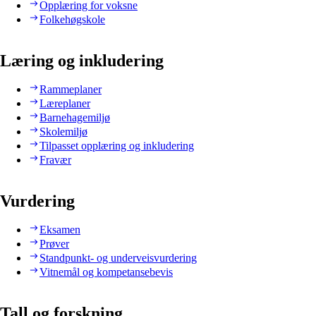
Opplæring for voksne
Folkehøgskole
Læring og inkludering
Rammeplaner
Læreplaner
Barnehagemiljø
Skolemiljø
Tilpasset opplæring og inkludering
Fravær
Vurdering
Eksamen
Prøver
Standpunkt- og underveisvurdering
Vitnemål og kompetansebevis
Tall og forskning