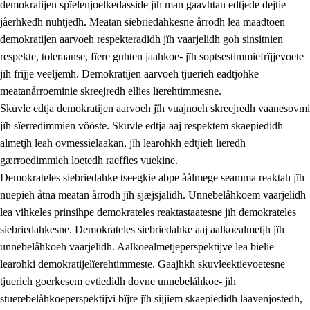
demokratijen spïelenjoelkedasside jïh man gaavhtan edtjede dejtie
jåerhkedh nuhtjedh. Meatan siebriedahkesne årrodh lea maadtoen
demokratijen aarvoeh respekteradidh jïh vaarjelidh goh sinsitnien
respekte, toleraanse, fïere guhten jaahkoe- jïh soptsestimmiefrïjjevoete
1.
Lïerehtimmien aarvoevåarome
jïh frijje veeljemh. Demokratijen aarvoeh tjuerieh eadtjohke
1.1
Almetjeaarvoe
meatanårroeminie skreejredh ellies lïerehtimmesne.
Skuvle edtja demokratijen aarvoeh jïh vuajnoeh skreejredh vaanesovmi
1.2
Identiteete jïh kulturellen gellievoete
jïh sïerredimmien vööste. Skuvle edtja aaj respektem skaepiedidh
1.3
Laejhtehks ussjedimmie jïh etihkeles vuajnoe
almetjh leah ovmessielaakan, jïh learohkh edtjieh lïeredh
gærroedimmieh loetedh raeffies vuekine.
1.4
Skaepiedimmievoeteaavoe, eadtjohkevoete jïh
Demokrateles siebriedahke tseegkie abpe åålmege seamma reaktah jïh
goerehtimmievæljoe
nuepieh åtna meatan årrodh jïh sjæjsjalidh. Unnebelåhkoem vaarjelidh
1.5
Eatnemem krööhkestidh jïh byjresegoerkesevoete
lea vihkeles prinsihpe demokrateles reaktastaatesne jïh demokrateles
siebriedahkesne. Demokrateles siebriedahke aaj aalkoealmetjh jïh
1.6
Demokratije jïh meatanårrome
unnebelåhkoeh vaarjelidh. Aalkoealmetjeperspektijve lea bielie
learohki demokratijelïerehtimmeste. Gaajhkh skuvleektievoetesne
tjuerieh goerkesem evtiedidh dovne unnebelåhkoe- jïh
stuerebelåhkoeperspektijvi bïjre jïh sijjiem skaepiedidh laavenjostedh,