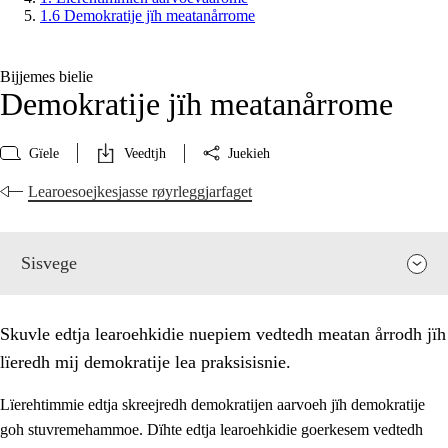
1.6 Demokratije jïh meatanårrome
Bijjemes bielie
Demokratije jïh meatanårrome
Gïele
Veedtjh
Juekieh
Learoesoejkesjasse røyrleggjarfaget
Sisvege
Skuvle edtja learoehkidie nuepiem vedtedh meatan årrodh jïh
lïeredh mij demokratije lea praksisisnie.
Lïerehtimmie edtja skreejredh demokratijen aarvoeh jïh demokratije
goh stuvremehammoe. Dïhte edtja learoehkidie goerkesem vedtedh