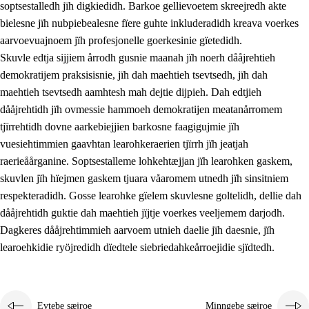
soptsestalledh jïh digkiedidh. Barkoe gellievoetem skreejredh akte
bielesne jïh nubpiebealesne fïere guhte inkluderadidh kreava voerkes
aarvoevuajnoem jïh profesjonelle goerkesinie gïetedidh.
Skuvle edtja sijjiem årrodh gusnie maanah jïh noerh dååjrehtieh
demokratijem praksisisnie, jïh dah maehtieh tsevtsedh, jïh dah
maehtieh tsevtsedh aamhtesh mah dejtie dijpieh. Dah edtjieh
dååjrehtidh jïh ovmessie hammoeh demokratijen meatanårromem
tjïrrehtidh dovne aarkebiejjien barkosne faagigujmie jïh
vuesiehtimmien gaavhtan learohkeraerien tjïrrh jïh jeatjah
raerieåårganine. Soptsestalleme lohkehtæjjan jïh learohken gaskem,
skuvlen jïh hïejmen gaskem tjuara våaromem utnedh jïh sinsitniem
respekteradidh. Gosse learohke gïelem skuvlesne goltelidh, dellie dah
dååjrehtidh guktie dah maehtieh jïjtje voerkes veeljemem darjodh.
Dagkeres dååjrehtimmieh aarvoem utnieh daelie jïh daesnie, jïh
learoehkidie ryöjredidh dïedtele siebriedahkeårroejidie sjïdtedh.
Evtebe sæjroe
Minngebe sæjroe