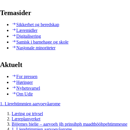
Temasider
Sikkerhet og beredskap
Læremidler
Digitalisering
Samisk i barnehage og skole
Nasjonale minoriteter
Aktuelt
For pressen
Høringer
Nyhetsvarsel
Om Udir
1. Lïerehtimmien aarvoevåarome
Læring og trivsel
Læreplanverket
Bijjemes bielie – aarvoeh jïh prinsihph maadthööhpehtimmesne
1. Lïerehtimmien aarvoevåarome