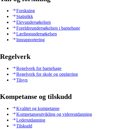
Forskning
Statistikk
Elevundersøkelsen
Foreldreundersøkelsen i barnehage
Lærlingundersøkelsen
Innrapportering
Regelverk
Regelverk for barnehage
Regelverk for skole og opplæring
Tilsyn
Kompetanse og tilskudd
Kvalitet og kompetanse
Kompetanseutvikling og videreutdanning
Lederutdanning
Tilskudd