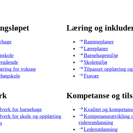
ngsløpet
Læring og inklude
ehage
Rammeplaner
Læreplaner
nskole
Barnehagemiljø
regående
Skolemiljø
æring for voksne
Tilpasset opplæring og
ehøgskole
Fravær
rk
Kompetanse og til
lverk for barnehage
Kvalitet og kompetans
lverk for skole og opplæring
Kompetanseutvikling 
videreutdanning
n
Lederutdanning