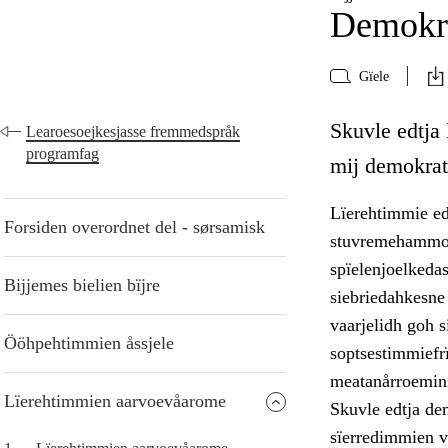
Demokra
Gïele
Skuvle edtja
Learoesoejkesjasse fremmedspråk
programfag
mij demokrati
Lïerehtimmie ed
Forsiden overordnet del - sørsamisk
stuvremehammoe.
spïelenjoelkeda
Bijjemes bielien bïjre
siebriedahkesne
vaarjelidh goh s
Ööhpehtimmien åssjele
soptsestimmiefrï
meatanårroemini
Lïerehtimmien aarvoevåarome
Skuvle edtja de
sïerredimmien v