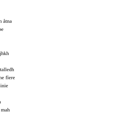
h åtna
pe
ajhkh
talledh
ne fïere
inie
m
h mah