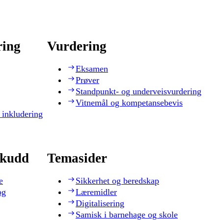
ring
Vurdering
Eksamen
Prøver
Standpunkt- og underveisvurdering
Vitnemål og kompetansebevis
 inkludering
skudd
Temasider
e
Sikkerhet og beredskap
og
Læremidler
Digitalisering
Samisk i barnehage og skole