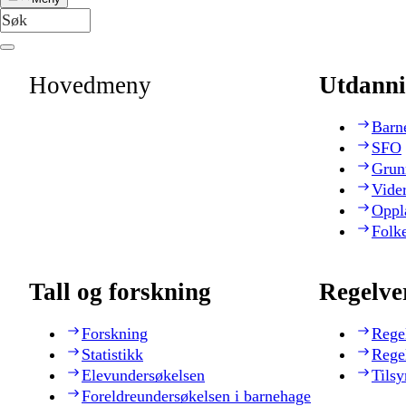
Hovedmeny
Utdanni
Barn
SFO
Grun
Vide
Oppl
Folk
Tall og forskning
Regelve
Forskning
Rege
Statistikk
Rege
Elevundersøkelsen
Tilsy
Foreldreundersøkelsen i barnehage