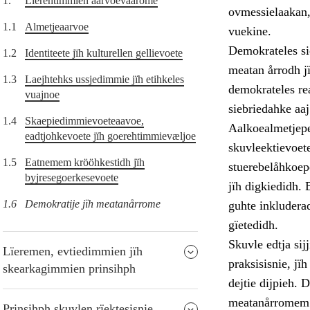
1.
Lïerehtimmien aarvoevåarome
ovmessielaakan,
1.1
Almetjeaarvoe
vuekine.
Demokrateles si
1.2
Identiteete jïh kulturellen gellievoete
meatan årrodh j
1.3
Laejhtehks ussjedimmie jïh etihkeles
demokrateles re
vuajnoe
siebriedahke aaj
1.4
Skaepiedimmievoeteaavoe,
Aalkoealmetjepe
eadtjohkevoete jïh goerehtimmievæljoe
skuvleektievoet
1.5
Eatnemem krööhkestidh jïh
stuerebelåhkoepe
byjresegoerkesevoete
jïh digkiedidh. 
1.6
Demokratije jïh meatanårrome
guhte inkludera
gïetedidh.
Skuvle edtja si
Lïeremen, evtiedimmien jïh
praksisisnie, j
skearkagimmien prinsihph
dejtie dijpieh.
meatanårromem t
Prinsihph skuvlen rïektesisnie