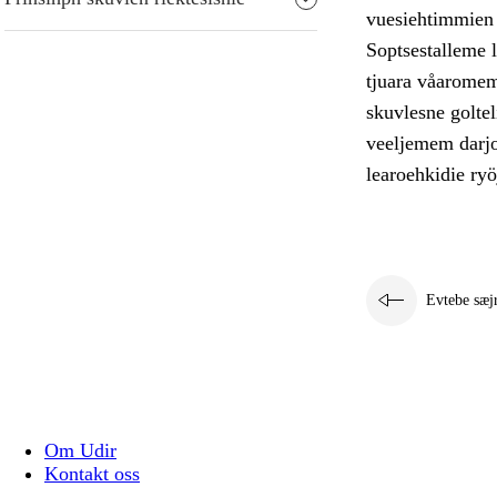
vuesiehtimmien g
Soptsestalleme 
tjuara våaromem
skuvlesne goltel
veeljemem darjo
learoehkidie ryö
Evtebe sæj
Om Udir
Kontakt oss