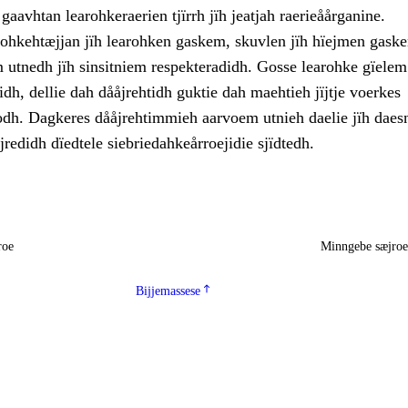
aavhtan learohkeraerien tjïrrh jïh jeatjah raerieåårganine.
lohkehtæjjan jïh learohken gaskem, skuvlen jïh hïejmen gask
 utnedh jïh sinsitniem respekteradidh. Gosse learohke gïelem
idh, dellie dah dååjrehtidh guktie dah maehtieh jïjtje voerkes
dh. Dagkeres dååjrehtimmieh aarvoem utnieh daelie jïh daesn
jredidh dïedtele siebriedahkeårroejidie sjïdtedh.
roe
Minngebe sæjro
Bijjemassese