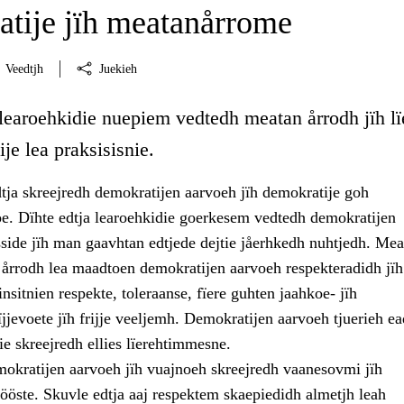
tije jïh meatanårrome
Veedtjh
Juekieh
 learoehkidie nuepiem vedtedh meatan årrodh jïh lï
je lea praksisisnie.
tja skreejredh demokratijen aarvoeh jïh demokratije goh
 Dïhte edtja learoehkidie goerkesem vedtedh demokratijen
sside jïh man gaavhtan edtjede dejtie jåerhkedh nuhtjedh. Mea
 årrodh lea maadtoen demokratijen aarvoeh respekteradidh jïh
insitnien respekte, toleraanse, fïere guhten jaahkoe- jïh
jjevoete jïh frijje veeljemh. Demokratijen aarvoeh tjuerieh e
e skreejredh ellies lïerehtimmesne.
mokratijen aarvoeh jïh vuajnoeh skreejredh vaanesovmi jïh
ööste. Skuvle edtja aaj respektem skaepiedidh almetjh leah