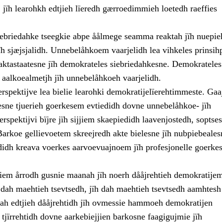
 jïh learohkh edtjieh lïeredh gærroedimmieh loetedh raeffies
ebriedahke tseegkie abpe åålmege seamma reaktah jïh nuepie
ïh sjæjsjalidh. Unnebelåhkoem vaarjelidh lea vihkeles prinsih
aktastaatesne jïh demokrateles siebriedahkesne. Demokrateles
 aalkoealmetjh jïh unnebelåhkoeh vaarjelidh.
rspektijve lea bielie learohki demokratijelïerehtimmeste. Ga
esne tjuerieh goerkesem evtiedidh dovne unnebelåhkoe- jïh
rspektijvi bïjre jïh sijjiem skaepiedidh laavenjostedh, soptses
Barkoe gellievoetem skreejredh akte bielesne jïh nubpiebeales
didh kreava voerkes aarvoevuajnoem jïh profesjonelle goerkes
jjiem årrodh gusnie maanah jïh noerh dååjrehtieh demokratije
ïh dah maehtieh tsevtsedh, jïh dah maehtieh tsevtsedh aamhtes
 Dah edtjieh dååjrehtidh jïh ovmessie hammoeh demokratijen
jïrrehtidh dovne aarkebiejjien barkosne faagigujmie jïh