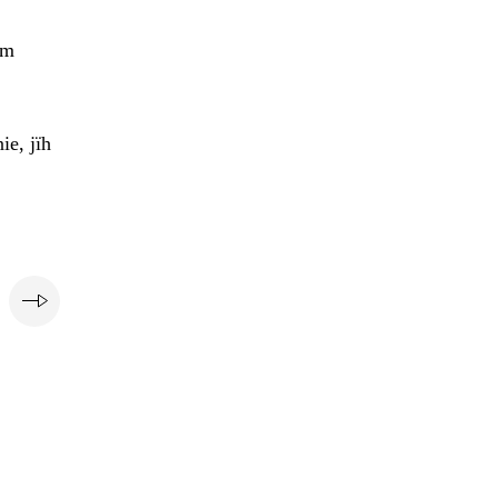
em
ie, jïh
e