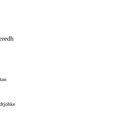
eredh
tan
adtjohke