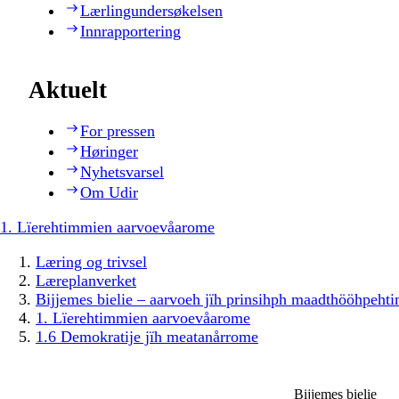
Lærlingundersøkelsen
Innrapportering
Aktuelt
For pressen
Høringer
Nyhetsvarsel
Om Udir
1. Lïerehtimmien aarvoevåarome
Læring og trivsel
Læreplanverket
Bijjemes bielie – aarvoeh jïh prinsihph maadthööhpeh
1. Lïerehtimmien aarvoevåarome
1.6 Demokratije jïh meatanårrome
Bijjemes bielie