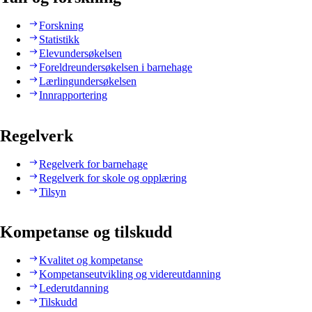
Forskning
Statistikk
Elevundersøkelsen
Foreldreundersøkelsen i barnehage
Lærlingundersøkelsen
Innrapportering
Regelverk
Regelverk for barnehage
Regelverk for skole og opplæring
Tilsyn
Kompetanse og tilskudd
Kvalitet og kompetanse
Kompetanseutvikling og videreutdanning
Lederutdanning
Tilskudd