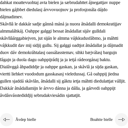
dahkat moattevuohtaj avta bielen ja sæbrudahttet ájnegattjav nuppe
bielen gájbbet diedulasj árvvovuojnov ja profosjonála dájdo
dåjmadimev.
Skåvllå le dakkár sadje gånnå máná ja nuora åtsådalli demokratijjav
almmaláhkáj. Oahppe galggi bessat åtsådallat sijáv gulldali
skåvllåárggabiejven, jut siján le almma vájkkudusfábmo, ja máhtti
vájkkudit dav mij sidjij gullu. Sij galggi oadtjot åtsådallat ja dåjmadit
duov dáv demokráhtalasj oassálasstemav, sihki bæjválasj bargujn
fágajn ja duola dagu oahppijrádij ja ja ietjá rádeorgánaj baktu.
Dialåvggå åhpadiddje ja oahppe gaskan, ja skåvlå ja sijda gaskan,
viertti liehket vuododum gasskasasj vieledussaj. Gå oahppij jiedna
gullen sjaddá skåvlån, åtsådalli sij gåktu ietja máhtti diedulattjat válljit.
Dakkár åtsådallamijn le árvvo dánna ja dálla, ja gárvedi oahppijt
åvdåsvásstediddjij sebrudakviesádin sjattatjit.
Åvdep bielle
Boahtte bielle