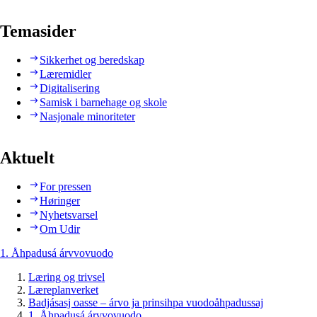
Temasider
Sikkerhet og beredskap
Læremidler
Digitalisering
Samisk i barnehage og skole
Nasjonale minoriteter
Aktuelt
For pressen
Høringer
Nyhetsvarsel
Om Udir
1. Åhpadusá árvvovuodo
Læring og trivsel
Læreplanverket
Badjásasj oasse – árvo ja prinsihpa vuodoåhpadussaj
1. Åhpadusá árvvovuodo