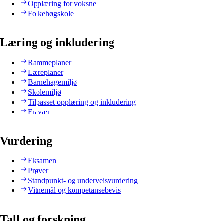
Opplæring for voksne
Folkehøgskole
Læring og inkludering
Rammeplaner
Læreplaner
Barnehagemiljø
Skolemiljø
Tilpasset opplæring og inkludering
Fravær
Vurdering
Eksamen
Prøver
Standpunkt- og underveisvurdering
Vitnemål og kompetansebevis
Tall og forskning