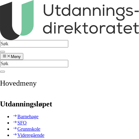
Meny
Hovedmeny
Utdanningsløpet
Barnehage
SFO
Grunnskole
Videregående