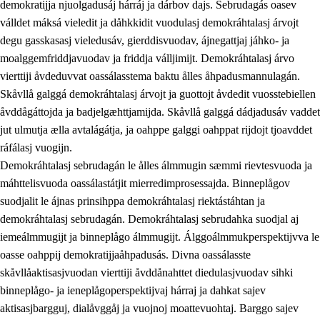
demokratijja njuolgadusáj hárráj ja dárbov dajs. Sebrudagás oasev
válldet máksá vieledit ja dåhkkidit vuodulasj demokráhtalasj árvojt
degu gasskasasj vieledusáv, gierddisvuodav, ájnegattjaj jáhko- ja
moalggemfriddjavuodav ja friddja válljimijt. Demokráhtalasj árvo
1.
Åhpadusá árvvovuodo
vierttiji åvdeduvvat oassálasstema baktu ålles åhpadusmannulagán.
1.1
Almasjárvvo
Skåvllå galggá demokráhtalasj árvojt ja guottojt åvdedit vuosstebiellen
åvddågáttojda ja badjelgæhttjamijda. Skåvllå galggá dádjadusáv vaddet
1.2
Identitiehtta ja kultuvralasj moattevuohta
jut ulmutja ælla avtalágátja, ja oahppe galggi oahppat rijdojt tjoavddet
1.3
Lájttális ájádallam ja estetihkalasj diedulasjvuohta
ráfálasj vuogijn.
Demokráhtalasj sebrudagán le ålles álmmugin sæmmi rievtesvuoda ja
1.4
Dahkamávvo, berustibme ja diehtemvájnogisvuohta
máhttelisvuoda oassálastátjit mierredimprosessajda. Binneplågov
1.5
Vieledus luonnduj ja birásdiedulasjvuohta
suodjalit le ájnas prinsihppa demokráhtalasj riektástáhtan ja
demokráhtalasj sebrudagán. Demokráhtalasj sebrudahka suodjal aj
1.6
Demokratijja ja oassálasstem
iemeálmmugijt ja binneplågo álmmugijt. Álggoálmmukperspektijvva le
oasse oahppij demokratijjaåhpadusás. Divna oassálasste
skåvllåaktisasjvuodan vierttiji åvddånahttet diedulasjvuodav sihki
binneplågo- ja ieneplågoperspektijvaj hárraj ja dahkat sajev
aktisasjbargguj, dialåvggåj ja vuojnoj moattevuohtaj. Barggo sajev