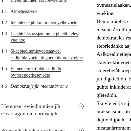
1.
Lïerehtimmien aarvoevåarome
ovmessielaakan,
1.1
Almetjeaarvoe
vuekine.
Demokrateles si
1.2
Identiteete jïh kulturellen gellievoete
meatan årrodh j
1.3
Laejhtehks ussjedimmie jïh etihkeles
demokrateles re
vuajnoe
siebriedahke aaj
1.4
Skaepiedimmievoeteaavoe,
Aalkoealmetjepe
eadtjohkevoete jïh goerehtimmievæljoe
skuvleektievoet
1.5
Eatnemem krööhkestidh jïh
stuerebelåhkoepe
byjresegoerkesevoete
jïh digkiedidh. 
1.6
Demokratije jïh meatanårrome
guhte inkludera
gïetedidh.
Skuvle edtja si
Lïeremen, evtiedimmien jïh
praksisisnie, j
skearkagimmien prinsihph
dejtie dijpieh.
meatanårromem t
Prinsihph skuvlen rïektesisnie