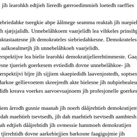
 jïh learohkh edtjieh lïeredh gærroedimmieh loetedh raeffies
ebriedahke tseegkie abpe åålmege seamma reaktah jïh nuepie
ïh sjæjsjalidh. Unnebelåhkoem vaarjelidh lea vihkeles prinsih
aktastaatesne jïh demokrateles siebriedahkesne. Demokrateles
 aalkoealmetjh jïh unnebelåhkoeh vaarjelidh.
rspektijve lea bielie learohki demokratijelïerehtimmeste. Ga
esne tjuerieh goerkesem evtiedidh dovne unnebelåhkoe- jïh
rspektijvi bïjre jïh sijjiem skaepiedidh laavenjostedh, soptses
Barkoe gellievoetem skreejredh akte bielesne jïh nubpiebeales
didh kreava voerkes aarvoevuajnoem jïh profesjonelle goerkes
jjiem årrodh gusnie maanah jïh noerh dååjrehtieh demokratije
ïh dah maehtieh tsevtsedh, jïh dah maehtieh tsevtsedh aamhtes
 Dah edtjieh dååjrehtidh jïh ovmessie hammoeh demokratijen
jïrrehtidh dovne aarkebiejjien barkosne faagigujmie jïh