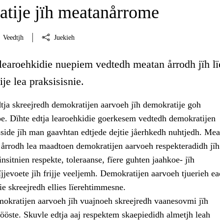
tije jïh meatanårrome
Veedtjh
Juekieh
 learoehkidie nuepiem vedtedh meatan årrodh jïh lï
je lea praksisisnie.
tja skreejredh demokratijen aarvoeh jïh demokratije goh
 Dïhte edtja learoehkidie goerkesem vedtedh demokratijen
sside jïh man gaavhtan edtjede dejtie jåerhkedh nuhtjedh. Mea
 årrodh lea maadtoen demokratijen aarvoeh respekteradidh jïh
insitnien respekte, toleraanse, fïere guhten jaahkoe- jïh
jjevoete jïh frijje veeljemh. Demokratijen aarvoeh tjuerieh e
e skreejredh ellies lïerehtimmesne.
mokratijen aarvoeh jïh vuajnoeh skreejredh vaanesovmi jïh
ööste. Skuvle edtja aaj respektem skaepiedidh almetjh leah