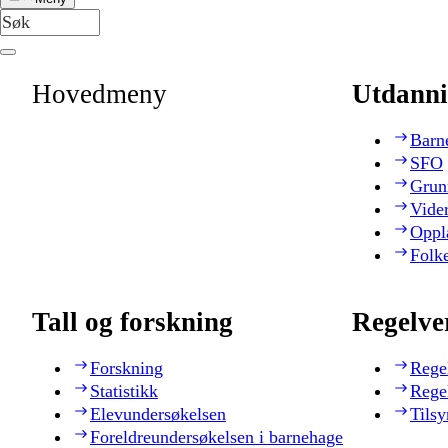
Hovedmeny
Utdanni
Barn
SFO
Grun
Vide
Oppl
Folk
Tall og forskning
Regelve
Forskning
Rege
Statistikk
Rege
Elevundersøkelsen
Tilsy
Foreldreundersøkelsen i barnehage