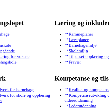
ngsløpet
Læring og inklude
ehage
Rammeplaner
Læreplaner
nskole
Barnehagemiljø
regående
Skolemiljø
æring for voksne
Tilpasset opplæring og
ehøgskole
Fravær
rk
Kompetanse og til
lverk for barnehage
Kvalitet og kompetans
lverk for skole og opplæring
Kompetanseutvikling 
videreutdanning
n
Lederutdanning