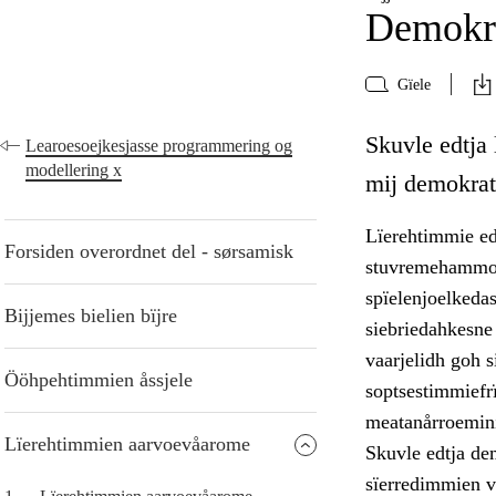
Demokra
Gïele
Skuvle edtja
Learoesoejkesjasse programmering og
modellering x
mij demokrati
Lïerehtimmie ed
Forsiden overordnet del - sørsamisk
stuvremehammoe.
spïelenjoelkeda
Bijjemes bielien bïjre
siebriedahkesne
vaarjelidh goh s
Ööhpehtimmien åssjele
soptsestimmiefrï
meatanårroemini
Lïerehtimmien aarvoevåarome
Skuvle edtja de
sïerredimmien v