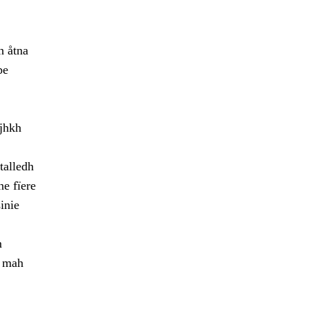
h åtna
pe
ajhkh
talledh
ne fïere
inie
m
h mah