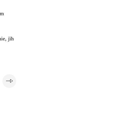
em
ie, jïh
e