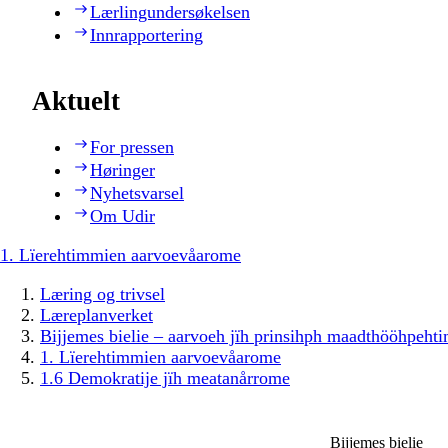
Lærlingundersøkelsen
Innrapportering
Aktuelt
For pressen
Høringer
Nyhetsvarsel
Om Udir
1. Lïerehtimmien aarvoevåarome
Læring og trivsel
Læreplanverket
Bijjemes bielie – aarvoeh jïh prinsihph maadthööhpeh
1. Lïerehtimmien aarvoevåarome
1.6 Demokratije jïh meatanårrome
Bijjemes bielie