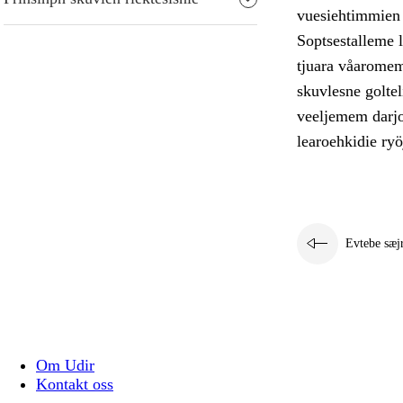
vuesiehtimmien g
Soptsestalleme 
tjuara våaromem
skuvlesne goltel
veeljemem darjo
learoehkidie ryö
Evtebe sæj
Om Udir
Kontakt oss