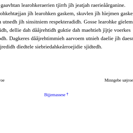
aavhtan learohkeraerien tjïrrh jïh jeatjah raerieåårganine.
lohkehtæjjan jïh learohken gaskem, skuvlen jïh hïejmen gask
 utnedh jïh sinsitniem respekteradidh. Gosse learohke gïelem
idh, dellie dah dååjrehtidh guktie dah maehtieh jïjtje voerkes
dh. Dagkeres dååjrehtimmieh aarvoem utnieh daelie jïh daesn
jredidh dïedtele siebriedahkeårroejidie sjïdtedh.
roe
Minngebe sæjro
Bijjemassese