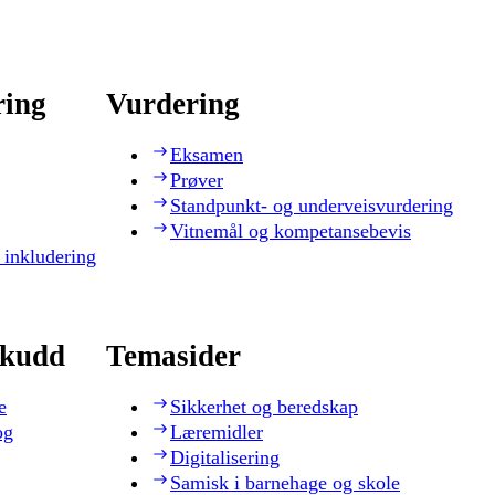
ring
Vurdering
Eksamen
Prøver
Standpunkt- og underveisvurdering
Vitnemål og kompetansebevis
 inkludering
skudd
Temasider
e
Sikkerhet og beredskap
og
Læremidler
Digitalisering
Samisk i barnehage og skole