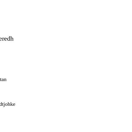
eredh
tan
adtjohke