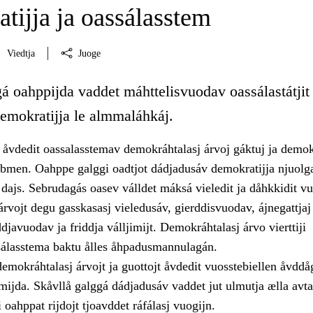
tijja ja oassálasstem
Viedtja
Juoge
á oahppijda vaddet máhttelisvuodav oassálastátjit 
demokratijja le almmaláhkáj.
åvdedit oassalasstemav demokráhtalasj árvoj gáktuj ja demokr
bmen. Oahppe galggi oadtjot dádjadusáv demokratijja njuolg
 dajs. Sebrudagás oasev válldet máksá vieledit ja dåhkkidit v
rvojt degu gasskasasj vieledusáv, gierddisvuodav, ájnegattjaj
javuodav ja friddja válljimijt. Demokráhtalasj árvo vierttiji
álasstema baktu ålles åhpadusmannulagán.
emokráhtalasj árvojt ja guottojt åvdedit vuosstebiellen åvddå
mijda. Skåvllå galggá dádjadusáv vaddet jut ulmutja ælla avta
 oahppat rijdojt tjoavddet ráfálasj vuogijn.