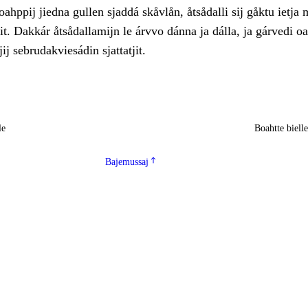
oahppij jiedna gullen sjaddá skåvlån, åtsådalli sij gåktu ietja 
ljit. Dakkár åtsådallamijn le árvvo dánna ja dálla, ja gárvedi oa
ij sebrudakviesádin sjattatjit.
le
Boahtte biell
Bajemussaj