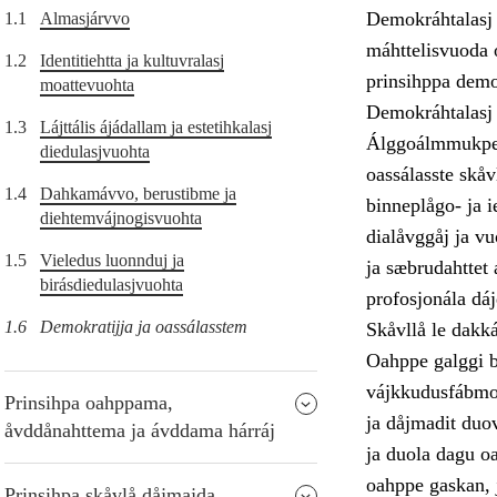
Demokráhtalasj 
1.1
Almasjárvvo
máhttelisvuoda o
1.2
Identitiehtta ja kultuvralasj
prinsihppa demo
moattevuohta
Demokráhtalasj 
1.3
Lájttális ájádallam ja estetihkalasj
Álggoálmmukpers
diedulasjvuohta
oassálasste skåv
1.4
Dahkamávvo, berustibme ja
binneplågo- ja i
diehtemvájnogisvuohta
dialåvggåj ja v
1.5
Vieledus luonnduj ja
ja sæbrudahttet 
birásdiedulasjvuohta
profosjonála dá
1.6
Demokratijja ja oassálasstem
Skåvllå le dakk
Oahppe galggi be
vájkkudusfábmo, 
Prinsihpa oahppama,
ja dåjmadit duo
åvddånahttema ja ávddama hárráj
ja duola dagu oa
oahppe gaskan, j
Prinsihpa skåvlå dåjmajda