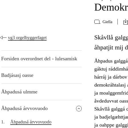
Demokra
Giella
Skåvllå galgg
vg3 orgelbyggerfaget
åhpatjit mij 
Forsiden overordnet del - lulesamisk
Åhpadus galggá 
gáktuj ráddimhá
Badjásasj oasse
hárráj ja dárbov
demokráhtalasj á
Åhpadusá ulmme
ja moalggemfridd
åvdeduvvat oass
Åhpadusá árvvovuodo
Skåvllå galggá d
ja badjelgæhttja
1.
Åhpadusá árvvovuodo
ja oahppe galggi