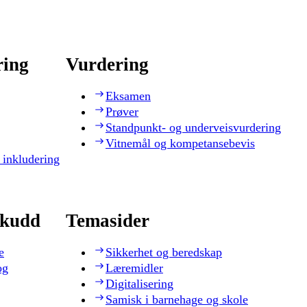
ring
Vurdering
Eksamen
Prøver
Standpunkt- og underveisvurdering
Vitnemål og kompetansebevis
 inkludering
skudd
Temasider
e
Sikkerhet og beredskap
og
Læremidler
Digitalisering
Samisk i barnehage og skole