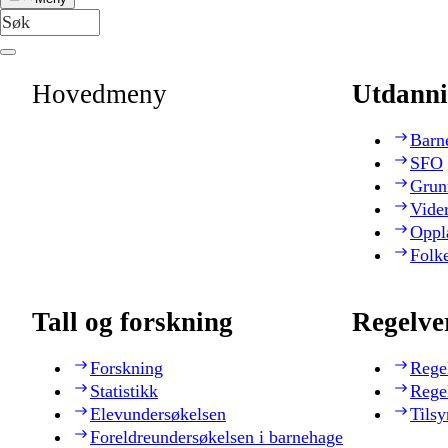
Hovedmeny
Utdanni
Barn
SFO
Grun
Vide
Oppl
Folk
Tall og forskning
Regelve
Forskning
Rege
Statistikk
Rege
Elevundersøkelsen
Tilsy
Foreldreundersøkelsen i barnehage