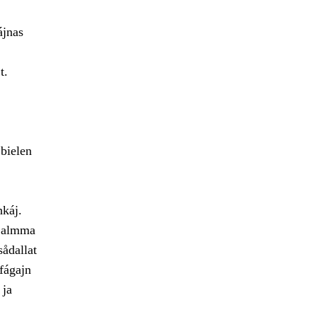
ájnas
t.
bielen
hkáj.
e almma
sådallat
fágajn
 ja