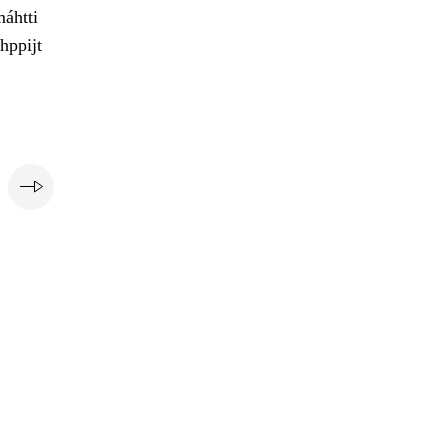
máhtti
hppijt
e