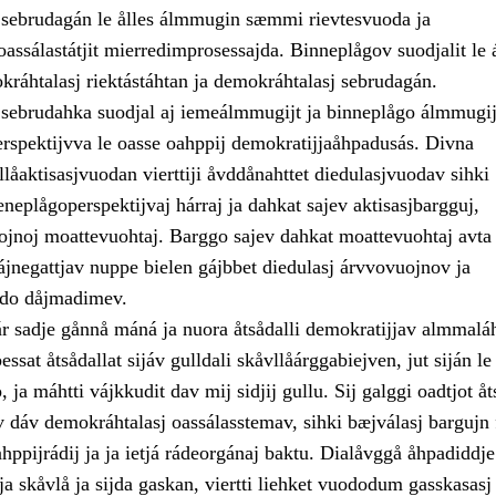
sebrudagán le ålles álmmugin sæmmi rievtesvuoda ja
assálastátjit mierredimprosessajda. Binneplågov suodjalit le 
kráhtalasj riektástáhtan ja demokráhtalasj sebrudagán.
sebrudahka suodjal aj iemeálmmugijt ja binneplågo álmmugij
pektijvva le oasse oahppij demokratijjaåhpadusás. Divna
llåaktisasjvuodan vierttiji åvddånahttet diedulasjvuodav sihki
eneplågoperspektijvaj hárraj ja dahkat sajev aktisasjbargguj,
uojnoj moattevuohtaj. Barggo sajev dahkat moattevuohtaj avta 
ájnegattjav nuppe bielen gájbbet diedulasj árvvovuojnov ja
jdo dåjmadimev.
ár sadje gånnå máná ja nuora åtsådalli demokratijjav almmalá
ssat åtsådallat sijáv gulldali skåvllåárggabiejven, jut siján l
ja máhtti vájkkudit dav mij sidjij gullu. Sij galggi oadtjot åt
v dáv demokráhtalasj oassálasstemav, sihki bæjválasj bargujn 
hppijrádij ja ja ietjá rádeorgánaj baktu. Dialåvggå åhpadiddje
a skåvlå ja sijda gaskan, viertti liehket vuododum gasskasasj