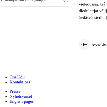
vieledussaj. Gå 
diedulattjat vál
åvdåsvásstediddj
Åvdep biel
Om Udir
Kontakt oss
Presse
Nyhetsvarsel
English pages