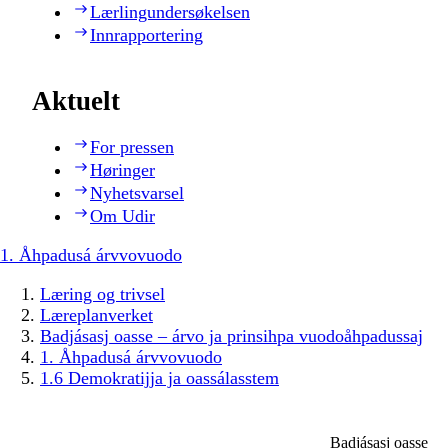
Lærlingundersøkelsen
Innrapportering
Aktuelt
For pressen
Høringer
Nyhetsvarsel
Om Udir
1. Åhpadusá árvvovuodo
Læring og trivsel
Læreplanverket
Badjásasj oasse – árvo ja prinsihpa vuodoåhpadussaj
1. Åhpadusá árvvovuodo
1.6 Demokratijja ja oassálasstem
Badjásasj oasse