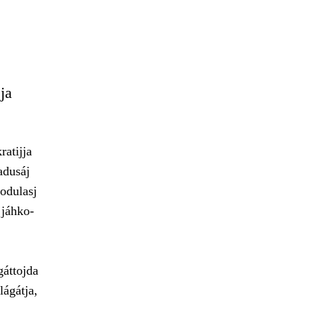
ja
atijja
adusáj
uodulasj
 jáhko-
gáttojda
lágátja,