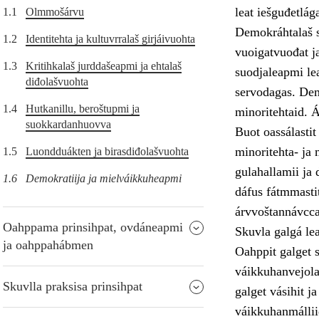
leat iešguđetlág
1.1
Olmmošárvu
Demokráhtalaš s
1.2
Identitehta ja kultuvrralaš girjáivuohta
vuoigatvuođat j
1.3
Kritihkalaš jurddašeapmi ja ehtalaš
suodjaleapmi lea
diđolašvuohta
servodagas. Dem
1.4
Hutkanillu, beroštupmi ja
minoritehtaid. 
suokkardanhuovva
Buot oassálastit
minoritehta- ja m
1.5
Luondduákten ja birasdiđolašvuohta
gulahallamii ja 
1.6
Demokratiija ja mielváikkuheapmi
dáfus fátmmasti
árvvoštannávcc
Oahppama prinsihpat, ovdáneapmi
Skuvla galgá le
ja oahppahábmen
Oahppit galget s
váikkuhanvejolaš
Skuvlla praksisa prinsihpat
galget vásihit j
váikkuhanmállii