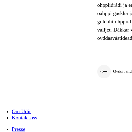
ohppiidráđi ja 
oahppi gaskka ja
guldalit ohppiid
válljet. Dákkár 
ovddasvástidead
Ovddit siid
Om Udir
Kontakt oss
Presse