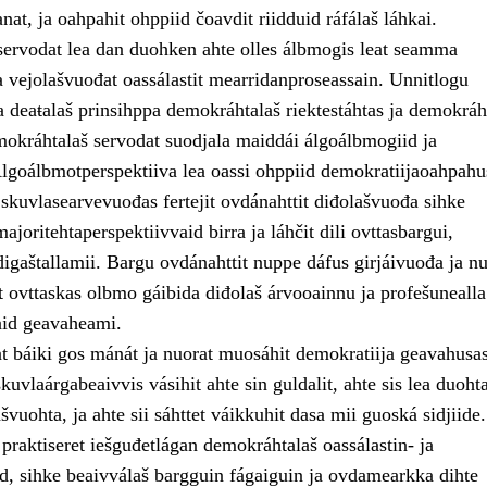
anat, ja oahpahit ohppiid čoavdit riidduid ráfálaš láhkai.
ervodat lea dan duohken ahte olles álbmogis leat seamma
a vejolašvuođat oassálastit mearridanproseassain. Unnitlogu
 deaŧalaš prinsihppa demokráhtalaš riektestáhtas ja demokráh
okráhtalaš servodat suodjala maiddái álgoálbmogiid ja
Álgoálbmotperspektiiva lea oassi ohppiid demokratiijaoahpahu
 skuvlasearvevuođas fertejit ovdánahttit diđolašvuođa sihke
ajoritehtaperspektiivvaid birra ja láhčit dili ovttasbargui,
digaštallamii. Bargu ovdánahttit nuppe dáfus girjáivuođa ja n
t ovttaskas olbmo gáibida diđolaš árvooainnu ja profešunealla
aid geavaheami.
at báiki gos mánát ja nuorat muosáhit demokratiija geavahusas
kuvlaárgabeaivvis vásihit ahte sin guldalit, ahte sis lea duoht
vuohta, ja ahte sii sáhttet váikkuhit dasa mii guoská sidjiide.
a praktiseret iešguđetlágan demokráhtalaš oassálastin- ja
d, sihke beaivválaš bargguin fágaiguin ja ovdamearkka dihte