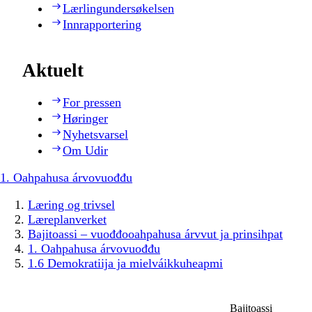
Lærlingundersøkelsen
Innrapportering
Aktuelt
For pressen
Høringer
Nyhetsvarsel
Om Udir
1. Oahpahusa árvovuođđu
Læring og trivsel
Læreplanverket
Bajitoassi – vuođđooahpahusa árvvut ja prinsihpat
1. Oahpahusa árvovuođđu
1.6 Demokratiija ja mielváikkuheapmi
Bajitoassi