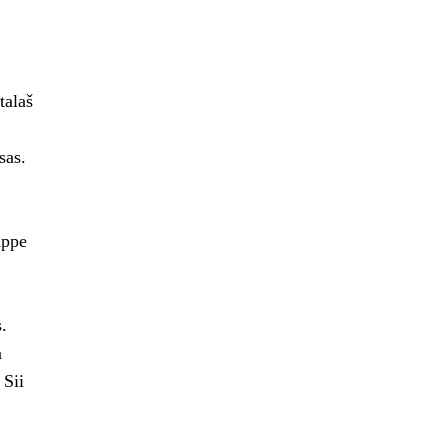
talaš
sas.
uppe
.
a
 Sii