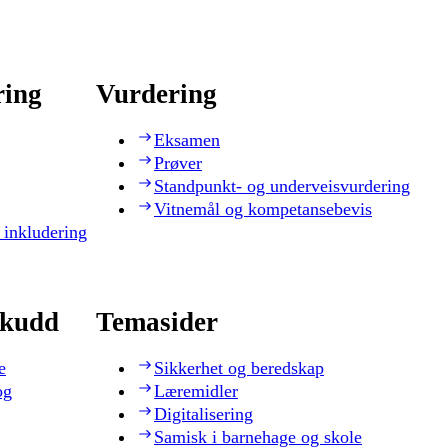
ring
Vurdering
Eksamen
Prøver
Standpunkt- og underveisvurdering
Vitnemål og kompetansebevis
 inkludering
skudd
Temasider
e
Sikkerhet og beredskap
og
Læremidler
Digitalisering
Samisk i barnehage og skole