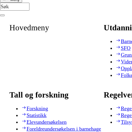
Hovedmeny
Utdanni
Barn
SFO
Grun
Vide
Oppl
Folk
Tall og forskning
Regelve
Forskning
Rege
Statistikk
Rege
Elevundersøkelsen
Tilsy
Foreldreundersøkelsen i barnehage