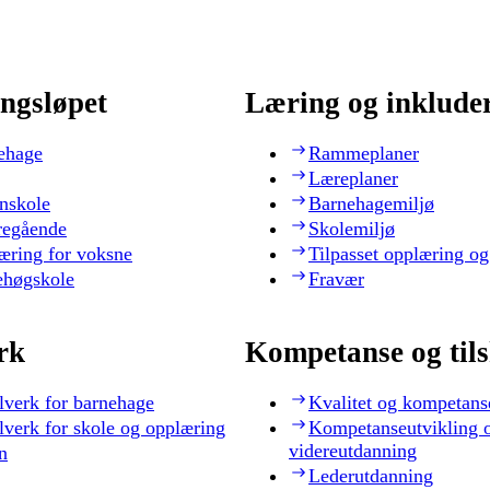
ngsløpet
Læring og inklude
ehage
Rammeplaner
Læreplaner
nskole
Barnehagemiljø
regående
Skolemiljø
æring for voksne
Tilpasset opplæring og
ehøgskole
Fravær
rk
Kompetanse og til
lverk for barnehage
Kvalitet og kompetans
lverk for skole og opplæring
Kompetanseutvikling 
videreutdanning
n
Lederutdanning