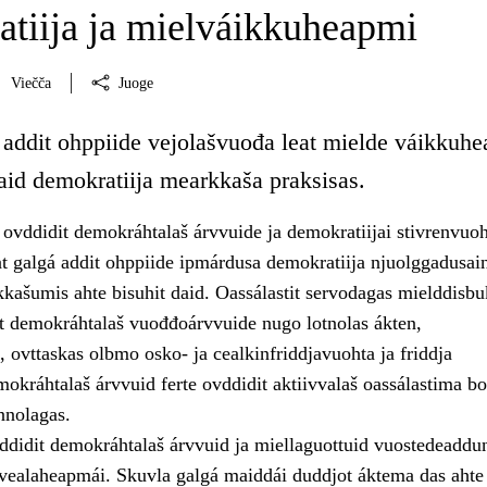
tiija ja mielváikkuheapmi
Viečča
Juoge
 addit ohppiide vejolašvuođa leat mielde váikkuh
aid demokratiija mearkkaša praksisas.
ovddidit demokráhtalaš árvvuide ja demokratiijai stivrenvuo
t galgá addit ohppiide ipmárdusa demokratiija njuolggadusain
kašumis ahte bisuhit daid. Oassálastit servodagas mielddisbu
sit demokráhtalaš vuođđoárvvuide nugo lotnolas ákten,
 ovttaskas olbmo osko- ja cealkinfriddjavuohta ja friddja
okráhtalaš árvvuid ferte ovddidit aktiivvalaš oassálastima bo
nnolagas.
ddidit demokráhtalaš árvvuid ja miellaguottuid vuostedeaddu
 vealaheapmái. Skuvla galgá maiddái duddjot áktema das ahte