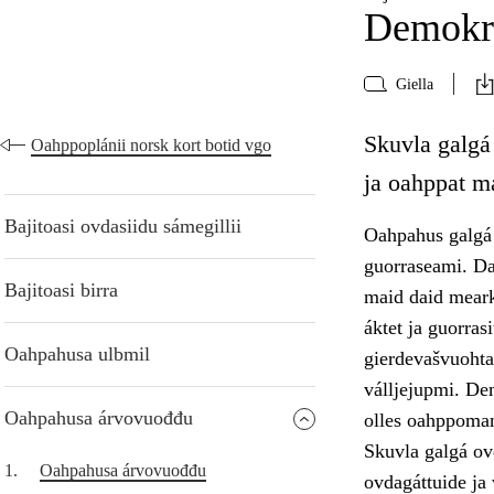
Demokra
Giella
Skuvla galgá
Oahppoplánii norsk kort botid vgo
ja oahppat m
Bajitoasi ovdasiidu sámegillii
Oahpahus galgá 
guorraseami. Da
Bajitoasi birra
maid daid meark
áktet ja guorra
Oahpahusa ulbmil
gierdevašvuohta,
válljejupmi. Dem
Oahpahusa árvovuođđu
olles oahppoma
Skuvla galgá ov
1.
Oahpahusa árvovuođđu
ovdagáttuide ja