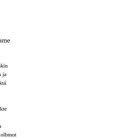
eame
hkin
 ja
ktá
kte
n
 olbmot