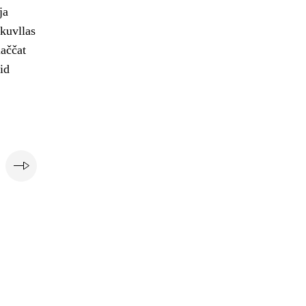
ja
skuvllas
laččat
id
i