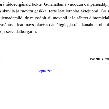
eará ráđđeorgánaid bokte. Gulahallama vuođđun oahpaheaddji 
 skuvlla ja ruovttu gaskka, ferte leat lotnolas áktejupmi. Go 
 jietnademiid, de muosáhit sii movt sii ieža sáhttet dihtomiela
vásáhusat leat mávssolaččat dán áiggis, ja ráhkkanahttet ohppi
dji servodatborgárin.
ui
Boahtte siidu
Bajimužžii