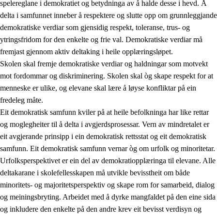
spelereglane i demokratiet og betydninga av å halde desse i hevd. Å
delta i samfunnet inneber å respektere og slutte opp om grunnleggjande
demokratiske verdiar som gjensidig respekt, toleranse, trus- og
ytringsfridom for den enkelte og frie val. Demokratiske verdiar må
1.
Verdigrunnlaget i opplæringa
fremjast gjennom aktiv deltaking i heile opplæringsløpet.
1.1
Menneskeverdet
Skolen skal fremje demokratiske verdiar og haldningar som motvekt
mot fordommar og diskriminering. Skolen skal òg skape respekt for at
1.2
Identitet og kulturelt mangfald
menneske er ulike, og elevane skal lære å løyse konfliktar på ein
1.3
Kritisk tenking og etisk bevisstheit
fredeleg måte.
Eit demokratisk samfunn kviler på at heile befolkninga har like rettar
1.4
Skaparglede, engasjement og utforskartrong
og moglegheiter til å delta i avgjerdsprosessar. Vern av mindretalet er
1.5
Respekt for naturen og miljøbevisstheit
eit avgjerande prinsipp i ein demokratisk rettsstat og eit demokratisk
samfunn. Eit demokratisk samfunn vernar òg om urfolk og minoritetar.
1.6
Demokrati og medverknad
Urfolksperspektivet er ein del av demokratiopplæringa til elevane. Alle
deltakarane i skolefellesskapen må utvikle bevisstheit om både
minoritets- og majoritetsperspektiv og skape rom for samarbeid, dialog
og meiningsbryting. Arbeidet med å dyrke mangfaldet på den eine sida
og inkludere den enkelte på den andre krev eit bevisst verdisyn og