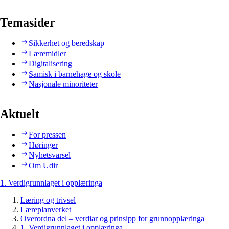
Temasider
Sikkerhet og beredskap
Læremidler
Digitalisering
Samisk i barnehage og skole
Nasjonale minoriteter
Aktuelt
For pressen
Høringer
Nyhetsvarsel
Om Udir
1. Verdigrunnlaget i opplæringa
Læring og trivsel
Læreplanverket
Overordna del – verdiar og prinsipp for grunnopplæringa
1. Verdigrunnlaget i opplæringa