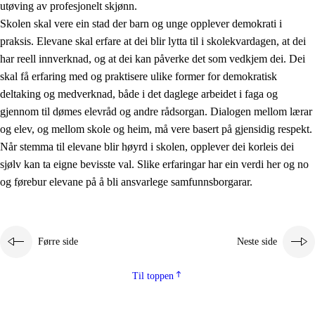
utøving av profesjonelt skjønn.
Skolen skal vere ein stad der barn og unge opplever demokrati i
praksis. Elevane skal erfare at dei blir lytta til i skolekvardagen, at dei
har reell innverknad, og at dei kan påverke det som vedkjem dei. Dei
skal få erfaring med og praktisere ulike former for demokratisk
deltaking og medverknad, både i det daglege arbeidet i faga og
gjennom til dømes elevråd og andre rådsorgan. Dialogen mellom lærar
og elev, og mellom skole og heim, må vere basert på gjensidig respekt.
Når stemma til elevane blir høyrd i skolen, opplever dei korleis dei
sjølv kan ta eigne bevisste val. Slike erfaringar har ein verdi her og no
og førebur elevane på å bli ansvarlege samfunnsborgarar.
Førre side
Neste side
Til toppen