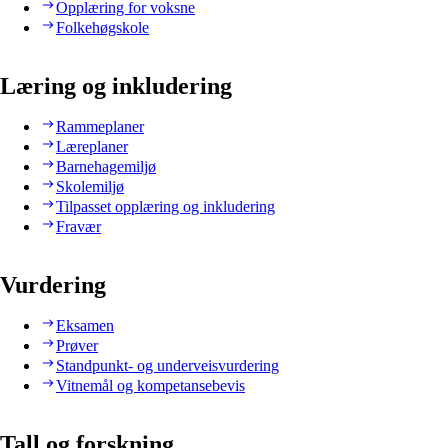
Opplæring for voksne
Folkehøgskole
Læring og inkludering
Rammeplaner
Læreplaner
Barnehagemiljø
Skolemiljø
Tilpasset opplæring og inkludering
Fravær
Vurdering
Eksamen
Prøver
Standpunkt- og underveisvurdering
Vitnemål og kompetansebevis
Tall og forskning