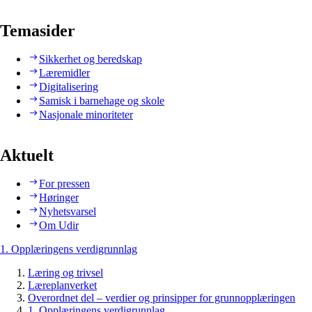
Temasider
Sikkerhet og beredskap
Læremidler
Digitalisering
Samisk i barnehage og skole
Nasjonale minoriteter
Aktuelt
For pressen
Høringer
Nyhetsvarsel
Om Udir
1. Opplæringens verdigrunnlag
Læring og trivsel
Læreplanverket
Overordnet del – verdier og prinsipper for grunnopplæringen
1. Opplæringens verdigrunnlag