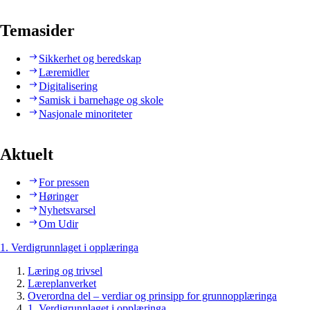
Temasider
Sikkerhet og beredskap
Læremidler
Digitalisering
Samisk i barnehage og skole
Nasjonale minoriteter
Aktuelt
For pressen
Høringer
Nyhetsvarsel
Om Udir
1. Verdigrunnlaget i opplæringa
Læring og trivsel
Læreplanverket
Overordna del – verdiar og prinsipp for grunnopplæringa
1. Verdigrunnlaget i opplæringa