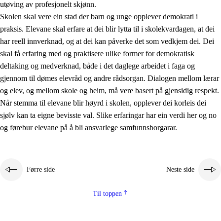
utøving av profesjonelt skjønn.
Skolen skal vere ein stad der barn og unge opplever demokrati i
praksis. Elevane skal erfare at dei blir lytta til i skolekvardagen, at dei
har reell innverknad, og at dei kan påverke det som vedkjem dei. Dei
skal få erfaring med og praktisere ulike former for demokratisk
deltaking og medverknad, både i det daglege arbeidet i faga og
gjennom til dømes elevråd og andre rådsorgan. Dialogen mellom lærar
og elev, og mellom skole og heim, må vere basert på gjensidig respekt.
Når stemma til elevane blir høyrd i skolen, opplever dei korleis dei
sjølv kan ta eigne bevisste val. Slike erfaringar har ein verdi her og no
og førebur elevane på å bli ansvarlege samfunnsborgarar.
Førre side
Neste side
Til toppen