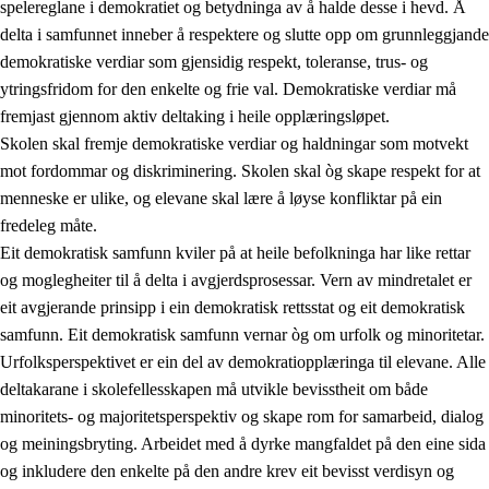
spelereglane i demokratiet og betydninga av å halde desse i hevd. Å
delta i samfunnet inneber å respektere og slutte opp om grunnleggjande
demokratiske verdiar som gjensidig respekt, toleranse, trus- og
ytringsfridom for den enkelte og frie val. Demokratiske verdiar må
1.
Verdigrunnlaget i opplæringa
fremjast gjennom aktiv deltaking i heile opplæringsløpet.
1.1
Menneskeverdet
Skolen skal fremje demokratiske verdiar og haldningar som motvekt
mot fordommar og diskriminering. Skolen skal òg skape respekt for at
1.2
Identitet og kulturelt mangfald
menneske er ulike, og elevane skal lære å løyse konfliktar på ein
1.3
Kritisk tenking og etisk bevisstheit
fredeleg måte.
Eit demokratisk samfunn kviler på at heile befolkninga har like rettar
1.4
Skaparglede, engasjement og utforskartrong
og moglegheiter til å delta i avgjerdsprosessar. Vern av mindretalet er
1.5
Respekt for naturen og miljøbevisstheit
eit avgjerande prinsipp i ein demokratisk rettsstat og eit demokratisk
samfunn. Eit demokratisk samfunn vernar òg om urfolk og minoritetar.
1.6
Demokrati og medverknad
Urfolksperspektivet er ein del av demokratiopplæringa til elevane. Alle
deltakarane i skolefellesskapen må utvikle bevisstheit om både
minoritets- og majoritetsperspektiv og skape rom for samarbeid, dialog
og meiningsbryting. Arbeidet med å dyrke mangfaldet på den eine sida
og inkludere den enkelte på den andre krev eit bevisst verdisyn og