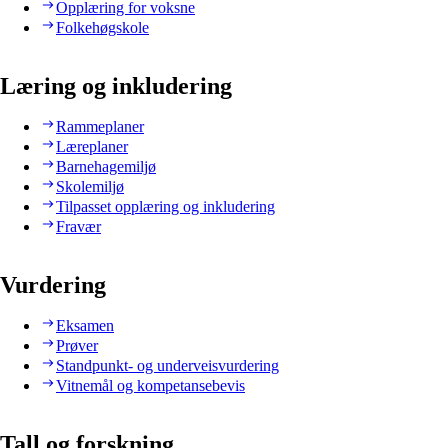
Opplæring for voksne
Folkehøgskole
Læring og inkludering
Rammeplaner
Læreplaner
Barnehagemiljø
Skolemiljø
Tilpasset opplæring og inkludering
Fravær
Vurdering
Eksamen
Prøver
Standpunkt- og underveisvurdering
Vitnemål og kompetansebevis
Tall og forskning