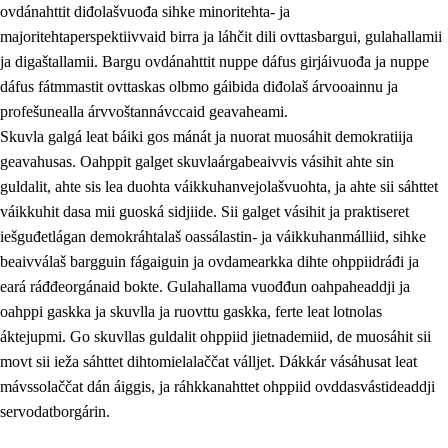
ovdánahttit diđolašvuođa sihke minoritehta- ja
majoritehtaperspektiivvaid birra ja láhčit dili ovttasbargui, gulahallamii
ja digaštallamii. Bargu ovdánahttit nuppe dáfus girjáivuođa ja nuppe
dáfus fátmmastit ovttaskas olbmo gáibida diđolaš árvooainnu ja
profešunealla árvvoštannávccaid geavaheami.
Skuvla galgá leat báiki gos mánát ja nuorat muosáhit demokratiija
geavahusas. Oahppit galget skuvlaárgabeaivvis vásihit ahte sin
guldalit, ahte sis lea duohta váikkuhanvejolašvuohta, ja ahte sii sáhttet
váikkuhit dasa mii guoská sidjiide. Sii galget vásihit ja praktiseret
iešguđetlágan demokráhtalaš oassálastin- ja váikkuhanmálliid, sihke
beaivválaš bargguin fágaiguin ja ovdamearkka dihte ohppiidráđi ja
eará ráđđeorgánaid bokte. Gulahallama vuođđun oahpaheaddji ja
oahppi gaskka ja skuvlla ja ruovttu gaskka, ferte leat lotnolas
áktejupmi. Go skuvllas guldalit ohppiid jietnademiid, de muosáhit sii
movt sii ieža sáhttet dihtomielalaččat válljet. Dákkár vásáhusat leat
mávssolaččat dán áiggis, ja ráhkkanahttet ohppiid ovddasvástideaddji
servodatborgárin.