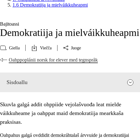
1.6 Demokratiija ja mielváikkuheapmi
Bajitoassi
Demokratiija ja mielváikkuheapmi
Giella
Viečča
Juoge
Oahppoplánii norsk for elever med tegnspråk
Sisdoallu
Skuvla galgá addit ohppiide vejolašvuođa leat mielde
váikkuheame ja oahppat maid demokratiija mearkkaša
praksisas.
Oahpahus galgá ovddidit demokráhtalaš árvvuide ja demokratiijai