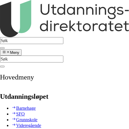
Meny
Hovedmeny
Utdanningsløpet
Barnehage
SFO
Grunnskole
Videregående