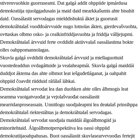
stivrenvuohkin guorraseami. Dat galgá addit ohppiide ipmárdusa
demokratiija njuolggadusain ja maid daid mearkkašumis ahte bisuhit
daid. Oassálastit servodagas mielddisbuktá áktet ja guorrasit
demokráhtalaš vuođđoárvvuide nugo lotnolas ákten, gierdevašvuohta,
1.
Oahpahusa árvovuođđu
ovttaskas olbmo osko- ja cealkinfriddjavuohta ja friddja válljejupmi.
1.1
Olmmošárvu
Demokráhtalaš árvvuid ferte ovddidit aktiivvalaš oassálastima bokte
olles oahppomannolagas.
1.2
Identitehta ja kultuvrralaš girjáivuohta
Skuvla galgá ovddidit demokráhtalaš árvvuid ja miellaguottuid
1.3
Kritihkalaš jurddašeapmi ja ehtalaš diđolašvuohta
vuostedeaddun ovdagáttuide ja vealaheapmái. Skuvla galgá maiddái
duddjot áktema das ahte olbmot leat iešguđetláganat, ja oahpahit
1.4
Hutkanillu, beroštupmi ja suokkardanhuovva
ohppiid čoavdit riidduid ráfálaš láhkai.
1.5
Luondduákten ja birasdiđolašvuohta
Demokráhtalaš servodat lea dan duohken ahte olles álbmogis leat
seamma vuoigatvuođat ja vejolašvuođat oassálastit
1.6
Demokratiija ja mielváikkuheapmi
mearridanproseassain. Unnitlogu suodjaleapmi lea deaŧalaš prinsihppa
demokráhtalaš riektestáhtas ja demokráhtalaš servodagas.
Demokráhtalaš servodat suodjala maiddái álgoálbmogiid ja
minoritehtaid. Álgoálbmotperspektiiva lea oassi ohppiid
demokratiijaoahpahusas. Buot oassálastit skuvlasearvevuođas fertejit