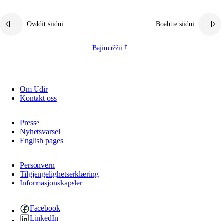
Ovddit siidui
Boahtte siidui
Bajimužžii
Om Udir
Kontakt oss
Presse
Nyhetsvarsel
English pages
Personvern
Tilgjengelighetserklæring
Informasjonskapsler
Facebook
LinkedIn