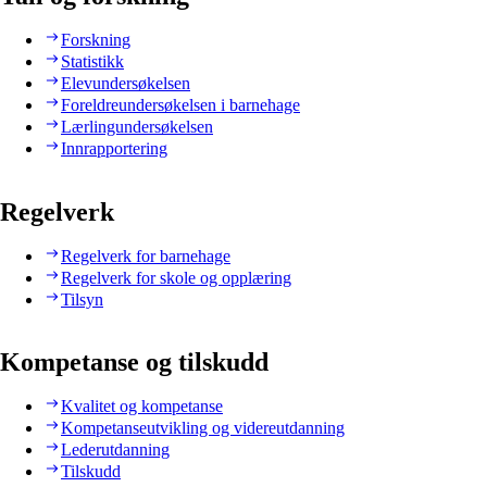
Forskning
Statistikk
Elevundersøkelsen
Foreldreundersøkelsen i barnehage
Lærlingundersøkelsen
Innrapportering
Regelverk
Regelverk for barnehage
Regelverk for skole og opplæring
Tilsyn
Kompetanse og tilskudd
Kvalitet og kompetanse
Kompetanseutvikling og videreutdanning
Lederutdanning
Tilskudd