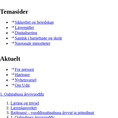
Temasider
Sikkerhet og beredskap
Læremidler
Digitalisering
Samisk i barnehage og skole
Nasjonale minoriteter
Aktuelt
For pressen
Høringer
Nyhetsvarsel
Om Udir
1. Oahpahusa árvovuođđu
Læring og trivsel
Læreplanverket
Bajitoassi – vuođđooahpahusa árvvut ja prinsihpat
1. Oahpahusa árvovuođđu