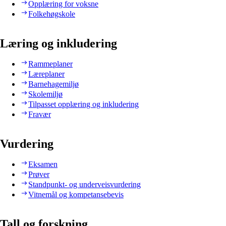
Opplæring for voksne
Folkehøgskole
Læring og inkludering
Rammeplaner
Læreplaner
Barnehagemiljø
Skolemiljø
Tilpasset opplæring og inkludering
Fravær
Vurdering
Eksamen
Prøver
Standpunkt- og underveisvurdering
Vitnemål og kompetansebevis
Tall og forskning