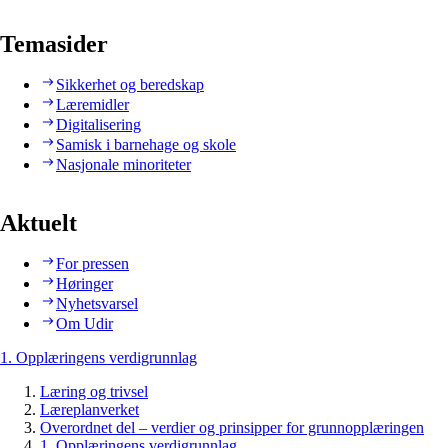
Temasider
Sikkerhet og beredskap
Læremidler
Digitalisering
Samisk i barnehage og skole
Nasjonale minoriteter
Aktuelt
For pressen
Høringer
Nyhetsvarsel
Om Udir
1. Opplæringens verdigrunnlag
Læring og trivsel
Læreplanverket
Overordnet del – verdier og prinsipper for grunnopplæringen
1. Opplæringens verdigrunnlag