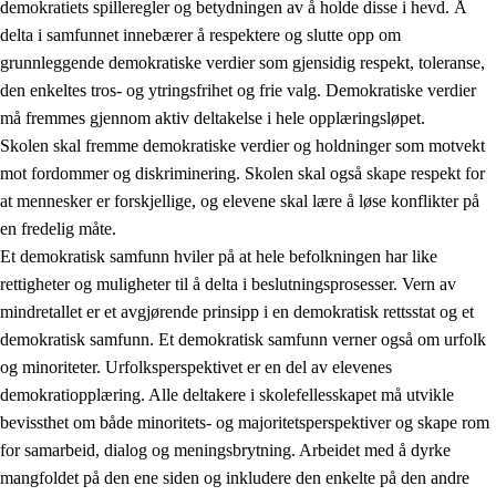
demokratiets spilleregler og betydningen av å holde disse i hevd. Å
delta i samfunnet innebærer å respektere og slutte opp om
grunnleggende demokratiske verdier som gjensidig respekt, toleranse,
den enkeltes tros- og ytringsfrihet og frie valg. Demokratiske verdier
1.
Opplæringens verdigrunnlag
må fremmes gjennom aktiv deltakelse i hele opplæringsløpet.
1.1
Menneskeverdet
Skolen skal fremme demokratiske verdier og holdninger som motvekt
mot fordommer og diskriminering. Skolen skal også skape respekt for
1.2
Identitet og kulturelt mangfold
at mennesker er forskjellige, og elevene skal lære å løse konflikter på
1.3
Kritisk tenkning og etisk bevissthet
en fredelig måte.
Et demokratisk samfunn hviler på at hele befolkningen har like
1.4
Skaperglede, engasjement og utforskertrang
rettigheter og muligheter til å delta i beslutningsprosesser. Vern av
1.5
Respekt for naturen og miljøbevissthet
mindretallet er et avgjørende prinsipp i en demokratisk rettsstat og et
demokratisk samfunn. Et demokratisk samfunn verner også om urfolk
1.6
Demokrati og medvirkning
og minoriteter. Urfolksperspektivet er en del av elevenes
demokratiopplæring. Alle deltakere i skolefellesskapet må utvikle
bevissthet om både minoritets- og majoritetsperspektiver og skape rom
for samarbeid, dialog og meningsbrytning. Arbeidet med å dyrke
mangfoldet på den ene siden og inkludere den enkelte på den andre