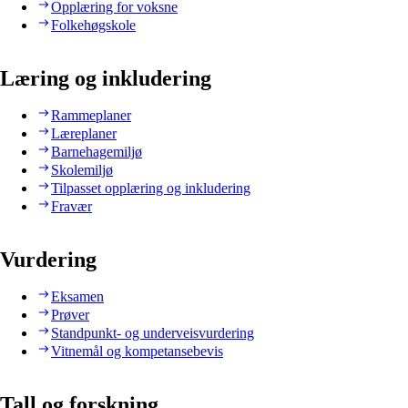
Opplæring for voksne
Folkehøgskole
Læring og inkludering
Rammeplaner
Læreplaner
Barnehagemiljø
Skolemiljø
Tilpasset opplæring og inkludering
Fravær
Vurdering
Eksamen
Prøver
Standpunkt- og underveisvurdering
Vitnemål og kompetansebevis
Tall og forskning