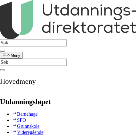
Meny
Hovedmeny
Utdanningsløpet
Barnehage
SFO
Grunnskole
Videregående