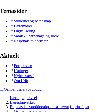
Temasider
Sikkerhet og beredskap
Læremidler
Digitalisering
Samisk i barnehage og skole
Nasjonale minoriteter
Aktuelt
For pressen
Høringer
Nyhetsvarsel
Om Udir
1. Oahpahusa árvovuođđu
Læring og trivsel
Læreplanverket
Bajitoassi – vuođđooahpahusa árvvut ja prinsihpat
1. Oahpahusa árvovuođđu