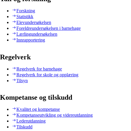
Forskning
Statistikk
Elevundersøkelsen
Foreldreundersøkelsen i barnehage
Lærlingundersøkelsen
Innrapportering
Regelverk
Regelverk for barnehage
Regelverk for skole og opplæring
Tilsyn
Kompetanse og tilskudd
Kvalitet og kompetanse
Kompetanseutvikling og videreutdanning
Lederutdanning
Tilskudd