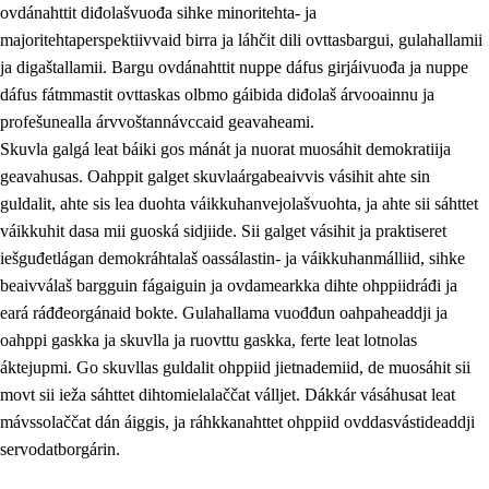
ovdánahttit diđolašvuođa sihke minoritehta- ja
majoritehtaperspektiivvaid birra ja láhčit dili ovttasbargui, gulahallamii
ja digaštallamii. Bargu ovdánahttit nuppe dáfus girjáivuođa ja nuppe
dáfus fátmmastit ovttaskas olbmo gáibida diđolaš árvooainnu ja
profešunealla árvvoštannávccaid geavaheami.
Skuvla galgá leat báiki gos mánát ja nuorat muosáhit demokratiija
geavahusas. Oahppit galget skuvlaárgabeaivvis vásihit ahte sin
guldalit, ahte sis lea duohta váikkuhanvejolašvuohta, ja ahte sii sáhttet
váikkuhit dasa mii guoská sidjiide. Sii galget vásihit ja praktiseret
iešguđetlágan demokráhtalaš oassálastin- ja váikkuhanmálliid, sihke
beaivválaš bargguin fágaiguin ja ovdamearkka dihte ohppiidráđi ja
eará ráđđeorgánaid bokte. Gulahallama vuođđun oahpaheaddji ja
oahppi gaskka ja skuvlla ja ruovttu gaskka, ferte leat lotnolas
áktejupmi. Go skuvllas guldalit ohppiid jietnademiid, de muosáhit sii
movt sii ieža sáhttet dihtomielalaččat válljet. Dákkár vásáhusat leat
mávssolaččat dán áiggis, ja ráhkkanahttet ohppiid ovddasvástideaddji
servodatborgárin.