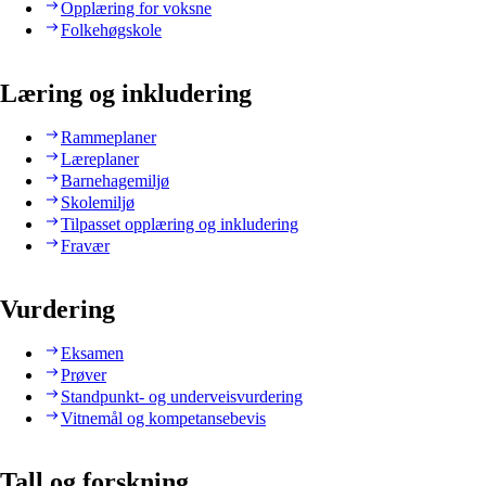
Opplæring for voksne
Folkehøgskole
Læring og inkludering
Rammeplaner
Læreplaner
Barnehagemiljø
Skolemiljø
Tilpasset opplæring og inkludering
Fravær
Vurdering
Eksamen
Prøver
Standpunkt- og underveisvurdering
Vitnemål og kompetansebevis
Tall og forskning