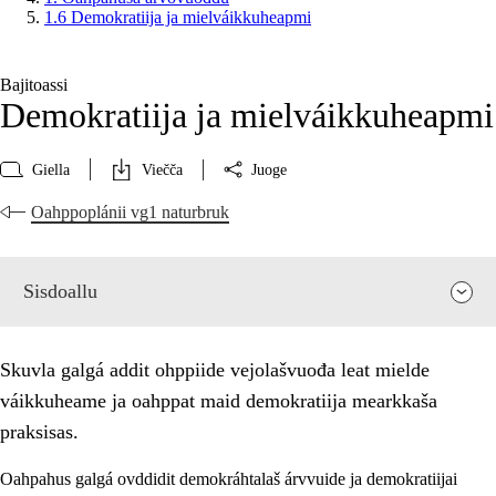
1.6 Demokratiija ja mielváikkuheapmi
Bajitoassi
Demokratiija ja mielváikkuheapmi
Giella
Viečča
Juoge
Oahppoplánii vg1 naturbruk
Sisdoallu
Skuvla galgá addit ohppiide vejolašvuođa leat mielde
váikkuheame ja oahppat maid demokratiija mearkkaša
praksisas.
Oahpahus galgá ovddidit demokráhtalaš árvvuide ja demokratiijai