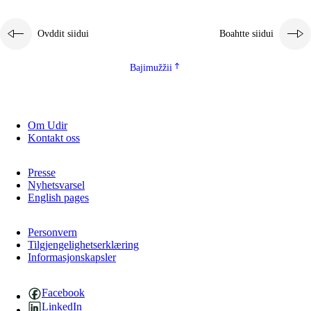
Ovddit siidui
Boahtte siidui
Bajimužžii
Om Udir
Kontakt oss
Presse
Nyhetsvarsel
English pages
Personvern
Tilgjengelighetserklæring
Informasjonskapsler
Facebook
LinkedIn