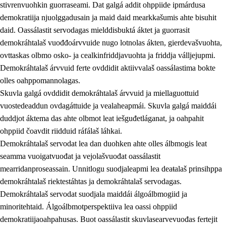
stivrenvuohkin guorraseami. Dat galgá addit ohppiide ipmárdusa
demokratiija njuolggadusain ja maid daid mearkkašumis ahte bisuhit
daid. Oassálastit servodagas mielddisbuktá áktet ja guorrasit
demokráhtalaš vuođđoárvvuide nugo lotnolas ákten, gierdevašvuohta,
1.
Oahpahusa árvovuođđu
ovttaskas olbmo osko- ja cealkinfriddjavuohta ja friddja válljejupmi.
1.1
Olmmošárvu
Demokráhtalaš árvvuid ferte ovddidit aktiivvalaš oassálastima bokte
olles oahppomannolagas.
1.2
Identitehta ja kultuvrralaš girjáivuohta
Skuvla galgá ovddidit demokráhtalaš árvvuid ja miellaguottuid
1.3
Kritihkalaš jurddašeapmi ja ehtalaš diđolašvuohta
vuostedeaddun ovdagáttuide ja vealaheapmái. Skuvla galgá maiddái
duddjot áktema das ahte olbmot leat iešguđetláganat, ja oahpahit
1.4
Hutkanillu, beroštupmi ja suokkardanhuovva
ohppiid čoavdit riidduid ráfálaš láhkai.
1.5
Luondduákten ja birasdiđolašvuohta
Demokráhtalaš servodat lea dan duohken ahte olles álbmogis leat
seamma vuoigatvuođat ja vejolašvuođat oassálastit
1.6
Demokratiija ja mielváikkuheapmi
mearridanproseassain. Unnitlogu suodjaleapmi lea deaŧalaš prinsihppa
demokráhtalaš riektestáhtas ja demokráhtalaš servodagas.
Demokráhtalaš servodat suodjala maiddái álgoálbmogiid ja
minoritehtaid. Álgoálbmotperspektiiva lea oassi ohppiid
demokratiijaoahpahusas. Buot oassálastit skuvlasearvevuođas fertejit