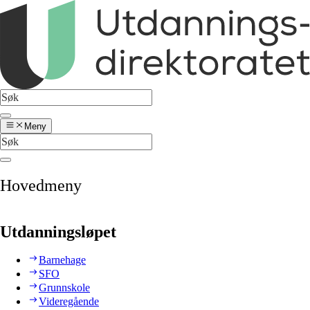
Meny
Hovedmeny
Utdanningsløpet
Barnehage
SFO
Grunnskole
Videregående