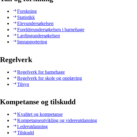
Forskning
Statistikk
Elevundersøkelsen
Foreldreundersøkelsen i barnehage
Lærlingundersøkelsen
Innrapportering
Regelverk
Regelverk for barnehage
Regelverk for skole og opplæring
Tilsyn
Kompetanse og tilskudd
Kvalitet og kompetanse
Kompetanseutvikling og videreutdanning
Lederutdanning
Tilskudd