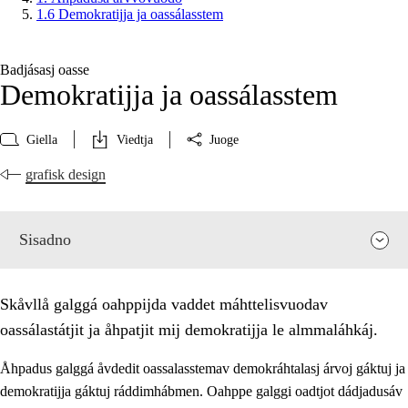
1.6 Demokratijja ja oassálasstem
Badjásasj oasse
Demokratijja ja oassálasstem
Giella
Viedtja
Juoge
grafisk design
Sisadno
Skåvllå galggá oahppijda vaddet máhttelisvuodav
oassálastátjit ja åhpatjit mij demokratijja le almmaláhkáj.
Åhpadus galggá åvdedit oassalasstemav demokráhtalasj árvoj gáktuj ja
demokratijja gáktuj ráddimhábmen. Oahppe galggi oadtjot dádjadusáv