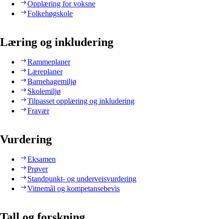
Opplæring for voksne
Folkehøgskole
Læring og inkludering
Rammeplaner
Læreplaner
Barnehagemiljø
Skolemiljø
Tilpasset opplæring og inkludering
Fravær
Vurdering
Eksamen
Prøver
Standpunkt- og underveisvurdering
Vitnemål og kompetansebevis
Tall og forskning