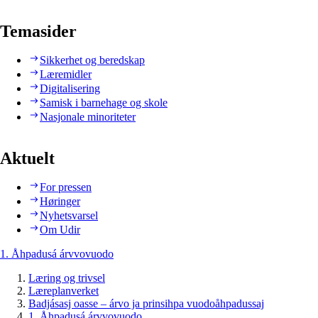
Temasider
Sikkerhet og beredskap
Læremidler
Digitalisering
Samisk i barnehage og skole
Nasjonale minoriteter
Aktuelt
For pressen
Høringer
Nyhetsvarsel
Om Udir
1. Åhpadusá árvvovuodo
Læring og trivsel
Læreplanverket
Badjásasj oasse – árvo ja prinsihpa vuodoåhpadussaj
1. Åhpadusá árvvovuodo