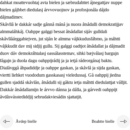
dahkat moattevuohtaj avta bielen ja sæbrudahttet ájnegattjav nuppe
bielen gájbbet diedulasj árvvovuojnov ja profosjonála dájdo
dåjmadimev.
Skåvllå le dakkár sadje gånnå máná ja nuora åtsådalli demokratijjav
almmaláhkáj. Oahppe galggi bessat åtsådallat sijáv gulldali
skåvllåárggabiejven, jut siján le almma vájkkudusfábmo, ja máhtti
vájkkudit dav mij sidjij gullu. Sij galggi oadtjot åtsådallat ja dåjmadit
duov dáv demokráhtalasj oassálasstemav, sihki bæjválasj bargujn
fágajn ja duola dagu oahppijrádij ja ja ietjá rádeorgánaj baktu.
Dialåvggå åhpadiddje ja oahppe gaskan, ja skåvlå ja sijda gaskan,
viertti liehket vuododum gasskasasj vieledussaj. Gå oahppij jiedna
gullen sjaddá skåvlån, åtsådalli sij gåktu ietja máhtti diedulattjat válljit.
Dakkár åtsådallamijn le árvvo dánna ja dálla, ja gárvedi oahppijt
åvdåsvásstediddjij sebrudakviesádin sjattatjit.
Åvdep bielle
Boahtte bielle