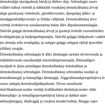
demokratijja njuolgadusáj hárráj ja dárbov dajs. Sebrudagás oasev
válldet máksá vieledit ja dåhkkidit vuodulasj demokráhtalasj árvojt
degu gasskasasj vieledusáv, gierddisvuodav, ájnegattjaj jáhko- ja
moalggemfriddjavuodav ja friddja válljimijt. Demokráhtalasj árvo
1.
Åhpadusá árvvovuodo
vierttiji åvdeduvvat oassálasstema baktu ålles åhpadusmannulagán.
1.1
Almasjárvvo
Skåvllå galggá demokráhtalasj árvojt ja guottojt åvdedit vuosstebiellen
åvddågáttojda ja badjelgæhttjamijda. Skåvllå galggá dádjadusáv vaddet
1.2
Identitiehtta ja kultuvralasj moattevuohta
jut ulmutja ælla avtalágátja, ja oahppe galggi oahppat rijdojt tjoavddet
1.3
Lájttális ájádallam ja estetihkalasj diedulasjvuohta
ráfálasj vuogijn.
Demokráhtalasj sebrudagán le ålles álmmugin sæmmi rievtesvuoda ja
1.4
Dahkamávvo, berustibme ja diehtemvájnogisvuohta
máhttelisvuoda oassálastátjit mierredimprosessajda. Binneplågov
1.5
Vieledus luonnduj ja birásdiedulasjvuohta
suodjalit le ájnas prinsihppa demokráhtalasj riektástáhtan ja
demokráhtalasj sebrudagán. Demokráhtalasj sebrudahka suodjal aj
1.6
Demokratijja ja oassálasstem
iemeálmmugijt ja binneplågo álmmugijt. Álggoálmmukperspektijvva le
oasse oahppij demokratijjaåhpadusás. Divna oassálasste
skåvllåaktisasjvuodan vierttiji åvddånahttet diedulasjvuodav sihki
binneplågo- ja ieneplågoperspektijvaj hárraj ja dahkat sajev
aktisasjbargguj, dialåvggåj ja vuojnoj moattevuohtaj. Barggo sajev