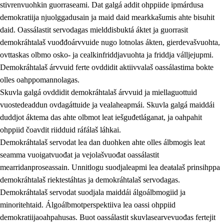
stivrenvuohkin guorraseami. Dat galgá addit ohppiide ipmárdusa
demokratiija njuolggadusain ja maid daid mearkkašumis ahte bisuhit
daid. Oassálastit servodagas mielddisbuktá áktet ja guorrasit
demokráhtalaš vuođđoárvvuide nugo lotnolas ákten, gierdevašvuohta,
1.
Oahpahusa árvovuođđu
ovttaskas olbmo osko- ja cealkinfriddjavuohta ja friddja válljejupmi.
1.1
Olmmošárvu
Demokráhtalaš árvvuid ferte ovddidit aktiivvalaš oassálastima bokte
olles oahppomannolagas.
1.2
Identitehta ja kultuvrralaš girjáivuohta
Skuvla galgá ovddidit demokráhtalaš árvvuid ja miellaguottuid
1.3
Kritihkalaš jurddašeapmi ja ehtalaš diđolašvuohta
vuostedeaddun ovdagáttuide ja vealaheapmái. Skuvla galgá maiddái
duddjot áktema das ahte olbmot leat iešguđetláganat, ja oahpahit
1.4
Hutkanillu, beroštupmi ja suokkardanhuovva
ohppiid čoavdit riidduid ráfálaš láhkai.
1.5
Luondduákten ja birasdiđolašvuohta
Demokráhtalaš servodat lea dan duohken ahte olles álbmogis leat
seamma vuoigatvuođat ja vejolašvuođat oassálastit
1.6
Demokratiija ja mielváikkuheapmi
mearridanproseassain. Unnitlogu suodjaleapmi lea deaŧalaš prinsihppa
demokráhtalaš riektestáhtas ja demokráhtalaš servodagas.
Demokráhtalaš servodat suodjala maiddái álgoálbmogiid ja
minoritehtaid. Álgoálbmotperspektiiva lea oassi ohppiid
demokratiijaoahpahusas. Buot oassálastit skuvlasearvevuođas fertejit