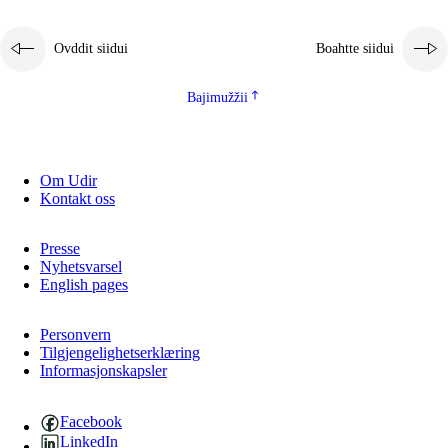
Ovddit siidui
Boahtte siidui
Bajimužžii
Om Udir
Kontakt oss
Presse
Nyhetsvarsel
English pages
Personvern
Tilgjengelighetserklæring
Informasjonskapsler
Facebook
LinkedIn