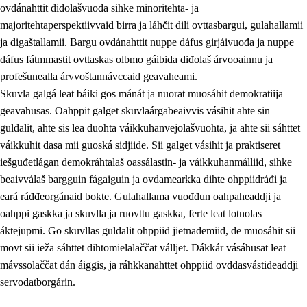
ovdánahttit diđolašvuođa sihke minoritehta- ja
majoritehtaperspektiivvaid birra ja láhčit dili ovttasbargui, gulahallamii
ja digaštallamii. Bargu ovdánahttit nuppe dáfus girjáivuođa ja nuppe
dáfus fátmmastit ovttaskas olbmo gáibida diđolaš árvooainnu ja
profešunealla árvvoštannávccaid geavaheami.
Skuvla galgá leat báiki gos mánát ja nuorat muosáhit demokratiija
geavahusas. Oahppit galget skuvlaárgabeaivvis vásihit ahte sin
guldalit, ahte sis lea duohta váikkuhanvejolašvuohta, ja ahte sii sáhttet
váikkuhit dasa mii guoská sidjiide. Sii galget vásihit ja praktiseret
iešguđetlágan demokráhtalaš oassálastin- ja váikkuhanmálliid, sihke
beaivválaš bargguin fágaiguin ja ovdamearkka dihte ohppiidráđi ja
eará ráđđeorgánaid bokte. Gulahallama vuođđun oahpaheaddji ja
oahppi gaskka ja skuvlla ja ruovttu gaskka, ferte leat lotnolas
áktejupmi. Go skuvllas guldalit ohppiid jietnademiid, de muosáhit sii
movt sii ieža sáhttet dihtomielalaččat válljet. Dákkár vásáhusat leat
mávssolaččat dán áiggis, ja ráhkkanahttet ohppiid ovddasvástideaddji
servodatborgárin.