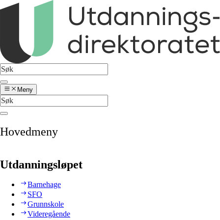
Meny
Hovedmeny
Utdanningsløpet
Barnehage
SFO
Grunnskole
Videregående