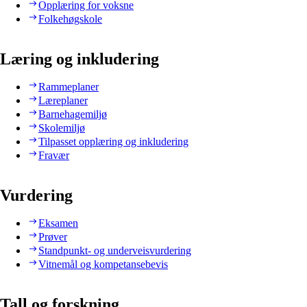
Opplæring for voksne
Folkehøgskole
Læring og inkludering
Rammeplaner
Læreplaner
Barnehagemiljø
Skolemiljø
Tilpasset opplæring og inkludering
Fravær
Vurdering
Eksamen
Prøver
Standpunkt- og underveisvurdering
Vitnemål og kompetansebevis
Tall og forskning