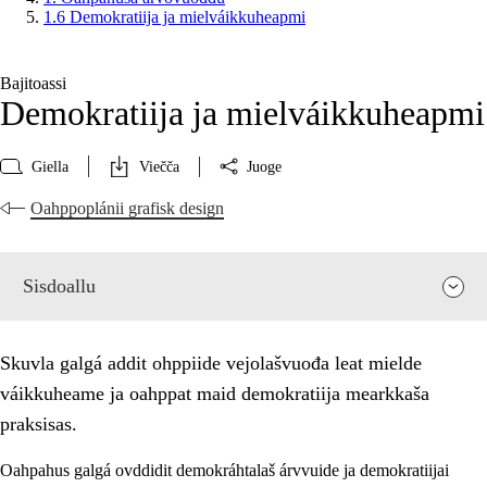
1.6 Demokratiija ja mielváikkuheapmi
Bajitoassi
Demokratiija ja mielváikkuheapmi
Giella
Viečča
Juoge
Oahppoplánii grafisk design
Sisdoallu
Skuvla galgá addit ohppiide vejolašvuođa leat mielde
váikkuheame ja oahppat maid demokratiija mearkkaša
praksisas.
Oahpahus galgá ovddidit demokráhtalaš árvvuide ja demokratiijai