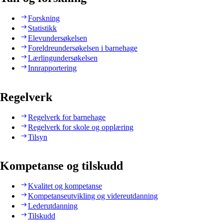
Forskning
Statistikk
Elevundersøkelsen
Foreldreundersøkelsen i barnehage
Lærlingundersøkelsen
Innrapportering
Regelverk
Regelverk for barnehage
Regelverk for skole og opplæring
Tilsyn
Kompetanse og tilskudd
Kvalitet og kompetanse
Kompetanseutvikling og videreutdanning
Lederutdanning
Tilskudd