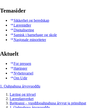
Temasider
Sikkerhet og beredskap
Læremidler
Digitalisering
Samisk i barnehage og skole
Nasjonale minoriteter
Aktuelt
For pressen
Høringer
Nyhetsvarsel
Om Udir
1. Oahpahusa árvovuođđu
Læring og trivsel
Læreplanverket
Bajitoassi – vuođđooahpahusa árvvut ja prinsihpat
1. Oahpahusa árvovuođđu