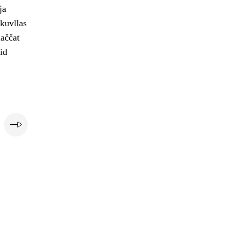
ja
skuvllas
laččat
id
i