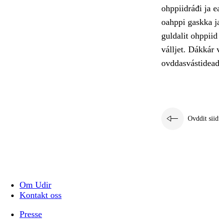
ohppiidráđi ja 
oahppi gaskka ja
guldalit ohppiid
válljet. Dákkár 
ovddasvástidead
Ovddit siid
Om Udir
Kontakt oss
Presse