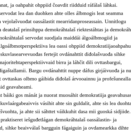
anat, ja oahpahit ohppiid čoavdit riidduid ráfálaš láhkai.
ervodat lea dan duohken ahte olles álbmogis leat seamma
a vejolašvuođat oassálastit mearridanproseassain. Unnitlogu
 deaŧalaš prinsihppa demokráhtalaš riektestáhtas ja demokráh
okráhtalaš servodat suodjala maiddái álgoálbmogiid ja
Álgoálbmotperspektiiva lea oassi ohppiid demokratiijaoahpahu
 skuvlasearvevuođas fertejit ovdánahttit diđolašvuođa sihke
ajoritehtaperspektiivvaid birra ja láhčit dili ovttasbargui,
digaštallamii. Bargu ovdánahttit nuppe dáfus girjáivuođa ja n
t ovttaskas olbmo gáibida diđolaš árvooainnu ja profešunealla
aid geavaheami.
at báiki gos mánát ja nuorat muosáhit demokratiija geavahusas
kuvlaárgabeaivvis vásihit ahte sin guldalit, ahte sis lea duoht
vuohta, ja ahte sii sáhttet váikkuhit dasa mii guoská sidjiide.
a praktiseret iešguđetlágan demokráhtalaš oassálastin- ja
d, sihke beaivválaš bargguin fágaiguin ja ovdamearkka dihte