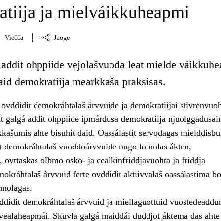
tiija ja mielváikkuheapmi
Viečča
Juoge
 addit ohppiide vejolašvuođa leat mielde váikkuh
aid demokratiija mearkkaša praksisas.
ovddidit demokráhtalaš árvvuide ja demokratiijai stivrenvuo
t galgá addit ohppiide ipmárdusa demokratiija njuolggadusain
kašumis ahte bisuhit daid. Oassálastit servodagas mielddisbu
sit demokráhtalaš vuođđoárvvuide nugo lotnolas ákten,
 ovttaskas olbmo osko- ja cealkinfriddjavuohta ja friddja
okráhtalaš árvvuid ferte ovddidit aktiivvalaš oassálastima bo
nnolagas.
ddidit demokráhtalaš árvvuid ja miellaguottuid vuostedeaddu
 vealaheapmái. Skuvla galgá maiddái duddjot áktema das ahte