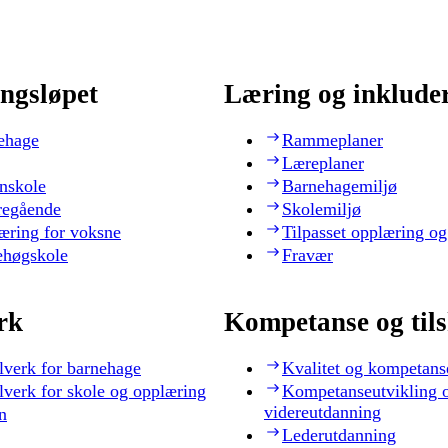
ngsløpet
Læring og inklude
ehage
Rammeplaner
Læreplaner
nskole
Barnehagemiljø
regående
Skolemiljø
æring for voksne
Tilpasset opplæring og
ehøgskole
Fravær
rk
Kompetanse og til
lverk for barnehage
Kvalitet og kompetans
lverk for skole og opplæring
Kompetanseutvikling 
videreutdanning
n
Lederutdanning