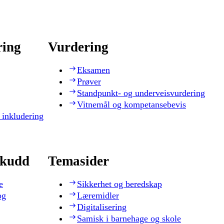
ring
Vurdering
Eksamen
Prøver
Standpunkt- og underveisvurdering
Vitnemål og kompetansebevis
 inkludering
skudd
Temasider
e
Sikkerhet og beredskap
og
Læremidler
Digitalisering
Samisk i barnehage og skole