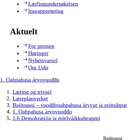
Lærlingundersøkelsen
Innrapportering
Aktuelt
For pressen
Høringer
Nyhetsvarsel
Om Udir
1. Oahpahusa árvovuođđu
Læring og trivsel
Læreplanverket
Bajitoassi – vuođđooahpahusa árvvut ja prinsihpat
1. Oahpahusa árvovuođđu
1.6 Demokratiija ja mielváikkuheapmi
Bajitoassi