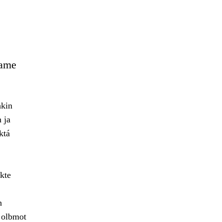
eame
hkin
 ja
ktá
kte
n
 olbmot