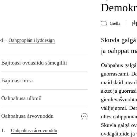
Demokra
Giella
Skuvla galgá
Oahppoplánii lyddesign
ja oahppat m
Bajitoasi ovdasiidu sámegillii
Oahpahus galgá 
guorraseami. Da
Bajitoasi birra
maid daid meark
áktet ja guorra
Oahpahusa ulbmil
gierdevašvuohta,
válljejupmi. Dem
Oahpahusa árvovuođđu
olles oahppoma
Skuvla galgá ov
1.
Oahpahusa árvovuođđu
ovdagáttuide ja