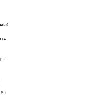
talaš
sas.
uppe
.
a
 Sii