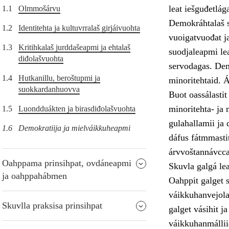
leat iešguđetlág
1.1
Olmmošárvu
Demokráhtalaš s
1.2
Identitehta ja kultuvrralaš girjáivuohta
vuoigatvuođat j
1.3
Kritihkalaš jurddašeapmi ja ehtalaš
suodjaleapmi lea
diđolašvuohta
servodagas. Dem
1.4
Hutkanillu, beroštupmi ja
minoritehtaid. 
suokkardanhuovva
Buot oassálastit
minoritehta- ja m
1.5
Luondduákten ja birasdiđolašvuohta
gulahallamii ja 
1.6
Demokratiija ja mielváikkuheapmi
dáfus fátmmasti
árvvoštannávcc
Oahppama prinsihpat, ovdáneapmi
Skuvla galgá le
ja oahppahábmen
Oahppit galget s
váikkuhanvejolaš
Skuvlla praksisa prinsihpat
galget vásihit j
váikkuhanmállii