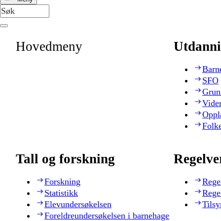
Hovedmeny
Utdanni
Barn
SFO
Grun
Vide
Oppl
Folk
Tall og forskning
Regelve
Forskning
Rege
Statistikk
Rege
Elevundersøkelsen
Tilsy
Foreldreundersøkelsen i barnehage