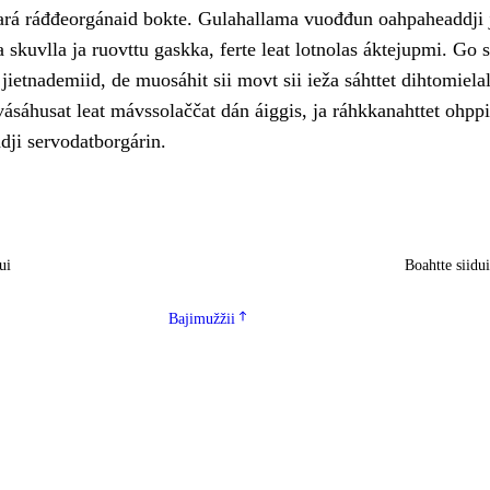
eará ráđđeorgánaid bokte. Gulahallama vuođđun oahpaheaddji 
 skuvlla ja ruovttu gaskka, ferte leat lotnolas áktejupmi. Go 
 jietnademiid, de muosáhit sii movt sii ieža sáhttet dihtomiela
vásáhusat leat mávssolaččat dán áiggis, ja ráhkkanahttet ohppi
dji servodatborgárin.
ui
Boahtte siidu
Bajimužžii