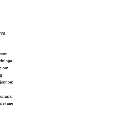
kva
 som
ydninga
pp om
og
 gjennom
rdommar
 elevane