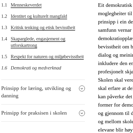
Eit demokratisk 
1.1
Menneskeverdet
moglegheiter til
1.2
Identitet og kulturelt mangfald
prinsipp i ein d
1.3
Kritisk tenking og etisk bevisstheit
samfunn vernar ò
demokratiopplæri
1.4
Skaparglede, engasjement og
utforskartrong
bevisstheit om 
dialog og meini
1.5
Respekt for naturen og miljøbevisstheit
inkludere den en
1.6
Demokrati og medverknad
profesjonelt skj
Skolen skal vere
Prinsipp for læring, utvikling og
skal erfare at de
danning
kan påverke det
former for demo
Prinsipp for praksisen i skolen
og gjennom til 
og mellom skole
elevane blir høy