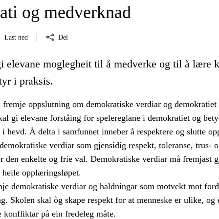
ti og medverknad
Last ned
Del
i elevane moglegheit til å medverke og til å lære 
yr i praksis.
 fremje oppslutning om demokratiske verdiar og demokratiet
al gi elevane forståing for spelereglane i demokratiet og bet
 i hevd. Å delta i samfunnet inneber å respektere og slutte o
emokratiske verdiar som gjensidig respekt, toleranse, trus- 
or den enkelte og frie val. Demokratiske verdiar må fremjast
i heile opplæringsløpet.
mje demokratiske verdiar og haldningar som motvekt mot fo
g. Skolen skal òg skape respekt for at menneske er ulike, og
e konfliktar på ein fredeleg måte.