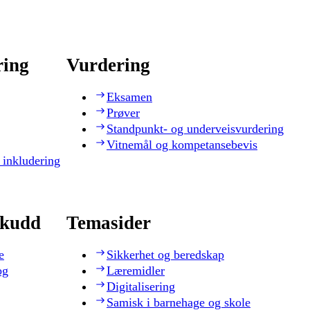
ring
Vurdering
Eksamen
Prøver
Standpunkt- og underveisvurdering
Vitnemål og kompetansebevis
 inkludering
skudd
Temasider
e
Sikkerhet og beredskap
og
Læremidler
Digitalisering
Samisk i barnehage og skole