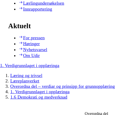
Lærlingundersøkelsen
Innrapportering
Aktuelt
For pressen
Høringer
Nyhetsvarsel
Om Udir
1. Verdigrunnlaget i opplæringa
Læring og trivsel
Læreplanverket
Overordna del – verdiar og prinsipp for grunnopplæring
1. Verdigrunnlaget i opplæringa
1.6 Demokrati og medverknad
Overordna del