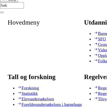
Hovedmeny
Utdanni
Barn
SFO
Grun
Vide
Oppl
Folk
Tall og forskning
Regelve
Forskning
Rege
Statistikk
Rege
Elevundersøkelsen
Tilsy
Foreldreundersøkelsen i barnehage