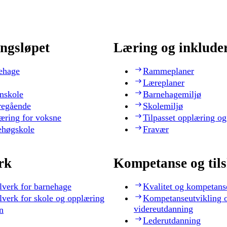
ngsløpet
Læring og inklude
ehage
Rammeplaner
Læreplaner
nskole
Barnehagemiljø
regående
Skolemiljø
æring for voksne
Tilpasset opplæring og
ehøgskole
Fravær
rk
Kompetanse og til
lverk for barnehage
Kvalitet og kompetans
lverk for skole og opplæring
Kompetanseutvikling 
videreutdanning
n
Lederutdanning