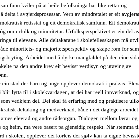
samfunn kviler på at heile befolkninga har like rettar og
 å delta i avgjerdsprosessar. Vern av mindretalet er eit avgjer
emokratisk rettsstat og eit demokratisk samfunn. Eit demokrat
g om urfolk og minoritetar. Urfolksperspektivet er ein del a
nga til elevane. Alle deltakarane i skolefellesskapen må utvi
både minoritets- og majoritetsperspektiv og skape rom for sam
ngsbryting. Arbeidet med å dyrke mangfaldet på den eine sida
kelte på den andre krev eit bevisst verdisyn og utøving av
ønn.
 ein stad der barn og unge opplever demokrati i praksis. Ele
i blir lytta til i skolekvardagen, at dei har reell innverknad, og
 som vedkjem dei. Dei skal få erfaring med og praktisere ulik
kratisk deltaking og medverknad, både i det daglege arbeidet 
dømes elevråd og andre rådsorgan. Dialogen mellom lærar og 
 og heim, må vere basert på gjensidig respekt. Når stemma ti
rd i skolen, opplever dei korleis dei sjølv kan ta eigne bevisst