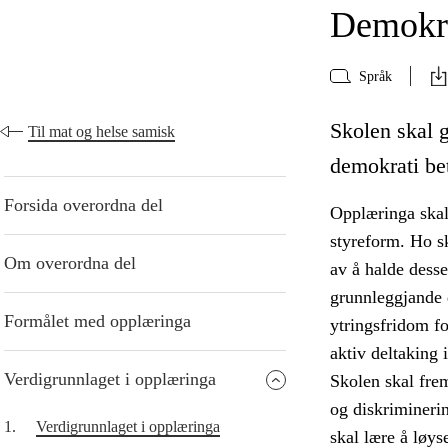
Demokra
Språk
Skolen skal g
Til mat og helse samisk
demokrati bet
Forsida overordna del
Opplæringa skal
styreform. Ho sk
Om overordna del
av å halde desse
grunnleggjande d
Formålet med opplæringa
ytringsfridom f
aktiv deltaking 
Verdigrunnlaget i opplæringa
Skolen skal fre
og diskriminerin
1.
Verdigrunnlaget i opplæringa
skal lære å løys