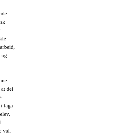
ande
isk
v
kle
arbeid,
 og
vane
 at dei
e
i faga
elev,
l
e val.