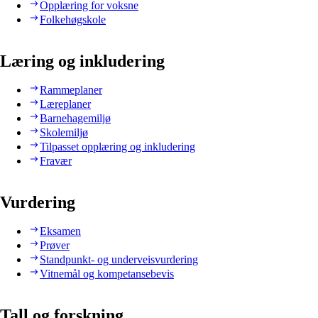
Opplæring for voksne
Folkehøgskole
Læring og inkludering
Rammeplaner
Læreplaner
Barnehagemiljø
Skolemiljø
Tilpasset opplæring og inkludering
Fravær
Vurdering
Eksamen
Prøver
Standpunkt- og underveisvurdering
Vitnemål og kompetansebevis
Tall og forskning