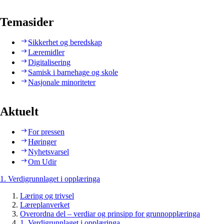
Temasider
Sikkerhet og beredskap
Læremidler
Digitalisering
Samisk i barnehage og skole
Nasjonale minoriteter
Aktuelt
For pressen
Høringer
Nyhetsvarsel
Om Udir
1. Verdigrunnlaget i opplæringa
Læring og trivsel
Læreplanverket
Overordna del – verdiar og prinsipp for grunnopplæringa
1. Verdigrunnlaget i opplæringa