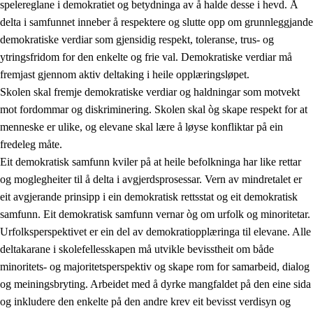
spelereglane i demokratiet og betydninga av å halde desse i hevd. Å
delta i samfunnet inneber å respektere og slutte opp om grunnleggjande
demokratiske verdiar som gjensidig respekt, toleranse, trus- og
ytringsfridom for den enkelte og frie val. Demokratiske verdiar må
1.
Verdigrunnlaget i opplæringa
fremjast gjennom aktiv deltaking i heile opplæringsløpet.
1.1
Menneskeverdet
Skolen skal fremje demokratiske verdiar og haldningar som motvekt
mot fordommar og diskriminering. Skolen skal òg skape respekt for at
1.2
Identitet og kulturelt mangfald
menneske er ulike, og elevane skal lære å løyse konfliktar på ein
1.3
Kritisk tenking og etisk bevisstheit
fredeleg måte.
Eit demokratisk samfunn kviler på at heile befolkninga har like rettar
1.4
Skaparglede, engasjement og utforskartrong
og moglegheiter til å delta i avgjerdsprosessar. Vern av mindretalet er
1.5
Respekt for naturen og miljøbevisstheit
eit avgjerande prinsipp i ein demokratisk rettsstat og eit demokratisk
samfunn. Eit demokratisk samfunn vernar òg om urfolk og minoritetar.
1.6
Demokrati og medverknad
Urfolksperspektivet er ein del av demokratiopplæringa til elevane. Alle
deltakarane i skolefellesskapen må utvikle bevisstheit om både
minoritets- og majoritetsperspektiv og skape rom for samarbeid, dialog
og meiningsbryting. Arbeidet med å dyrke mangfaldet på den eine sida
og inkludere den enkelte på den andre krev eit bevisst verdisyn og