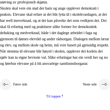
utøving av profesjonelt skjønn.
Skolen skal vere ein stad der barn og unge opplever demokrati i
praksis. Elevane skal erfare at dei blir lytta til i skolekvardagen, at dei
har reell innverknad, og at dei kan påverke det som vedkjem dei. Dei
skal få erfaring med og praktisere ulike former for demokratisk
deltaking og medverknad, både i det daglege arbeidet i faga og
gjennom til dømes elevråd og andre rådsorgan. Dialogen mellom lærar
og elev, og mellom skole og heim, må vere basert på gjensidig respekt.
Når stemma til elevane blir høyrd i skolen, opplever dei korleis dei
sjølv kan ta eigne bevisste val. Slike erfaringar har ein verdi her og no
og førebur elevane på å bli ansvarlege samfunnsborgarar.
Førre side
Neste side
Til toppen