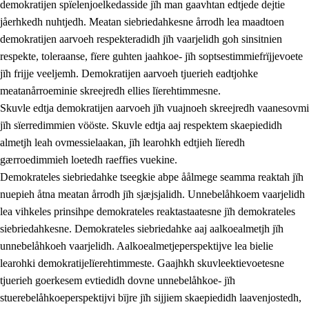
demokratijen spïelenjoelkedasside jïh man gaavhtan edtjede dejtie
jåerhkedh nuhtjedh. Meatan siebriedahkesne årrodh lea maadtoen
demokratijen aarvoeh respekteradidh jïh vaarjelidh goh sinsitnien
respekte, toleraanse, fïere guhten jaahkoe- jïh soptsestimmiefrïjjevoete
1.
Lïerehtimmien aarvoevåarome
jïh frijje veeljemh. Demokratijen aarvoeh tjuerieh eadtjohke
1.1
Almetjeaarvoe
meatanårroeminie skreejredh ellies lïerehtimmesne.
Skuvle edtja demokratijen aarvoeh jïh vuajnoeh skreejredh vaanesovmi
1.2
Identiteete jïh kulturellen gellievoete
jïh sïerredimmien vööste. Skuvle edtja aaj respektem skaepiedidh
1.3
Laejhtehks ussjedimmie jïh etihkeles vuajnoe
almetjh leah ovmessielaakan, jïh learohkh edtjieh lïeredh
gærroedimmieh loetedh raeffies vuekine.
1.4
Skaepiedimmievoeteaavoe, eadtjohkevoete jïh
Demokrateles siebriedahke tseegkie abpe åålmege seamma reaktah jïh
goerehtimmievæljoe
nuepieh åtna meatan årrodh jïh sjæjsjalidh. Unnebelåhkoem vaarjelidh
1.5
Eatnemem krööhkestidh jïh byjresegoerkesevoete
lea vihkeles prinsihpe demokrateles reaktastaatesne jïh demokrateles
siebriedahkesne. Demokrateles siebriedahke aaj aalkoealmetjh jïh
1.6
Demokratije jïh meatanårrome
unnebelåhkoeh vaarjelidh. Aalkoealmetjeperspektijve lea bielie
learohki demokratijelïerehtimmeste. Gaajhkh skuvleektievoetesne
tjuerieh goerkesem evtiedidh dovne unnebelåhkoe- jïh
stuerebelåhkoeperspektijvi bïjre jïh sijjiem skaepiedidh laavenjostedh,