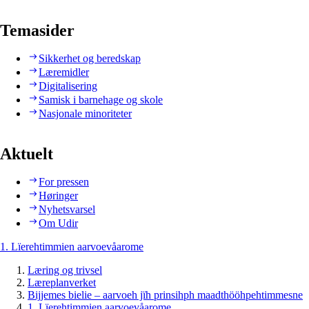
Temasider
Sikkerhet og beredskap
Læremidler
Digitalisering
Samisk i barnehage og skole
Nasjonale minoriteter
Aktuelt
For pressen
Høringer
Nyhetsvarsel
Om Udir
1. Lïerehtimmien aarvoevåarome
Læring og trivsel
Læreplanverket
Bijjemes bielie – aarvoeh jïh prinsihph maadthööhpehtimmesne
1. Lïerehtimmien aarvoevåarome