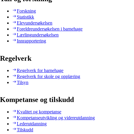
Forskning
Statistikk
Elevundersøkelsen
Foreldreundersøkelsen i barnehage
Lærlingundersøkelsen
Innrapportering
Regelverk
Regelverk for barnehage
Regelverk for skole og opplæring
Tilsyn
Kompetanse og tilskudd
Kvalitet og kompetanse
Kompetanseutvikling og videreutdanning
Lederutdanning
Tilskudd