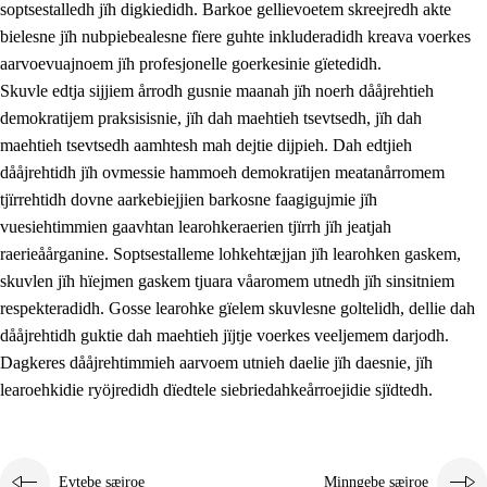
soptsestalledh jïh digkiedidh. Barkoe gellievoetem skreejredh akte
bielesne jïh nubpiebealesne fïere guhte inkluderadidh kreava voerkes
aarvoevuajnoem jïh profesjonelle goerkesinie gïetedidh.
Skuvle edtja sijjiem årrodh gusnie maanah jïh noerh dååjrehtieh
demokratijem praksisisnie, jïh dah maehtieh tsevtsedh, jïh dah
maehtieh tsevtsedh aamhtesh mah dejtie dijpieh. Dah edtjieh
dååjrehtidh jïh ovmessie hammoeh demokratijen meatanårromem
tjïrrehtidh dovne aarkebiejjien barkosne faagigujmie jïh
vuesiehtimmien gaavhtan learohkeraerien tjïrrh jïh jeatjah
raerieåårganine. Soptsestalleme lohkehtæjjan jïh learohken gaskem,
skuvlen jïh hïejmen gaskem tjuara våaromem utnedh jïh sinsitniem
respekteradidh. Gosse learohke gïelem skuvlesne goltelidh, dellie dah
dååjrehtidh guktie dah maehtieh jïjtje voerkes veeljemem darjodh.
Dagkeres dååjrehtimmieh aarvoem utnieh daelie jïh daesnie, jïh
learoehkidie ryöjredidh dïedtele siebriedahkeårroejidie sjïdtedh.
Evtebe sæjroe
Minngebe sæjroe