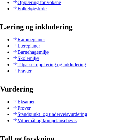
Opplæring for voksne
Folkehøgskole
Læring og inkludering
Rammeplaner
Læreplaner
Barnehagemiljø
Skolemiljø
Tilpasset opplæring og inkludering
Fravær
Vurdering
Eksamen
Prøver
Standpunkt- og underveisvurdering
Vitnemål og kompetansebevis
Tall og forskning