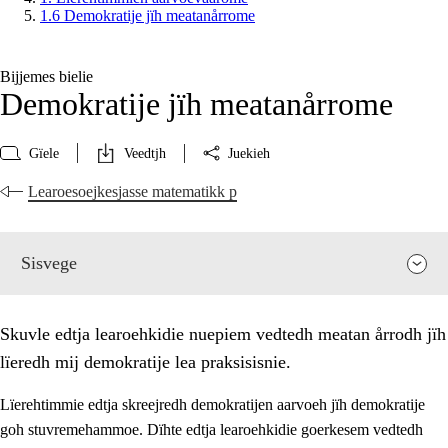
1.6 Demokratije jïh meatanårrome
Bijjemes bielie
Demokratije jïh meatanårrome
Gïele
Veedtjh
Juekieh
Learoesoejkesjasse matematikk p
Sisvege
Skuvle edtja learoehkidie nuepiem vedtedh meatan årrodh jïh
lïeredh mij demokratije lea praksisisnie.
Lïerehtimmie edtja skreejredh demokratijen aarvoeh jïh demokratije
goh stuvremehammoe. Dïhte edtja learoehkidie goerkesem vedtedh