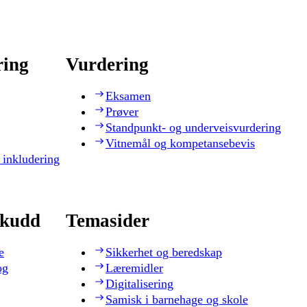
ring
Vurdering
Eksamen
Prøver
Standpunkt- og underveisvurdering
Vitnemål og kompetansebevis
 inkludering
skudd
Temasider
e
Sikkerhet og beredskap
og
Læremidler
Digitalisering
Samisk i barnehage og skole