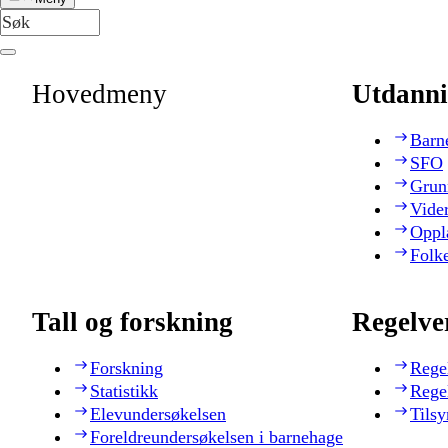
Hovedmeny
Utdanni
Barn
SFO
Grun
Vide
Oppl
Folk
Tall og forskning
Regelve
Forskning
Rege
Statistikk
Rege
Elevundersøkelsen
Tilsy
Foreldreundersøkelsen i barnehage