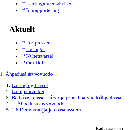
Lærlingundersøkelsen
Innrapportering
Aktuelt
For pressen
Høringer
Nyhetsvarsel
Om Udir
1. Åhpadusá árvvovuodo
Læring og trivsel
Læreplanverket
Badjásasj oasse – árvo ja prinsihpa vuodoåhpadussaj
1. Åhpadusá árvvovuodo
1.6 Demokratijja ja oassálasstem
Badjásasj oasse