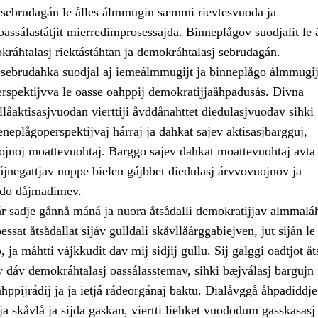
sebrudagán le ålles álmmugin sæmmi rievtesvuoda ja
assálastátjit mierredimprosessajda. Binneplågov suodjalit le 
kráhtalasj riektástáhtan ja demokráhtalasj sebrudagán.
sebrudahka suodjal aj iemeálmmugijt ja binneplågo álmmugij
pektijvva le oasse oahppij demokratijjaåhpadusás. Divna
llåaktisasjvuodan vierttiji åvddånahttet diedulasjvuodav sihki
eneplågoperspektijvaj hárraj ja dahkat sajev aktisasjbargguj,
uojnoj moattevuohtaj. Barggo sajev dahkat moattevuohtaj avta 
ájnegattjav nuppe bielen gájbbet diedulasj árvvovuojnov ja
jdo dåjmadimev.
ár sadje gånnå máná ja nuora åtsådalli demokratijjav almmalá
ssat åtsådallat sijáv gulldali skåvllåárggabiejven, jut siján l
ja máhtti vájkkudit dav mij sidjij gullu. Sij galggi oadtjot åt
v dáv demokráhtalasj oassálasstemav, sihki bæjválasj bargujn 
hppijrádij ja ja ietjá rádeorgánaj baktu. Dialåvggå åhpadiddje
a skåvlå ja sijda gaskan, viertti liehket vuododum gasskasasj