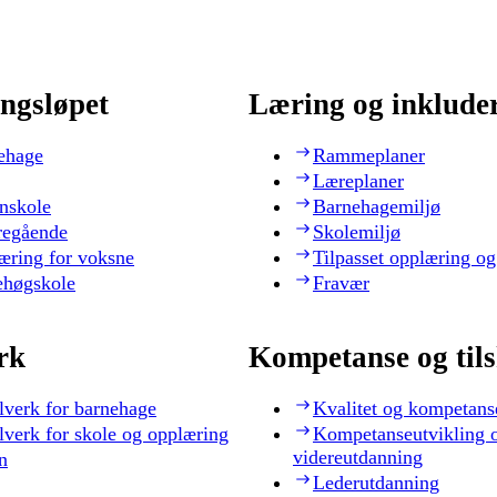
ngsløpet
Læring og inklude
ehage
Rammeplaner
Læreplaner
nskole
Barnehagemiljø
regående
Skolemiljø
æring for voksne
Tilpasset opplæring og
ehøgskole
Fravær
rk
Kompetanse og til
lverk for barnehage
Kvalitet og kompetans
lverk for skole og opplæring
Kompetanseutvikling 
videreutdanning
n
Lederutdanning