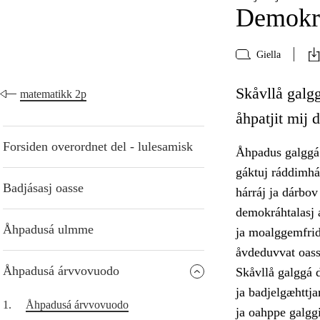
Demokra
Giella
Skåvllå galgg
matematikk 2p
åhpatjit mij 
Forsiden overordnet del - lulesamisk
Åhpadus galggá 
gáktuj ráddimhá
Badjásasj oasse
hárráj ja dárbov
demokráhtalasj á
Åhpadusá ulmme
ja moalggemfridd
åvdeduvvat oass
Åhpadusá árvvovuodo
Skåvllå galggá d
ja badjelgæhttja
1.
Åhpadusá árvvovuodo
ja oahppe galggi