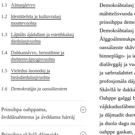
Demokráhtalasj 
1.1
Almasjárvvo
máhttelisvuoda o
1.2
Identitiehtta ja kultuvralasj
prinsihppa demo
moattevuohta
Demokráhtalasj 
1.3
Lájttális ájádallam ja estetihkalasj
Álggoálmmukpers
diedulasjvuohta
oassálasste skåv
1.4
Dahkamávvo, berustibme ja
binneplågo- ja i
diehtemvájnogisvuohta
dialåvggåj ja v
1.5
Vieledus luonnduj ja
ja sæbrudahttet 
birásdiedulasjvuohta
profosjonála dá
1.6
Demokratijja ja oassálasstem
Skåvllå le dakk
Oahppe galggi be
vájkkudusfábmo, 
Prinsihpa oahppama,
ja dåjmadit duo
åvddånahttema ja ávddama hárráj
ja duola dagu oa
oahppe gaskan, j
Prinsihpa skåvlå dåjmajda