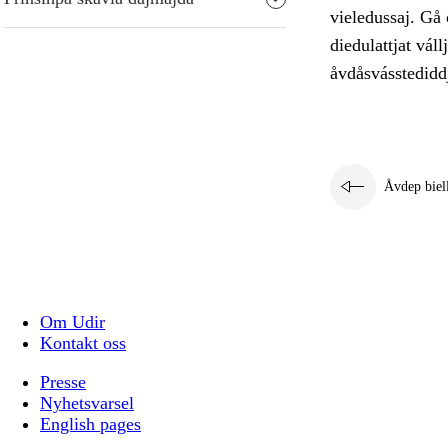
vieledussaj. Gå 
diedulattjat vál
åvdåsvásstediddj
Åvdep biel
Om Udir
Kontakt oss
Presse
Nyhetsvarsel
English pages