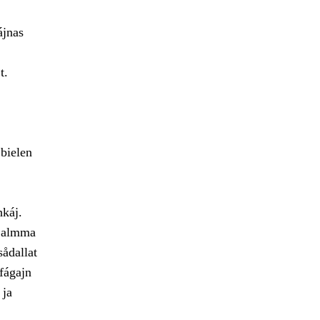
ájnas
t.
bielen
hkáj.
e almma
sådallat
fágajn
 ja