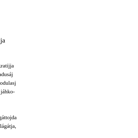
ja
atijja
adusáj
uodulasj
 jáhko-
gáttojda
lágátja,