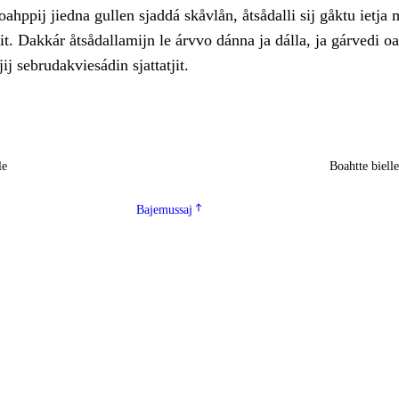
oahppij jiedna gullen sjaddá skåvlån, åtsådalli sij gåktu ietja 
ljit. Dakkár åtsådallamijn le árvvo dánna ja dálla, ja gárvedi oa
ij sebrudakviesádin sjattatjit.
le
Boahtte biell
Bajemussaj