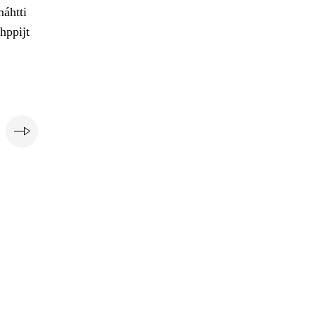
máhtti
hppijt
e