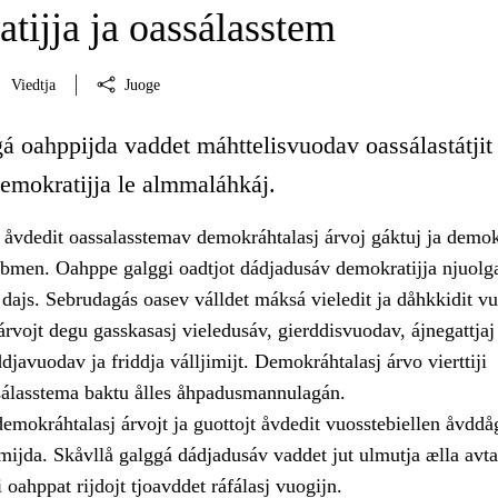
tijja ja oassálasstem
Viedtja
Juoge
á oahppijda vaddet máhttelisvuodav oassálastátjit 
demokratijja le almmaláhkáj.
åvdedit oassalasstemav demokráhtalasj árvoj gáktuj ja demokr
bmen. Oahppe galggi oadtjot dádjadusáv demokratijja njuolg
 dajs. Sebrudagás oasev válldet máksá vieledit ja dåhkkidit v
rvojt degu gasskasasj vieledusáv, gierddisvuodav, ájnegattjaj
javuodav ja friddja válljimijt. Demokráhtalasj árvo vierttiji
álasstema baktu ålles åhpadusmannulagán.
emokráhtalasj árvojt ja guottojt åvdedit vuosstebiellen åvddå
mijda. Skåvllå galggá dádjadusáv vaddet jut ulmutja ælla avta
 oahppat rijdojt tjoavddet ráfálasj vuogijn.