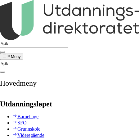
Meny
Hovedmeny
Utdanningsløpet
Barnehage
SFO
Grunnskole
Videregående