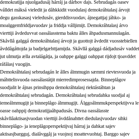
demokratijja njuolgadusáj hárráj ja dárbov dajs. Sebrudagás oasev
válldet máksá vieledit ja dåhkkidit vuodulasj demokráhtalasj árvojt
degu gasskasasj vieledusáv, gierddisvuodav, ájnegattjaj jáhko- ja
moalggemfriddjavuodav ja friddja válljimijt. Demokráhtalasj árvo
1.
Åhpadusá árvvovuodo
vierttiji åvdeduvvat oassálasstema baktu ålles åhpadusmannulagán.
1.1
Almasjárvvo
Skåvllå galggá demokráhtalasj árvojt ja guottojt åvdedit vuosstebiellen
åvddågáttojda ja badjelgæhttjamijda. Skåvllå galggá dádjadusáv vaddet
1.2
Identitiehtta ja kultuvralasj moattevuohta
jut ulmutja ælla avtalágátja, ja oahppe galggi oahppat rijdojt tjoavddet
1.3
Lájttális ájádallam ja estetihkalasj diedulasjvuohta
ráfálasj vuogijn.
Demokráhtalasj sebrudagán le ålles álmmugin sæmmi rievtesvuoda ja
1.4
Dahkamávvo, berustibme ja diehtemvájnogisvuohta
máhttelisvuoda oassálastátjit mierredimprosessajda. Binneplågov
1.5
Vieledus luonnduj ja birásdiedulasjvuohta
suodjalit le ájnas prinsihppa demokráhtalasj riektástáhtan ja
demokráhtalasj sebrudagán. Demokráhtalasj sebrudahka suodjal aj
1.6
Demokratijja ja oassálasstem
iemeálmmugijt ja binneplågo álmmugijt. Álggoálmmukperspektijvva le
oasse oahppij demokratijjaåhpadusás. Divna oassálasste
skåvllåaktisasjvuodan vierttiji åvddånahttet diedulasjvuodav sihki
binneplågo- ja ieneplågoperspektijvaj hárraj ja dahkat sajev
aktisasjbargguj, dialåvggåj ja vuojnoj moattevuohtaj. Barggo sajev