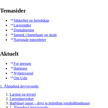
Temasider
Sikkerhet og beredskap
Læremidler
Digitalisering
Samisk i barnehage og skole
Nasjonale minoriteter
Aktuelt
For pressen
Høringer
Nyhetsvarsel
Om Udir
1. Åhpadusá árvvovuodo
Læring og trivsel
Læreplanverket
Badjásasj oasse – árvo ja prinsihpa vuodoåhpadussaj
1. Åhpadusá árvvovuodo