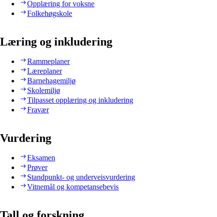
Opplæring for voksne
Folkehøgskole
Læring og inkludering
Rammeplaner
Læreplaner
Barnehagemiljø
Skolemiljø
Tilpasset opplæring og inkludering
Fravær
Vurdering
Eksamen
Prøver
Standpunkt- og underveisvurdering
Vitnemål og kompetansebevis
Tall og forskning