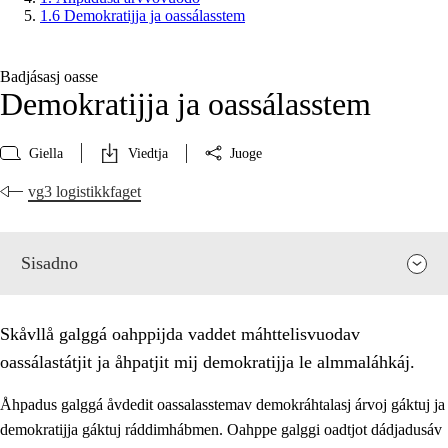
1.6 Demokratijja ja oassálasstem
Badjásasj oasse
Demokratijja ja oassálasstem
Giella
Viedtja
Juoge
vg3 logistikkfaget
Sisadno
Skåvllå galggá oahppijda vaddet máhttelisvuodav
oassálastátjit ja åhpatjit mij demokratijja le almmaláhkáj.
Åhpadus galggá åvdedit oassalasstemav demokráhtalasj árvoj gáktuj ja
demokratijja gáktuj ráddimhábmen. Oahppe galggi oadtjot dádjadusáv