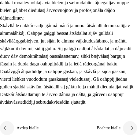
dahkat moattevuohtaj avta bielen ja sæbrudahttet ájnegattjav nuppe
bielen gájbbet diedulasj árvvovuojnov ja profosjonála dájdo
dåjmadimev.
Skåvllå le dakkár sadje gånnå máná ja nuora åtsådalli demokratijjav
almmaláhkáj. Oahppe galggi bessat åtsådallat sijáv gulldali
skåvllåárggabiejven, jut siján le almma vájkkudusfábmo, ja máhtti
vájkkudit dav mij sidjij gullu. Sij galggi oadtjot åtsådallat ja dåjmadit
duov dáv demokráhtalasj oassálasstemav, sihki bæjválasj bargujn
fágajn ja duola dagu oahppijrádij ja ja ietjá rádeorgánaj baktu.
Dialåvggå åhpadiddje ja oahppe gaskan, ja skåvlå ja sijda gaskan,
viertti liehket vuododum gasskasasj vieledussaj. Gå oahppij jiedna
gullen sjaddá skåvlån, åtsådalli sij gåktu ietja máhtti diedulattjat válljit.
Dakkár åtsådallamijn le árvvo dánna ja dálla, ja gárvedi oahppijt
åvdåsvásstediddjij sebrudakviesádin sjattatjit.
Åvdep bielle
Boahtte bielle