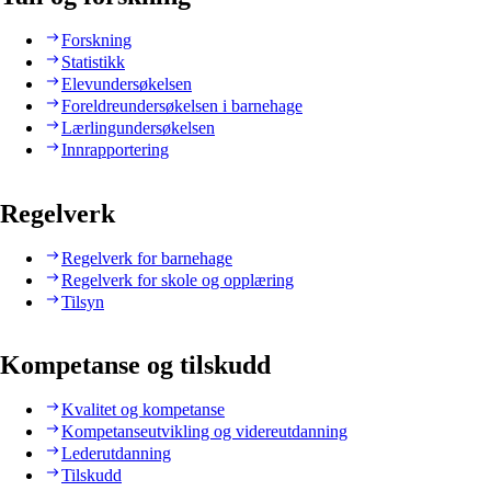
Forskning
Statistikk
Elevundersøkelsen
Foreldreundersøkelsen i barnehage
Lærlingundersøkelsen
Innrapportering
Regelverk
Regelverk for barnehage
Regelverk for skole og opplæring
Tilsyn
Kompetanse og tilskudd
Kvalitet og kompetanse
Kompetanseutvikling og videreutdanning
Lederutdanning
Tilskudd