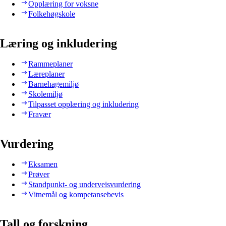
Opplæring for voksne
Folkehøgskole
Læring og inkludering
Rammeplaner
Læreplaner
Barnehagemiljø
Skolemiljø
Tilpasset opplæring og inkludering
Fravær
Vurdering
Eksamen
Prøver
Standpunkt- og underveisvurdering
Vitnemål og kompetansebevis
Tall og forskning