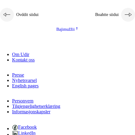
Ovddit siidui
Boahtte siidui
Bajimužžii
Om Udir
Kontakt oss
Presse
Nyhetsvarsel
English pages
Personvern
Tilgjengelighetserklæring
Informasjonskapsler
Facebook
LinkedIn