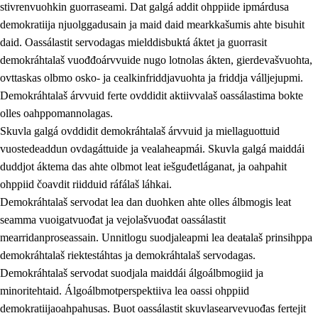
stivrenvuohkin guorraseami. Dat galgá addit ohppiide ipmárdusa
demokratiija njuolggadusain ja maid daid mearkkašumis ahte bisuhit
daid. Oassálastit servodagas mielddisbuktá áktet ja guorrasit
demokráhtalaš vuođđoárvvuide nugo lotnolas ákten, gierdevašvuohta,
1.
Oahpahusa árvovuođđu
ovttaskas olbmo osko- ja cealkinfriddjavuohta ja friddja válljejupmi.
1.1
Olmmošárvu
Demokráhtalaš árvvuid ferte ovddidit aktiivvalaš oassálastima bokte
olles oahppomannolagas.
1.2
Identitehta ja kultuvrralaš girjáivuohta
Skuvla galgá ovddidit demokráhtalaš árvvuid ja miellaguottuid
1.3
Kritihkalaš jurddašeapmi ja ehtalaš diđolašvuohta
vuostedeaddun ovdagáttuide ja vealaheapmái. Skuvla galgá maiddái
duddjot áktema das ahte olbmot leat iešguđetláganat, ja oahpahit
1.4
Hutkanillu, beroštupmi ja suokkardanhuovva
ohppiid čoavdit riidduid ráfálaš láhkai.
1.5
Luondduákten ja birasdiđolašvuohta
Demokráhtalaš servodat lea dan duohken ahte olles álbmogis leat
seamma vuoigatvuođat ja vejolašvuođat oassálastit
1.6
Demokratiija ja mielváikkuheapmi
mearridanproseassain. Unnitlogu suodjaleapmi lea deaŧalaš prinsihppa
demokráhtalaš riektestáhtas ja demokráhtalaš servodagas.
Demokráhtalaš servodat suodjala maiddái álgoálbmogiid ja
minoritehtaid. Álgoálbmotperspektiiva lea oassi ohppiid
demokratiijaoahpahusas. Buot oassálastit skuvlasearvevuođas fertejit