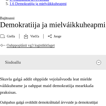
1.6 Demokratiija ja mielváikkuheapmi
Bajitoassi
Demokratiija ja mielváikkuheapmi
Giella
Viečča
Juoge
Oahppoplánii vg3 logistikkfaget
Sisdoallu
Skuvla galgá addit ohppiide vejolašvuođa leat mielde
váikkuheame ja oahppat maid demokratiija mearkkaša
praksisas.
Oahpahus galgá ovddidit demokráhtalaš árvvuide ja demokratiijai