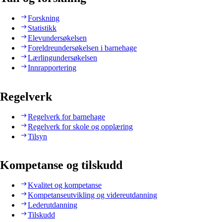
Forskning
Statistikk
Elevundersøkelsen
Foreldreundersøkelsen i barnehage
Lærlingundersøkelsen
Innrapportering
Regelverk
Regelverk for barnehage
Regelverk for skole og opplæring
Tilsyn
Kompetanse og tilskudd
Kvalitet og kompetanse
Kompetanseutvikling og videreutdanning
Lederutdanning
Tilskudd