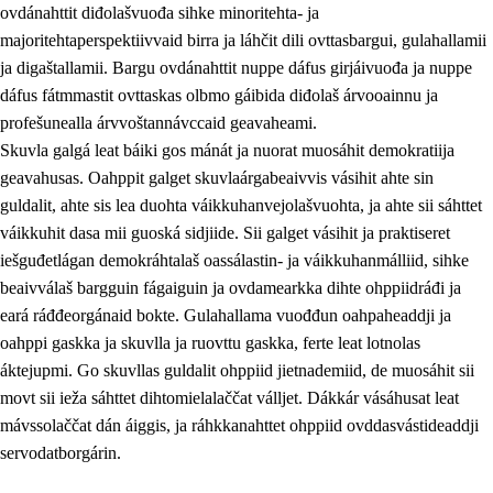
ovdánahttit diđolašvuođa sihke minoritehta- ja
majoritehtaperspektiivvaid birra ja láhčit dili ovttasbargui, gulahallamii
ja digaštallamii. Bargu ovdánahttit nuppe dáfus girjáivuođa ja nuppe
dáfus fátmmastit ovttaskas olbmo gáibida diđolaš árvooainnu ja
profešunealla árvvoštannávccaid geavaheami.
Skuvla galgá leat báiki gos mánát ja nuorat muosáhit demokratiija
geavahusas. Oahppit galget skuvlaárgabeaivvis vásihit ahte sin
guldalit, ahte sis lea duohta váikkuhanvejolašvuohta, ja ahte sii sáhttet
váikkuhit dasa mii guoská sidjiide. Sii galget vásihit ja praktiseret
iešguđetlágan demokráhtalaš oassálastin- ja váikkuhanmálliid, sihke
beaivválaš bargguin fágaiguin ja ovdamearkka dihte ohppiidráđi ja
eará ráđđeorgánaid bokte. Gulahallama vuođđun oahpaheaddji ja
oahppi gaskka ja skuvlla ja ruovttu gaskka, ferte leat lotnolas
áktejupmi. Go skuvllas guldalit ohppiid jietnademiid, de muosáhit sii
movt sii ieža sáhttet dihtomielalaččat válljet. Dákkár vásáhusat leat
mávssolaččat dán áiggis, ja ráhkkanahttet ohppiid ovddasvástideaddji
servodatborgárin.