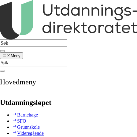
Meny
Hovedmeny
Utdanningsløpet
Barnehage
SFO
Grunnskole
Videregående