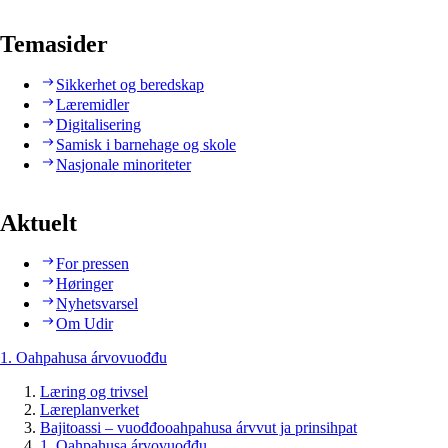
Temasider
Sikkerhet og beredskap
Læremidler
Digitalisering
Samisk i barnehage og skole
Nasjonale minoriteter
Aktuelt
For pressen
Høringer
Nyhetsvarsel
Om Udir
1. Oahpahusa árvovuođđu
Læring og trivsel
Læreplanverket
Bajitoassi – vuođđooahpahusa árvvut ja prinsihpat
1. Oahpahusa árvovuođđu