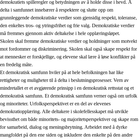
demokratiets spilleregler og betydningen av å holde disse i hevd. Å
delta i samfunnet innebærer å respektere og slutte opp om
grunnleggende demokratiske verdier som gjensidig respekt, toleranse,
den enkeltes tros- og ytringsfrihet og frie valg. Demokratiske verdier
1.
Opplæringens verdigrunnlag
må fremmes gjennom aktiv deltakelse i hele opplæringsløpet.
1.1
Menneskeverdet
Skolen skal fremme demokratiske verdier og holdninger som motvekt
mot fordommer og diskriminering. Skolen skal også skape respekt for
1.2
Identitet og kulturelt mangfold
at mennesker er forskjellige, og elevene skal lære å løse konflikter på
1.3
Kritisk tenkning og etisk bevissthet
en fredelig måte.
Et demokratisk samfunn hviler på at hele befolkningen har like
1.4
Skaperglede, engasjement og utforskertrang
rettigheter og muligheter til å delta i beslutningsprosesser. Vern av
1.5
Respekt for naturen og miljøbevissthet
mindretallet er et avgjørende prinsipp i en demokratisk rettsstat og et
demokratisk samfunn. Et demokratisk samfunn verner også om urfolk
1.6
Demokrati og medvirkning
og minoriteter. Urfolksperspektivet er en del av elevenes
demokratiopplæring. Alle deltakere i skolefellesskapet må utvikle
bevissthet om både minoritets- og majoritetsperspektiver og skape rom
for samarbeid, dialog og meningsbrytning. Arbeidet med å dyrke
mangfoldet på den ene siden og inkludere den enkelte på den andre