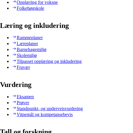
Opplæring for voksne
Folkehøgskole
Læring og inkludering
Rammeplaner
Læreplaner
Barnehagemiljø
Skolemiljø
Tilpasset opplæring og inkludering
Fravær
Vurdering
Eksamen
Prøver
Standpunkt- og underveisvurdering
Vitnemål og kompetansebevis
Tall og forskning