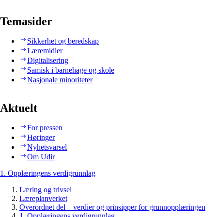
Temasider
Sikkerhet og beredskap
Læremidler
Digitalisering
Samisk i barnehage og skole
Nasjonale minoriteter
Aktuelt
For pressen
Høringer
Nyhetsvarsel
Om Udir
1. Opplæringens verdigrunnlag
Læring og trivsel
Læreplanverket
Overordnet del – verdier og prinsipper for grunnopplæringen
1. Opplæringens verdigrunnlag