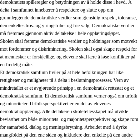
demokratiets spilleregler og betydningen av å holde disse i hevd. Å
delta i samfunnet innebærer å respektere og slutte opp om
grunnleggende demokratiske verdier som gjensidig respekt, toleranse,
den enkeltes tros- og ytringsfrihet og frie valg. Demokratiske verdier
1.
Opplæringens verdigrunnlag
må fremmes gjennom aktiv deltakelse i hele opplæringsløpet.
1.1
Menneskeverdet
Skolen skal fremme demokratiske verdier og holdninger som motvekt
mot fordommer og diskriminering. Skolen skal også skape respekt for
1.2
Identitet og kulturelt mangfold
at mennesker er forskjellige, og elevene skal lære å løse konflikter på
1.3
Kritisk tenkning og etisk bevissthet
en fredelig måte.
Et demokratisk samfunn hviler på at hele befolkningen har like
1.4
Skaperglede, engasjement og utforskertrang
rettigheter og muligheter til å delta i beslutningsprosesser. Vern av
1.5
Respekt for naturen og miljøbevissthet
mindretallet er et avgjørende prinsipp i en demokratisk rettsstat og et
demokratisk samfunn. Et demokratisk samfunn verner også om urfolk
1.6
Demokrati og medvirkning
og minoriteter. Urfolksperspektivet er en del av elevenes
demokratiopplæring. Alle deltakere i skolefellesskapet må utvikle
bevissthet om både minoritets- og majoritetsperspektiver og skape rom
for samarbeid, dialog og meningsbrytning. Arbeidet med å dyrke
mangfoldet på den ene siden og inkludere den enkelte på den andre