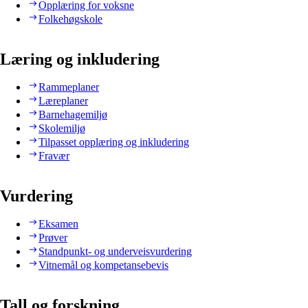
Opplæring for voksne
Folkehøgskole
Læring og inkludering
Rammeplaner
Læreplaner
Barnehagemiljø
Skolemiljø
Tilpasset opplæring og inkludering
Fravær
Vurdering
Eksamen
Prøver
Standpunkt- og underveisvurdering
Vitnemål og kompetansebevis
Tall og forskning