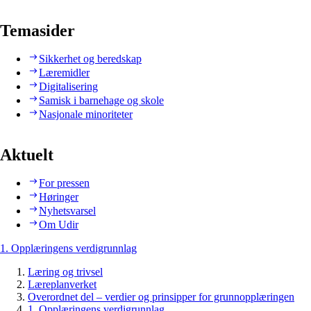
Temasider
Sikkerhet og beredskap
Læremidler
Digitalisering
Samisk i barnehage og skole
Nasjonale minoriteter
Aktuelt
For pressen
Høringer
Nyhetsvarsel
Om Udir
1. Opplæringens verdigrunnlag
Læring og trivsel
Læreplanverket
Overordnet del – verdier og prinsipper for grunnopplæringen
1. Opplæringens verdigrunnlag