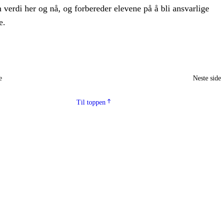
n verdi her og nå, og forbereder elevene på å bli ansvarlige
e.
e
Neste sid
Til toppen