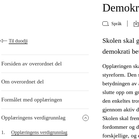
Demokra
Språk
Skolen skal g
Til duodji
demokrati bet
Forsiden av overordnet del
Opplæringen ska
styreform. Den s
Om overordnet del
betydningen av å
slutte opp om g
Formålet med opplæringen
den enkeltes tro
gjennom aktiv de
Opplæringens verdigrunnlag
Skolen skal fre
fordommer og di
1.
Opplæringens verdigrunnlag
forskjellige, og