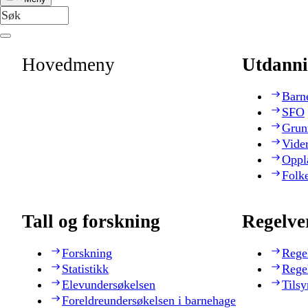
Hovedmeny
Utdanni
Barn
SFO
Grun
Vide
Oppl
Folk
Tall og forskning
Regelve
Forskning
Rege
Statistikk
Rege
Elevundersøkelsen
Tilsy
Foreldreundersøkelsen i barnehage