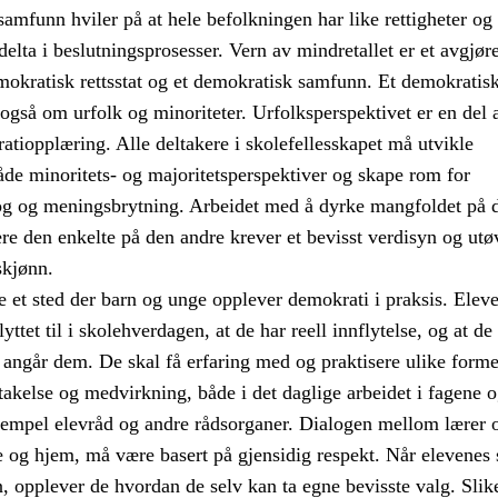
amfunn hviler på at hele befolkningen har like rettigheter og
 delta i beslutningsprosesser. Vern av mindretallet er et avgjør
mokratisk rettsstat og et demokratisk samfunn. Et demokratis
også om urfolk og minoriteter. Urfolksperspektivet er en del 
tiopplæring. Alle deltakere i skolefellesskapet må utvikle
åde minoritets- og majoritetsperspektiver og skape rom for
og og meningsbrytning. Arbeidet med å dyrke mangfoldet på 
re den enkelte på den andre krever et bevisst verdisyn og utø
skjønn.
 et sted der barn og unge opplever demokrati i praksis. Elev
 lyttet til i skolehverdagen, at de har reell innflytelse, og at de
angår dem. De skal få erfaring med og praktisere ulike forme
akelse og medvirkning, både i det daglige arbeidet i fagene 
empel elevråd og andre rådsorganer. Dialogen mellom lærer o
 og hjem, må være basert på gjensidig respekt. Når elevene
en, opplever de hvordan de selv kan ta egne bevisste valg. Slik