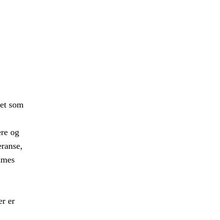
iet som
ere og
eranse,
emmes
r er