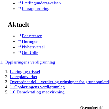
Lærlingundersøkelsen
Innrapportering
Aktuelt
For pressen
Høringer
Nyhetsvarsel
Om Udir
1. Opplæringens verdigrunnlag
Læring og trivsel
Læreplanverket
Overordnet del – verdier og prinsipper for grunnopplær
1. Opplæringens verdigrunnlag
1.6 Demokrati og medvirkning
Overordnet del