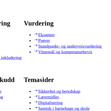
ring
Vurdering
Eksamen
Prøver
Standpunkt- og underveisvurdering
Vitnemål og kompetansebevis
 inkludering
skudd
Temasider
e
Sikkerhet og beredskap
og
Læremidler
Digitalisering
Samisk i barnehage og skole