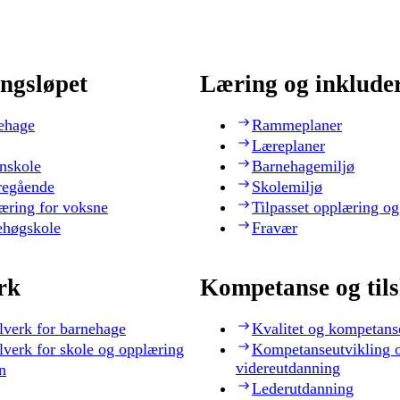
ngsløpet
Læring og inklude
ehage
Rammeplaner
Læreplaner
nskole
Barnehagemiljø
regående
Skolemiljø
æring for voksne
Tilpasset opplæring og
ehøgskole
Fravær
rk
Kompetanse og til
lverk for barnehage
Kvalitet og kompetans
lverk for skole og opplæring
Kompetanseutvikling 
videreutdanning
n
Lederutdanning