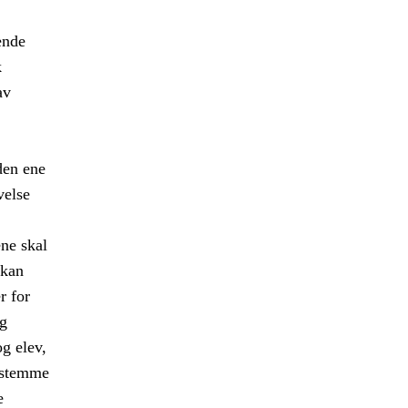
ende
k
av
den ene
velse
ene skal
 kan
r for
og
g elev,
s stemme
e