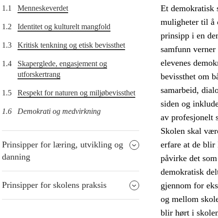
Et demokratisk s
1.1
Menneskeverdet
muligheter til å
1.2
Identitet og kulturelt mangfold
prinsipp i en de
1.3
Kritisk tenkning og etisk bevissthet
samfunn verner 
elevenes demokra
1.4
Skaperglede, engasjement og
utforskertrang
bevissthet om b
samarbeid, dial
1.5
Respekt for naturen og miljøbevissthet
siden og inklude
1.6
Demokrati og medvirkning
av profesjonelt 
Skolen skal være
Prinsipper for læring, utvikling og
erfare at de blir
danning
påvirke det som 
demokratisk delt
Prinsipper for skolens praksis
gjennom for eks
og mellom skole
blir hørt i skol