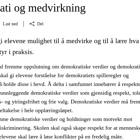
ti og medvirkning
Last ned
Del
i elevene mulighet til å medvirke og til å lære hva
yr i praksis.
l fremme oppslutning om demokratiske verdier og demokrat
kal gi elevene forståelse for demokratiets spilleregler og
 holde disse i hevd. Å delta i samfunnet innebærer å respekt
runnleggende demokratiske verdier som gjensidig respekt, tol
s- og ytringsfrihet og frie valg. Demokratiske verdier må fr
ltakelse i hele opplæringsløpet.
mme demokratiske verdier og holdninger som motvekt mot
skriminering. Skolen skal også skape respekt for at menneske
 elevene skal lære å løse konflikter på en fredelig måte.