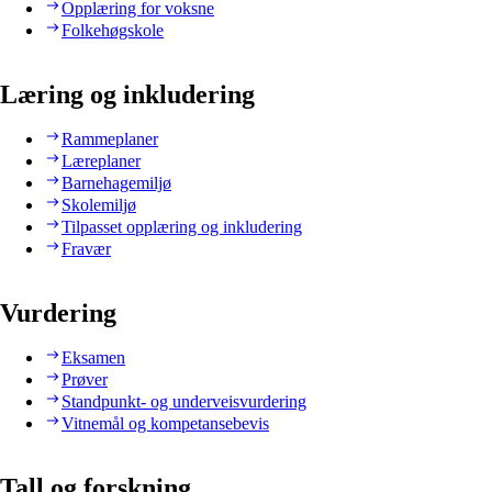
Opplæring for voksne
Folkehøgskole
Læring og inkludering
Rammeplaner
Læreplaner
Barnehagemiljø
Skolemiljø
Tilpasset opplæring og inkludering
Fravær
Vurdering
Eksamen
Prøver
Standpunkt- og underveisvurdering
Vitnemål og kompetansebevis
Tall og forskning