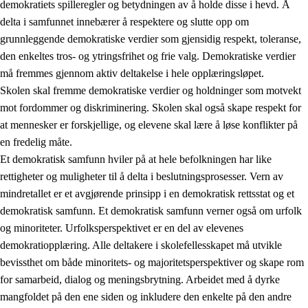
demokratiets spilleregler og betydningen av å holde disse i hevd. Å
delta i samfunnet innebærer å respektere og slutte opp om
grunnleggende demokratiske verdier som gjensidig respekt, toleranse,
den enkeltes tros- og ytringsfrihet og frie valg. Demokratiske verdier
1.
Opplæringens verdigrunnlag
må fremmes gjennom aktiv deltakelse i hele opplæringsløpet.
1.1
Menneskeverdet
Skolen skal fremme demokratiske verdier og holdninger som motvekt
mot fordommer og diskriminering. Skolen skal også skape respekt for
1.2
Identitet og kulturelt mangfold
at mennesker er forskjellige, og elevene skal lære å løse konflikter på
1.3
Kritisk tenkning og etisk bevissthet
en fredelig måte.
Et demokratisk samfunn hviler på at hele befolkningen har like
1.4
Skaperglede, engasjement og utforskertrang
rettigheter og muligheter til å delta i beslutningsprosesser. Vern av
1.5
Respekt for naturen og miljøbevissthet
mindretallet er et avgjørende prinsipp i en demokratisk rettsstat og et
demokratisk samfunn. Et demokratisk samfunn verner også om urfolk
1.6
Demokrati og medvirkning
og minoriteter. Urfolksperspektivet er en del av elevenes
demokratiopplæring. Alle deltakere i skolefellesskapet må utvikle
bevissthet om både minoritets- og majoritetsperspektiver og skape rom
for samarbeid, dialog og meningsbrytning. Arbeidet med å dyrke
mangfoldet på den ene siden og inkludere den enkelte på den andre