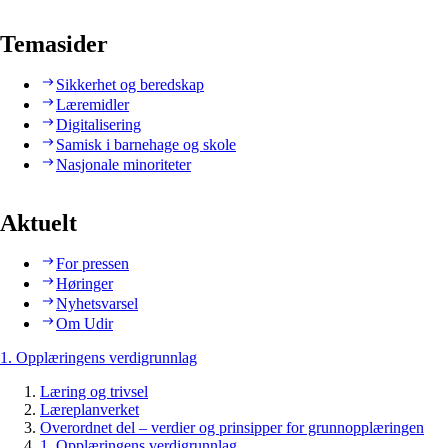
Temasider
Sikkerhet og beredskap
Læremidler
Digitalisering
Samisk i barnehage og skole
Nasjonale minoriteter
Aktuelt
For pressen
Høringer
Nyhetsvarsel
Om Udir
1. Opplæringens verdigrunnlag
Læring og trivsel
Læreplanverket
Overordnet del – verdier og prinsipper for grunnopplæringen
1. Opplæringens verdigrunnlag