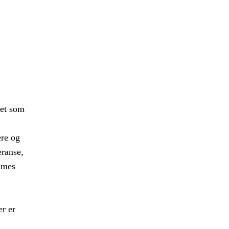
iet som
ere og
eranse,
emmes
r er