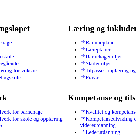
ngsløpet
Læring og inklude
ehage
Rammeplaner
Læreplaner
nskole
Barnehagemiljø
regående
Skolemiljø
æring for voksne
Tilpasset opplæring og
ehøgskole
Fravær
rk
Kompetanse og til
lverk for barnehage
Kvalitet og kompetans
lverk for skole og opplæring
Kompetanseutvikling 
videreutdanning
n
Lederutdanning