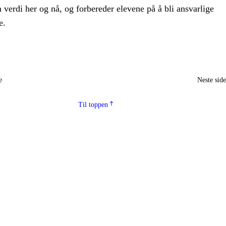
n verdi her og nå, og forbereder elevene på å bli ansvarlige
e.
e
Neste sid
Til toppen