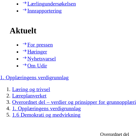
Lærlingundersøkelsen
Innrapportering
Aktuelt
For pressen
Høringer
Nyhetsvarsel
Om Udir
1. Opplæringens verdigrunnlag
Læring og trivsel
Læreplanverket
Overordnet del – verdier og prinsipper for grunnopplær
1. Opplæringens verdigrunnlag
1.6 Demokrati og medvirkning
Overordnet del