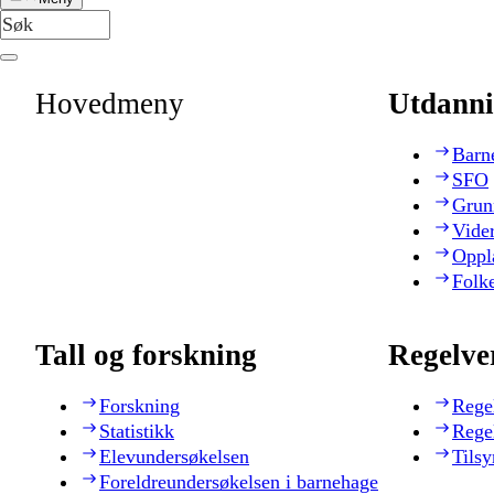
Hovedmeny
Utdanni
Barn
SFO
Grun
Vide
Oppl
Folk
Tall og forskning
Regelve
Forskning
Rege
Statistikk
Rege
Elevundersøkelsen
Tilsy
Foreldreundersøkelsen i barnehage