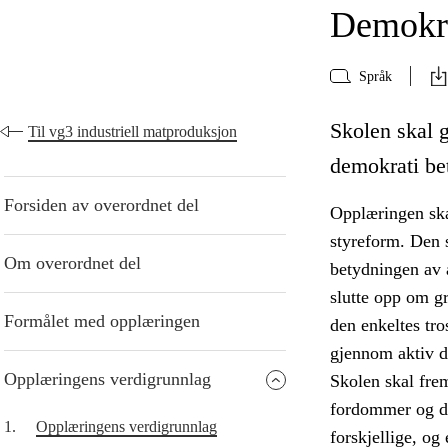
Demokra
Språk
Skolen skal g
Til vg3 industriell matproduksjon
demokrati bet
Forsiden av overordnet del
Opplæringen ska
styreform. Den s
Om overordnet del
betydningen av å
slutte opp om g
Formålet med opplæringen
den enkeltes tro
gjennom aktiv de
Opplæringens verdigrunnlag
Skolen skal fre
fordommer og di
1.
Opplæringens verdigrunnlag
forskjellige, og