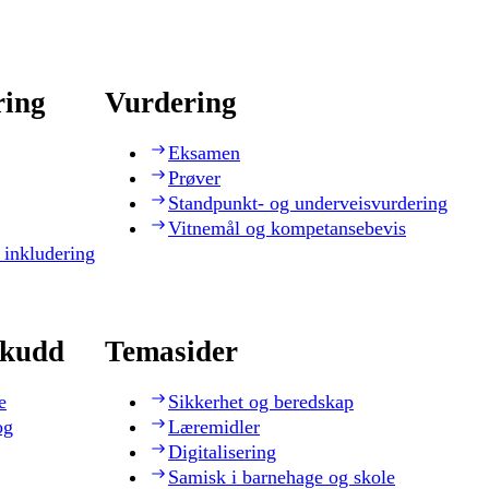
ring
Vurdering
Eksamen
Prøver
Standpunkt- og underveisvurdering
Vitnemål og kompetansebevis
 inkludering
skudd
Temasider
e
Sikkerhet og beredskap
og
Læremidler
Digitalisering
Samisk i barnehage og skole