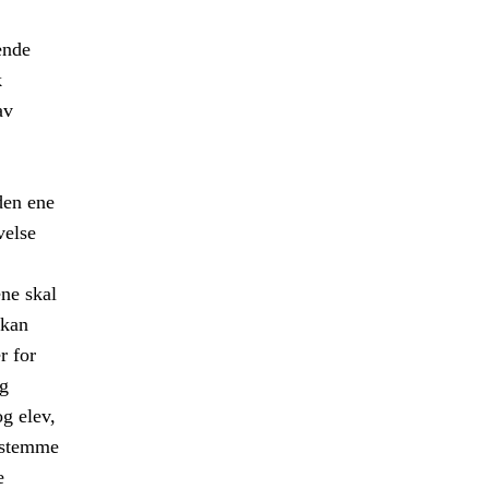
ende
k
av
den ene
velse
ene skal
 kan
r for
og
g elev,
s stemme
e