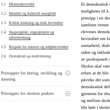
Et demokratisk s
1.1
Menneskeverdet
muligheter til å
1.2
Identitet og kulturelt mangfold
prinsipp i en de
1.3
Kritisk tenkning og etisk bevissthet
samfunn verner 
elevenes demokra
1.4
Skaperglede, engasjement og
utforskertrang
bevissthet om b
samarbeid, dial
1.5
Respekt for naturen og miljøbevissthet
siden og inklude
1.6
Demokrati og medvirkning
av profesjonelt 
Skolen skal være
Prinsipper for læring, utvikling og
erfare at de blir
danning
påvirke det som 
demokratisk delt
Prinsipper for skolens praksis
gjennom for eks
og mellom skole
blir hørt i skol