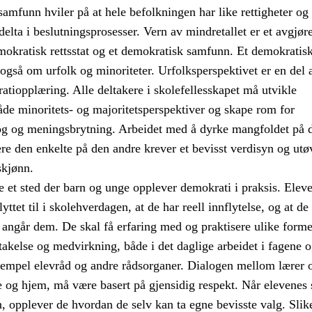
amfunn hviler på at hele befolkningen har like rettigheter og
 delta i beslutningsprosesser. Vern av mindretallet er et avgjør
mokratisk rettsstat og et demokratisk samfunn. Et demokratis
også om urfolk og minoriteter. Urfolksperspektivet er en del 
tiopplæring. Alle deltakere i skolefellesskapet må utvikle
åde minoritets- og majoritetsperspektiver og skape rom for
og og meningsbrytning. Arbeidet med å dyrke mangfoldet på 
re den enkelte på den andre krever et bevisst verdisyn og utø
skjønn.
 et sted der barn og unge opplever demokrati i praksis. Elev
 lyttet til i skolehverdagen, at de har reell innflytelse, og at de
angår dem. De skal få erfaring med og praktisere ulike forme
akelse og medvirkning, både i det daglige arbeidet i fagene 
empel elevråd og andre rådsorganer. Dialogen mellom lærer o
 og hjem, må være basert på gjensidig respekt. Når elevene
en, opplever de hvordan de selv kan ta egne bevisste valg. Slik