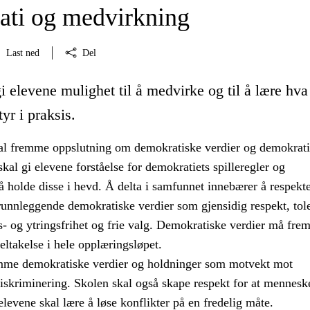
ti og medvirkning
Last ned
Del
i elevene mulighet til å medvirke og til å lære hva
yr i praksis.
l fremme oppslutning om demokratiske verdier og demokrat
kal gi elevene forståelse for demokratiets spilleregler og
 holde disse i hevd. Å delta i samfunnet innebærer å respekt
runnleggende demokratiske verdier som gjensidig respekt, tol
s- og ytringsfrihet og frie valg. Demokratiske verdier må fr
ltakelse i hele opplæringsløpet.
mme demokratiske verdier og holdninger som motvekt mot
skriminering. Skolen skal også skape respekt for at menneske
 elevene skal lære å løse konflikter på en fredelig måte.