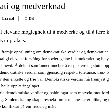
ti og medverknad
Last ned
Del
i elevane moglegheit til å medverke og til å lære 
yr i praksis.
 fremje oppslutning om demokratiske verdiar og demokratiet
al gi elevane forståing for spelereglane i demokratiet og bet
 i hevd. Å delta i samfunnet inneber å respektere og slutte o
emokratiske verdiar som gjensidig respekt, toleranse, trus- 
or den enkelte og frie val. Demokratiske verdiar må fremjast
i heile opplæringsløpet.
mje demokratiske verdiar og haldningar som motvekt mot fo
g. Skolen skal òg skape respekt for at menneske er ulike, og
e konfliktar på ein fredeleg måte.