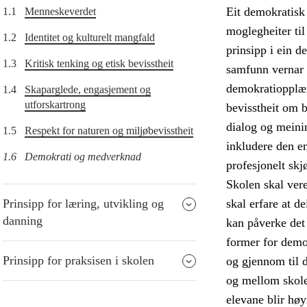
Eit demokratisk 
1.1
Menneskeverdet
moglegheiter til
1.2
Identitet og kulturelt mangfald
prinsipp i ein d
1.3
Kritisk tenking og etisk bevisstheit
samfunn vernar ò
demokratiopplæri
1.4
Skaparglede, engasjement og
utforskartrong
bevisstheit om 
dialog og meini
1.5
Respekt for naturen og miljøbevisstheit
inkludere den en
1.6
Demokrati og medverknad
profesjonelt skj
Skolen skal vere
Prinsipp for læring, utvikling og
skal erfare at de
danning
kan påverke det
former for demo
Prinsipp for praksisen i skolen
og gjennom til 
og mellom skole
elevane blir høy