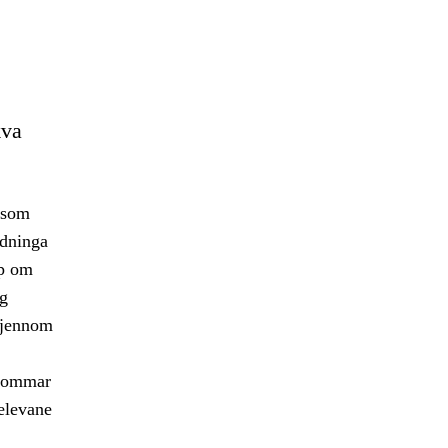
kva
 som
ydninga
pp om
og
 gjennom
rdommar
 elevane