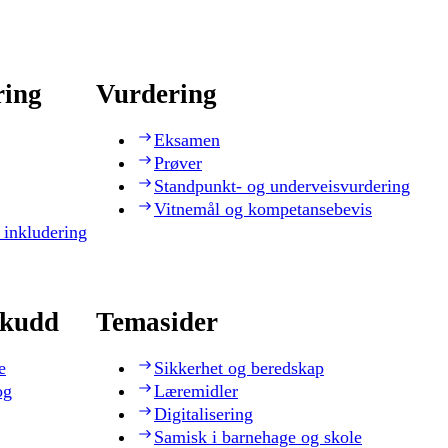
ring
Vurdering
Eksamen
Prøver
Standpunkt- og underveisvurdering
Vitnemål og kompetansebevis
 inkludering
skudd
Temasider
e
Sikkerhet og beredskap
og
Læremidler
Digitalisering
Samisk i barnehage og skole