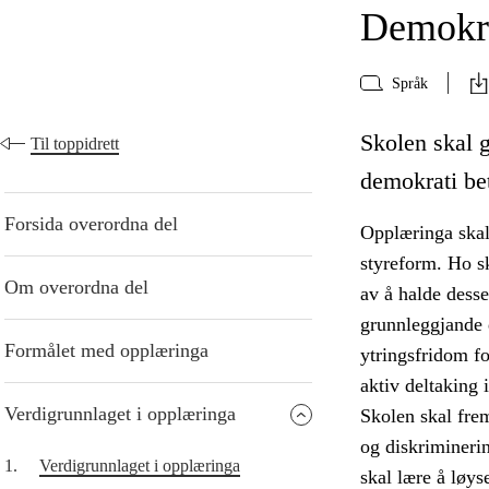
Demokra
Språk
Skolen skal g
Til toppidrett
demokrati bet
Forsida overordna del
Opplæringa skal
styreform. Ho sk
Om overordna del
av å halde desse
grunnleggjande d
Formålet med opplæringa
ytringsfridom f
aktiv deltaking 
Verdigrunnlaget i opplæringa
Skolen skal fre
og diskriminerin
1.
Verdigrunnlaget i opplæringa
skal lære å løys