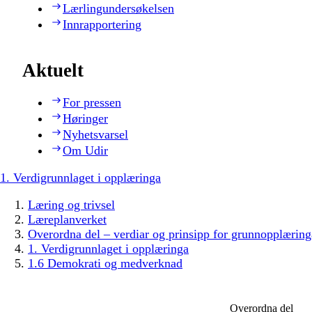
Lærlingundersøkelsen
Innrapportering
Aktuelt
For pressen
Høringer
Nyhetsvarsel
Om Udir
1. Verdigrunnlaget i opplæringa
Læring og trivsel
Læreplanverket
Overordna del – verdiar og prinsipp for grunnopplæring
1. Verdigrunnlaget i opplæringa
1.6 Demokrati og medverknad
Overordna del