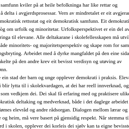
samfunn kviler på at heile befolkninga har like rettar og
 å delta i avgjerdsprosessar. Vern av mindretalet er eit avgjer
emokratisk rettsstat og eit demokratisk samfunn. Eit demokrat
g om urfolk og minoritetar. Urfolksperspektivet er ein del a
nga til elevane. Alle deltakarane i skolefellesskapen må utvi
både minoritets- og majoritetsperspektiv og skape rom for sam
ngsbryting. Arbeidet med å dyrke mangfaldet på den eine sida
kelte på den andre krev eit bevisst verdisyn og utøving av
ønn.
 ein stad der barn og unge opplever demokrati i praksis. Ele
i blir lytta til i skolekvardagen, at dei har reell innverknad, og
 som vedkjem dei. Dei skal få erfaring med og praktisere ulik
kratisk deltaking og medverknad, både i det daglege arbeidet 
dømes elevråd og andre rådsorgan. Dialogen mellom lærar og 
 og heim, må vere basert på gjensidig respekt. Når stemma ti
rd i skolen, opplever dei korleis dei sjølv kan ta eigne bevisst