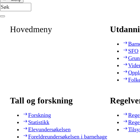
Hovedmeny
Utdanni
Barn
SFO
Grun
Vide
Oppl
Folk
Tall og forskning
Regelve
Forskning
Rege
Statistikk
Rege
Elevundersøkelsen
Tilsy
Foreldreundersøkelsen i barnehage