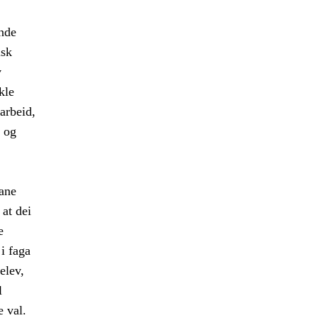
ande
isk
v
kle
arbeid,
 og
vane
 at dei
e
i faga
elev,
l
e val.