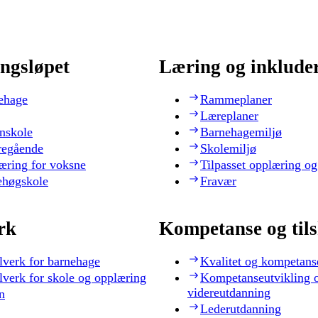
ngsløpet
Læring og inklude
ehage
Rammeplaner
Læreplaner
nskole
Barnehagemiljø
regående
Skolemiljø
æring for voksne
Tilpasset opplæring og
ehøgskole
Fravær
rk
Kompetanse og til
lverk for barnehage
Kvalitet og kompetans
lverk for skole og opplæring
Kompetanseutvikling 
videreutdanning
n
Lederutdanning