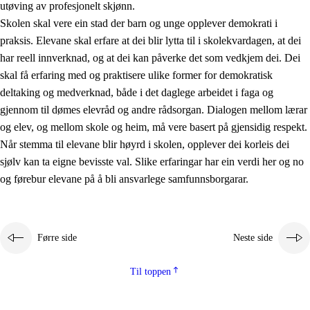
utøving av profesjonelt skjønn.
Skolen skal vere ein stad der barn og unge opplever demokrati i
praksis. Elevane skal erfare at dei blir lytta til i skolekvardagen, at dei
har reell innverknad, og at dei kan påverke det som vedkjem dei. Dei
skal få erfaring med og praktisere ulike former for demokratisk
deltaking og medverknad, både i det daglege arbeidet i faga og
gjennom til dømes elevråd og andre rådsorgan. Dialogen mellom lærar
og elev, og mellom skole og heim, må vere basert på gjensidig respekt.
Når stemma til elevane blir høyrd i skolen, opplever dei korleis dei
sjølv kan ta eigne bevisste val. Slike erfaringar har ein verdi her og no
og førebur elevane på å bli ansvarlege samfunnsborgarar.
Førre side
Neste side
Til toppen