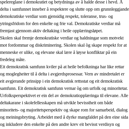
spelereglane i demokratiet og betydninga av å halde desse i hevd. Å
delta i samfunnet inneber å respektere og slutte opp om grunnleggjande
demokratiske verdiar som gjensidig respekt, toleranse, trus- og
ytringsfridom for den enkelte og frie val. Demokratiske verdiar må
1.
Verdigrunnlaget i opplæringa
fremjast gjennom aktiv deltaking i heile opplæringsløpet.
1.1
Menneskeverdet
Skolen skal fremje demokratiske verdiar og haldningar som motvekt
mot fordommar og diskriminering. Skolen skal òg skape respekt for at
1.2
Identitet og kulturelt mangfald
menneske er ulike, og elevane skal lære å løyse konfliktar på ein
1.3
Kritisk tenking og etisk bevisstheit
fredeleg måte.
Eit demokratisk samfunn kviler på at heile befolkninga har like rettar
1.4
Skaparglede, engasjement og utforskartrong
og moglegheiter til å delta i avgjerdsprosessar. Vern av mindretalet er
1.5
Respekt for naturen og miljøbevisstheit
eit avgjerande prinsipp i ein demokratisk rettsstat og eit demokratisk
samfunn. Eit demokratisk samfunn vernar òg om urfolk og minoritetar.
1.6
Demokrati og medverknad
Urfolksperspektivet er ein del av demokratiopplæringa til elevane. Alle
deltakarane i skolefellesskapen må utvikle bevisstheit om både
minoritets- og majoritetsperspektiv og skape rom for samarbeid, dialog
og meiningsbryting. Arbeidet med å dyrke mangfaldet på den eine sida
og inkludere den enkelte på den andre krev eit bevisst verdisyn og