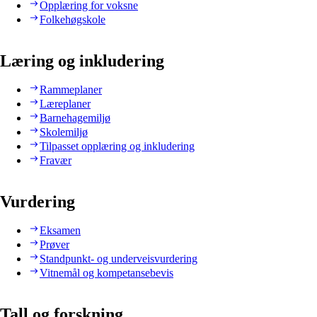
Opplæring for voksne
Folkehøgskole
Læring og inkludering
Rammeplaner
Læreplaner
Barnehagemiljø
Skolemiljø
Tilpasset opplæring og inkludering
Fravær
Vurdering
Eksamen
Prøver
Standpunkt- og underveisvurdering
Vitnemål og kompetansebevis
Tall og forskning