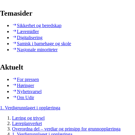
Temasider
Sikkerhet og beredskap
Læremidler
Digitalisering
Samisk i barnehage og skole
Nasjonale minoriteter
Aktuelt
For pressen
Høringer
Nyhetsvarsel
Om Udir
1. Verdigrunnlaget i opplæringa
Læring og trivsel
Læreplanverket
Overordna del – verdiar og prinsipp for grunnopplæringa
1. Verdigrunnlaget i opplæringa