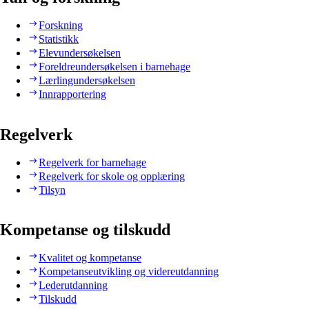
Forskning
Statistikk
Elevundersøkelsen
Foreldreundersøkelsen i barnehage
Lærlingundersøkelsen
Innrapportering
Regelverk
Regelverk for barnehage
Regelverk for skole og opplæring
Tilsyn
Kompetanse og tilskudd
Kvalitet og kompetanse
Kompetanseutvikling og videreutdanning
Lederutdanning
Tilskudd