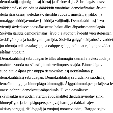
demokratijja njuolgadusáj hárráj ja dárbov dajs. Sebrudagás oasev
válldet máksá vieledit ja dåhkkidit vuodulasj demokráhtalasj árvojt
degu gasskasasj vieledusáv, gierddisvuodav, ájnegattjaj jáhko- ja
moalggemfriddjavuodav ja friddja válljimijt. Demokráhtalasj árvo
1.
Åhpadusá árvvovuodo
vierttiji åvdeduvvat oassálasstema baktu ålles åhpadusmannulagán.
1.1
Almasjárvvo
Skåvllå galggá demokráhtalasj árvojt ja guottojt åvdedit vuosstebiellen
åvddågáttojda ja badjelgæhttjamijda. Skåvllå galggá dádjadusáv vaddet
1.2
Identitiehtta ja kultuvralasj moattevuohta
jut ulmutja ælla avtalágátja, ja oahppe galggi oahppat rijdojt tjoavddet
1.3
Lájttális ájádallam ja estetihkalasj diedulasjvuohta
ráfálasj vuogijn.
Demokráhtalasj sebrudagán le ålles álmmugin sæmmi rievtesvuoda ja
1.4
Dahkamávvo, berustibme ja diehtemvájnogisvuohta
máhttelisvuoda oassálastátjit mierredimprosessajda. Binneplågov
1.5
Vieledus luonnduj ja birásdiedulasjvuohta
suodjalit le ájnas prinsihppa demokráhtalasj riektástáhtan ja
demokráhtalasj sebrudagán. Demokráhtalasj sebrudahka suodjal aj
1.6
Demokratijja ja oassálasstem
iemeálmmugijt ja binneplågo álmmugijt. Álggoálmmukperspektijvva le
oasse oahppij demokratijjaåhpadusás. Divna oassálasste
skåvllåaktisasjvuodan vierttiji åvddånahttet diedulasjvuodav sihki
binneplågo- ja ieneplågoperspektijvaj hárraj ja dahkat sajev
aktisasjbargguj, dialåvggåj ja vuojnoj moattevuohtaj. Barggo sajev