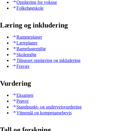
Opplæring for voksne
Folkehøgskole
Læring og inkludering
Rammeplaner
Læreplaner
Barnehagemiljø
Skolemiljø
Tilpasset opplæring og inkludering
Fravær
Vurdering
Eksamen
Prøver
Standpunkt- og underveisvurdering
Vitnemål og kompetansebevis
Tall og forskning