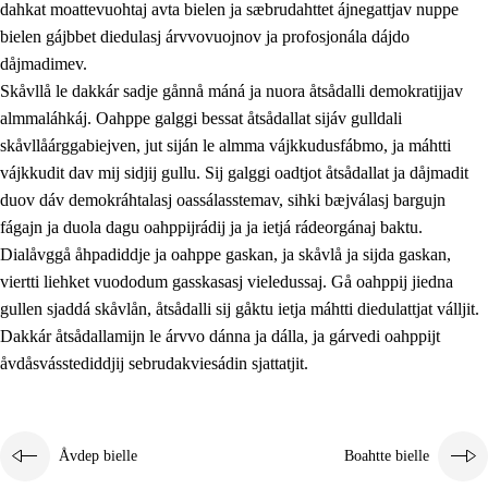
dahkat moattevuohtaj avta bielen ja sæbrudahttet ájnegattjav nuppe
bielen gájbbet diedulasj árvvovuojnov ja profosjonála dájdo
dåjmadimev.
Skåvllå le dakkár sadje gånnå máná ja nuora åtsådalli demokratijjav
almmaláhkáj. Oahppe galggi bessat åtsådallat sijáv gulldali
skåvllåárggabiejven, jut siján le almma vájkkudusfábmo, ja máhtti
vájkkudit dav mij sidjij gullu. Sij galggi oadtjot åtsådallat ja dåjmadit
duov dáv demokráhtalasj oassálasstemav, sihki bæjválasj bargujn
fágajn ja duola dagu oahppijrádij ja ja ietjá rádeorgánaj baktu.
Dialåvggå åhpadiddje ja oahppe gaskan, ja skåvlå ja sijda gaskan,
viertti liehket vuododum gasskasasj vieledussaj. Gå oahppij jiedna
gullen sjaddá skåvlån, åtsådalli sij gåktu ietja máhtti diedulattjat válljit.
Dakkár åtsådallamijn le árvvo dánna ja dálla, ja gárvedi oahppijt
åvdåsvásstediddjij sebrudakviesádin sjattatjit.
Åvdep bielle
Boahtte bielle