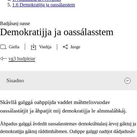
1.6 Demokratijja ja oassálasstem
Badjásasj oasse
Demokratijja ja oassálasstem
Giella
Viedtja
Juoge
vg3 hudpleiar
Sisadno
Skåvllå galggá oahppijda vaddet máhttelisvuodav
oassálastátjit ja åhpatjit mij demokratijja le almmaláhkáj.
Åhpadus galggá åvdedit oassalasstemav demokráhtalasj árvoj gáktuj ja
demokratijja gáktuj ráddimhábmen. Oahppe galggi oadtjot dádjadusáv