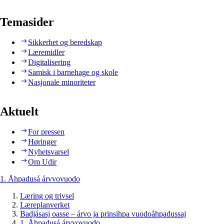
Temasider
Sikkerhet og beredskap
Læremidler
Digitalisering
Samisk i barnehage og skole
Nasjonale minoriteter
Aktuelt
For pressen
Høringer
Nyhetsvarsel
Om Udir
1. Åhpadusá árvvovuodo
Læring og trivsel
Læreplanverket
Badjásasj oasse – árvo ja prinsihpa vuodoåhpadussaj
1. Åhpadusá árvvovuodo