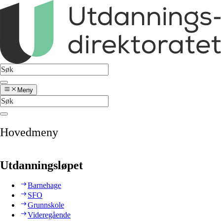
Meny
Hovedmeny
Utdanningsløpet
Barnehage
SFO
Grunnskole
Videregående