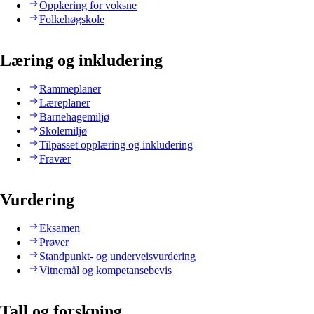
Opplæring for voksne
Folkehøgskole
Læring og inkludering
Rammeplaner
Læreplaner
Barnehagemiljø
Skolemiljø
Tilpasset opplæring og inkludering
Fravær
Vurdering
Eksamen
Prøver
Standpunkt- og underveisvurdering
Vitnemål og kompetansebevis
Tall og forskning