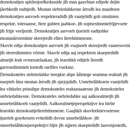
demokratijen spïelenjoelkedasside jïh man gaavhtan edtjede dejtie
jåerhkedh nuhtjedh. Meatan siebriedahkesne årrodh lea maadtoen
demokratijen aarvoeh respekteradidh jïh vaarjelidh goh sinsitnien
respekte, toleraanse, fïere guhten jaahkoe- jïh soptsestimmiefrïjjevoete
1.
Lïerehtimmien aarvoevåarome
jïh frijje veeljemh. Demokratijen aarvoeh tjuerieh eadtjohke
1.1
Almetjeaarvoe
meatanårroeminie skreejredh ellies lïerehtimmesne.
Skuvle edtja demokratijen aarvoeh jïh vuajnoeh skreejredh vaanesovmi
1.2
Identiteete jïh kulturellen gellievoete
jïh sïerredimmien vööste. Skuvle edtja aaj respektem skaepiedidh
1.3
Laejhtehks ussjedimmie jïh etihkeles vuajnoe
almetjh leah ovmessielaakan, jïh learohkh edtjieh lïeredh
gærroedimmieh loetedh raeffies vuekine.
1.4
Skaepiedimmievoeteaavoe, eadtjohkevoete jïh
Demokrateles siebriedahke tseegkie abpe åålmege seamma reaktah jïh
goerehtimmievæljoe
nuepieh åtna meatan årrodh jïh sjæjsjalidh. Unnebelåhkoem vaarjelidh
1.5
Eatnemem krööhkestidh jïh byjresegoerkesevoete
lea vihkeles prinsihpe demokrateles reaktastaatesne jïh demokrateles
siebriedahkesne. Demokrateles siebriedahke aaj aalkoealmetjh jïh
1.6
Demokratije jïh meatanårrome
unnebelåhkoeh vaarjelidh. Aalkoealmetjeperspektijve lea bielie
learohki demokratijelïerehtimmeste. Gaajhkh skuvleektievoetesne
tjuerieh goerkesem evtiedidh dovne unnebelåhkoe- jïh
stuerebelåhkoeperspektijvi bïjre jïh sijjiem skaepiedidh laavenjostedh,