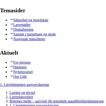
Temasider
Sikkerhet og beredskap
Læremidler
Digitalisering
Samisk i barnehage og skole
Nasjonale minoriteter
Aktuelt
For pressen
Høringer
Nyhetsvarsel
Om Udir
1. Lïerehtimmien aarvoevåarome
Læring og trivsel
Læreplanverket
Bijjemes bielie – aarvoeh jïh prinsihph maadthööhpehtimmesne
1. Lïerehtimmien aarvoevåarome