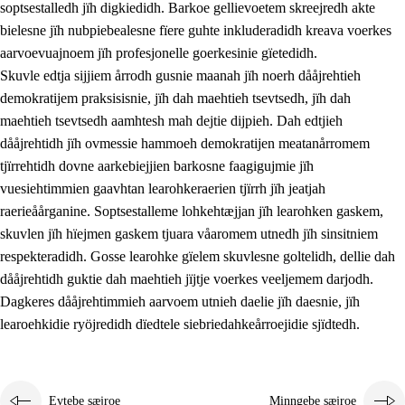
soptsestalledh jïh digkiedidh. Barkoe gellievoetem skreejredh akte
bielesne jïh nubpiebealesne fïere guhte inkluderadidh kreava voerkes
aarvoevuajnoem jïh profesjonelle goerkesinie gïetedidh.
Skuvle edtja sijjiem årrodh gusnie maanah jïh noerh dååjrehtieh
demokratijem praksisisnie, jïh dah maehtieh tsevtsedh, jïh dah
maehtieh tsevtsedh aamhtesh mah dejtie dijpieh. Dah edtjieh
dååjrehtidh jïh ovmessie hammoeh demokratijen meatanårromem
tjïrrehtidh dovne aarkebiejjien barkosne faagigujmie jïh
vuesiehtimmien gaavhtan learohkeraerien tjïrrh jïh jeatjah
raerieåårganine. Soptsestalleme lohkehtæjjan jïh learohken gaskem,
skuvlen jïh hïejmen gaskem tjuara våaromem utnedh jïh sinsitniem
respekteradidh. Gosse learohke gïelem skuvlesne goltelidh, dellie dah
dååjrehtidh guktie dah maehtieh jïjtje voerkes veeljemem darjodh.
Dagkeres dååjrehtimmieh aarvoem utnieh daelie jïh daesnie, jïh
learoehkidie ryöjredidh dïedtele siebriedahkeårroejidie sjïdtedh.
Evtebe sæjroe
Minngebe sæjroe