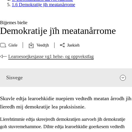
1.6 Demokratije jïh meatanårrome
Bijjemes bielie
Demokratije jïh meatanårrome
Gïele
Veedtjh
Juekieh
Learoesoejkesjasse vg1 helse- og oppvekstfag
Sisvege
Skuvle edtja learoehkidie nuepiem vedtedh meatan årrodh jïh
lïeredh mij demokratije lea praksisisnie.
Lïerehtimmie edtja skreejredh demokratijen aarvoeh jïh demokratije
goh stuvremehammoe. Dïhte edtja learoehkidie goerkesem vedtedh