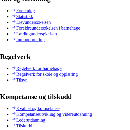
Forskning
Statistikk
Elevundersøkelsen
Foreldreundersøkelsen i barnehage
Lærlingundersøkelsen
Innrapportering
Regelverk
Regelverk for barnehage
Regelverk for skole og opplæring
Tilsyn
Kompetanse og tilskudd
Kvalitet og kompetanse
Kompetanseutvikling og videreutdanning
Lederutdanning
Tilskudd