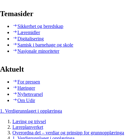
Temasider
Sikkerhet og beredskap
Læremidler
Digitalisering
Samisk i barnehage og skole
Nasjonale minoriteter
Aktuelt
For pressen
Høringer
Nyhetsvarsel
Om Udir
1. Verdigrunnlaget i opplæringa
Læring og trivsel
Læreplanverket
Overordna del – verdiar og prinsipp for grunnopplæringa
1. Verdigrunnlaget i opplæringa