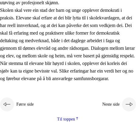
utøving av profesjonelt skjønn.
Skolen skal vere ein stad der barn og unge opplever demokrati i
praksis. Elevane skal erfare at dei blir lytta til i skolekvardagen, at dei
har reell innverknad, og at dei kan påverke det som vedkjem dei. Dei
skal få erfaring med og praktisere ulike former for demokratisk
deltaking og medverknad, både i det daglege arbeidet i faga og
gjennom til dømes elevråd og andre rådsorgan. Dialogen mellom lærar
og elev, og mellom skole og heim, må vere basert på gjensidig respekt.
Når stemma til elevane blir høyrd i skolen, opplever dei korleis dei
sjølv kan ta eigne bevisste val. Slike erfaringar har ein verdi her og no
og førebur elevane på å bli ansvarlege samfunnsborgarar.
Førre side
Neste side
Til toppen