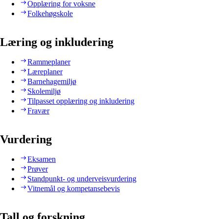
Opplæring for voksne
Folkehøgskole
Læring og inkludering
Rammeplaner
Læreplaner
Barnehagemiljø
Skolemiljø
Tilpasset opplæring og inkludering
Fravær
Vurdering
Eksamen
Prøver
Standpunkt- og underveisvurdering
Vitnemål og kompetansebevis
Tall og forskning