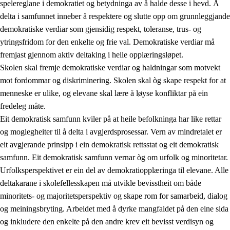
spelereglane i demokratiet og betydninga av å halde desse i hevd. Å
delta i samfunnet inneber å respektere og slutte opp om grunnleggjande
demokratiske verdiar som gjensidig respekt, toleranse, trus- og
ytringsfridom for den enkelte og frie val. Demokratiske verdiar må
1.
Verdigrunnlaget i opplæringa
fremjast gjennom aktiv deltaking i heile opplæringsløpet.
1.1
Menneskeverdet
Skolen skal fremje demokratiske verdiar og haldningar som motvekt
mot fordommar og diskriminering. Skolen skal òg skape respekt for at
1.2
Identitet og kulturelt mangfald
menneske er ulike, og elevane skal lære å løyse konfliktar på ein
1.3
Kritisk tenking og etisk bevisstheit
fredeleg måte.
Eit demokratisk samfunn kviler på at heile befolkninga har like rettar
1.4
Skaparglede, engasjement og utforskartrong
og moglegheiter til å delta i avgjerdsprosessar. Vern av mindretalet er
1.5
Respekt for naturen og miljøbevisstheit
eit avgjerande prinsipp i ein demokratisk rettsstat og eit demokratisk
samfunn. Eit demokratisk samfunn vernar òg om urfolk og minoritetar.
1.6
Demokrati og medverknad
Urfolksperspektivet er ein del av demokratiopplæringa til elevane. Alle
deltakarane i skolefellesskapen må utvikle bevisstheit om både
minoritets- og majoritetsperspektiv og skape rom for samarbeid, dialog
og meiningsbryting. Arbeidet med å dyrke mangfaldet på den eine sida
og inkludere den enkelte på den andre krev eit bevisst verdisyn og