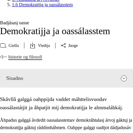
1.6 Demokratijja ja oassálasstem
Badjásasj oasse
Demokratijja ja oassálasstem
Giella
Viedtja
Juoge
historie og filosofi
Sisadno
Skåvllå galggá oahppijda vaddet máhttelisvuodav
oassálastátjit ja åhpatjit mij demokratijja le almmaláhkáj.
Åhpadus galggá åvdedit oassalasstemav demokráhtalasj árvoj gáktuj ja
demokratijja gáktuj ráddimhábmen. Oahppe galggi oadtjot dádjadusáv