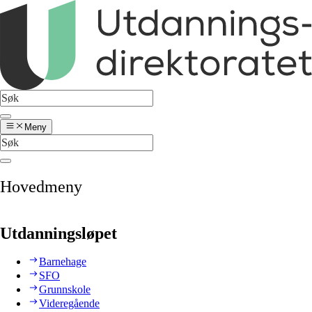
Meny
Hovedmeny
Utdanningsløpet
Barnehage
SFO
Grunnskole
Videregående