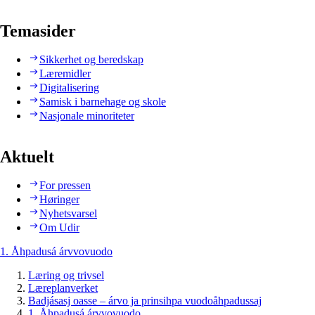
Temasider
Sikkerhet og beredskap
Læremidler
Digitalisering
Samisk i barnehage og skole
Nasjonale minoriteter
Aktuelt
For pressen
Høringer
Nyhetsvarsel
Om Udir
1. Åhpadusá árvvovuodo
Læring og trivsel
Læreplanverket
Badjásasj oasse – árvo ja prinsihpa vuodoåhpadussaj
1. Åhpadusá árvvovuodo