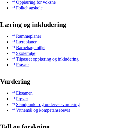
Opplæring for voksne
Folkehøgskole
Læring og inkludering
Rammeplaner
Læreplaner
Barnehagemiljø
Skolemiljø
Tilpasset opplæring og inkludering
Fravær
Vurdering
Eksamen
Prøver
Standpunkt- og underveisvurdering
Vitnemål og kompetansebevis
Tall og forskning