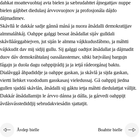
dahkat moattevuohtaj avta bielen ja sæbrudahttet ájnegattjav nuppe
bielen gájbbet diedulasj árvvovuojnov ja profosjonála dájdo
dåjmadimev.
Skåvllå le dakkár sadje gånnå máná ja nuora åtsådalli demokratijjav
almmaláhkáj. Oahppe galggi bessat åtsådallat sijáv gulldali
skåvllåárggabiejven, jut siján le almma vájkkudusfábmo, ja máhtti
vájkkudit dav mij sidjij gullu. Sij galggi oadtjot åtsådallat ja dåjmadit
duov dáv demokráhtalasj oassálasstemav, sihki bæjválasj bargujn
fágajn ja duola dagu oahppijrádij ja ja ietjá rádeorgánaj baktu.
Dialåvggå åhpadiddje ja oahppe gaskan, ja skåvlå ja sijda gaskan,
viertti liehket vuododum gasskasasj vieledussaj. Gå oahppij jiedna
gullen sjaddá skåvlån, åtsådalli sij gåktu ietja máhtti diedulattjat válljit.
Dakkár åtsådallamijn le árvvo dánna ja dálla, ja gárvedi oahppijt
åvdåsvásstediddjij sebrudakviesádin sjattatjit.
Åvdep bielle
Boahtte bielle