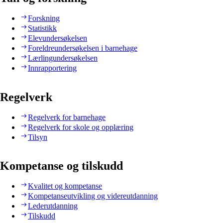
Forskning
Statistikk
Elevundersøkelsen
Foreldreundersøkelsen i barnehage
Lærlingundersøkelsen
Innrapportering
Regelverk
Regelverk for barnehage
Regelverk for skole og opplæring
Tilsyn
Kompetanse og tilskudd
Kvalitet og kompetanse
Kompetanseutvikling og videreutdanning
Lederutdanning
Tilskudd