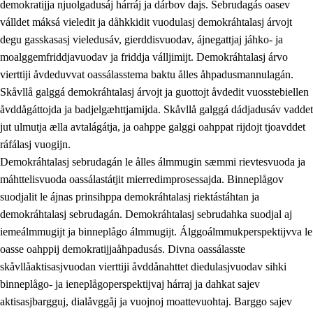
demokratijja njuolgadusáj hárráj ja dárbov dajs. Sebrudagás oasev
válldet máksá vieledit ja dåhkkidit vuodulasj demokráhtalasj árvojt
degu gasskasasj vieledusáv, gierddisvuodav, ájnegattjaj jáhko- ja
moalggemfriddjavuodav ja friddja válljimijt. Demokráhtalasj árvo
1.
Åhpadusá árvvovuodo
vierttiji åvdeduvvat oassálasstema baktu ålles åhpadusmannulagán.
1.1
Almasjárvvo
Skåvllå galggá demokráhtalasj árvojt ja guottojt åvdedit vuosstebiellen
åvddågáttojda ja badjelgæhttjamijda. Skåvllå galggá dádjadusáv vaddet
1.2
Identitiehtta ja kultuvralasj moattevuohta
jut ulmutja ælla avtalágátja, ja oahppe galggi oahppat rijdojt tjoavddet
1.3
Lájttális ájádallam ja estetihkalasj diedulasjvuohta
ráfálasj vuogijn.
Demokráhtalasj sebrudagán le ålles álmmugin sæmmi rievtesvuoda ja
1.4
Dahkamávvo, berustibme ja diehtemvájnogisvuohta
máhttelisvuoda oassálastátjit mierredimprosessajda. Binneplågov
1.5
Vieledus luonnduj ja birásdiedulasjvuohta
suodjalit le ájnas prinsihppa demokráhtalasj riektástáhtan ja
demokráhtalasj sebrudagán. Demokráhtalasj sebrudahka suodjal aj
1.6
Demokratijja ja oassálasstem
iemeálmmugijt ja binneplågo álmmugijt. Álggoálmmukperspektijvva le
oasse oahppij demokratijjaåhpadusás. Divna oassálasste
skåvllåaktisasjvuodan vierttiji åvddånahttet diedulasjvuodav sihki
binneplågo- ja ieneplågoperspektijvaj hárraj ja dahkat sajev
aktisasjbargguj, dialåvggåj ja vuojnoj moattevuohtaj. Barggo sajev